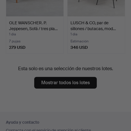
OLE WANSCHER. P.
LUSCH & CO, par de
Jeppesen, Sofá / tres pla…
sillones / butacas, mod…
1 día
1 día
7 pujas
Estimación
279 USD
346 USD
Esta solo es una selección de nuestros lotes.
Mostrar todos los lotes
Navegación
Ayuda y contacto
en
Contacta con el servicio de atención al cliente