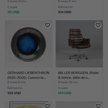
5 horas 13 min
6 horas 0 min
2 pujas
Estimación
35 USD
104 USD
GERHARD LIEBENTHRON
MILLER BORGSEN. Röder
(1925-2005). Cuenco br…
& Söhne, sillón de o…
6 horas 9 min
6 horas 30 min
Estimación
4 pujas
139 USD
133 USD