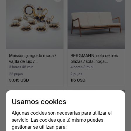
Meissen, juego de moca /
BERGMANN, sofá de tres
vajilla de lujo /…
plazas / sofá, noga…
3 horas 48 min
4 horas 8 min
22 pujas
2 pujas
3.015 USD
116 USD
Usamos cookies
Algunas cookies son necesarias para utilizar el
servicio. Las cookies que tú mismo puedes
gestionar se utilizan para: