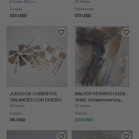
'M…
8 horas 29 min
20 horas
5 pujas
Estimación
133 USD
173 USD
JUEGO DE CUBIERTOS
WALTER HEINRICH (GEB.
TAILANDÉS CON DISEÑO
1948). 'Umklammerung…
DE…
20 horas
23 horas
4 pujas
5 pujas
116 USD
323 USD