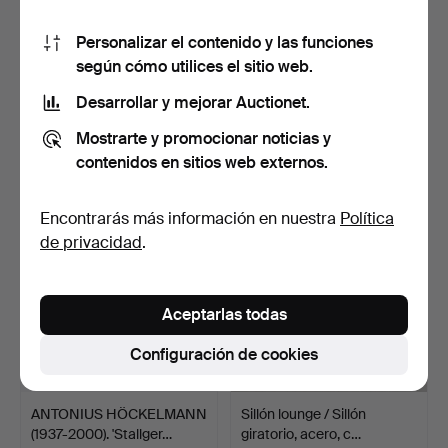
Personalizar el contenido y las funciones
según cómo utilices el sitio web.
BERNARD SCHULTZE
TORBEN SKOV. Nordisk
(1915-2005). 'Versteckter…
Andels-Eksport, meced…
Desarrollar y mejorar Auctionet.
4 horas 13 min
5 horas 9 min
Mostrarte y promocionar noticias y
Estimación
2 pujas
contenidos en sitios web externos.
116 USD
107 USD
Encontrarás más información en nuestra
Política
de privacidad
.
Aceptarlas todas
Configuración de cookies
ANTONIUS HÖCKELMANN
Sillón lounge / Sillón
(1937-2000). 'Stallger…
giratorio, acero, c…