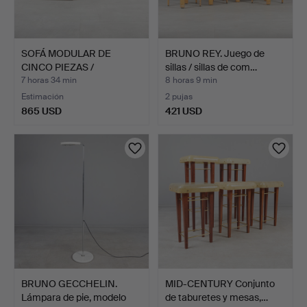
SOFÁ MODULAR DE
BRUNO REY. Juego de
CINCO PIEZAS /
sillas / sillas de com…
CONJUNTO DE…
7 horas 34 min
8 horas 9 min
Estimación
2 pujas
865 USD
421 USD
BRUNO GECCHELIN.
MID-CENTURY Conjunto
Lámpara de pie, modelo
de taburetes y mesas,…