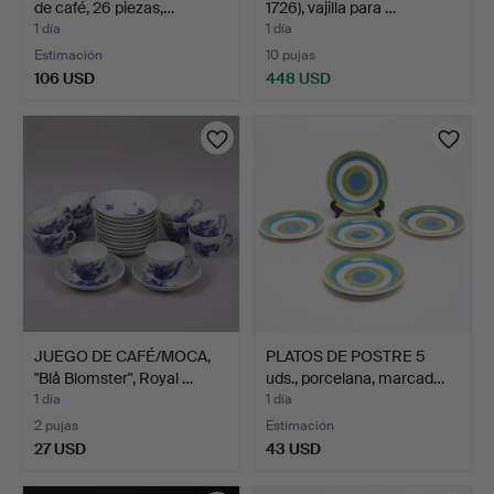
de café, 26 piezas,…
1726), vajilla para …
1 día
1 día
Estimación
10 pujas
106 USD
448 USD
JUEGO DE CAFÉ/MOCA,
PLATOS DE POSTRE 5
"Blå Blomster", Royal …
uds., porcelana, marcad…
1 día
1 día
2 pujas
Estimación
27 USD
43 USD