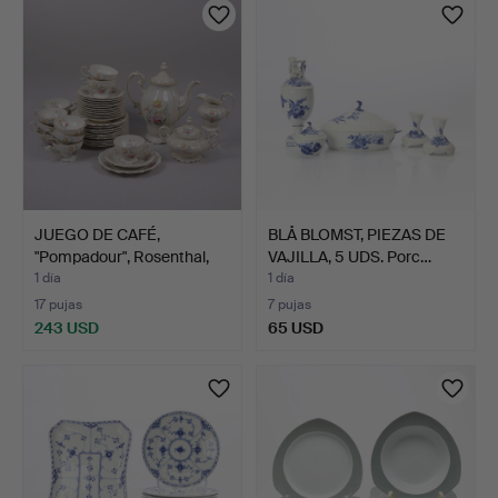
JUEGO DE CAFÉ,
BLÅ BLOMST, PIEZAS DE
"Pompadour", Rosenthal,
VAJILLA, 5 UDS. Porc…
24 …
1 día
1 día
17 pujas
7 pujas
243 USD
65 USD