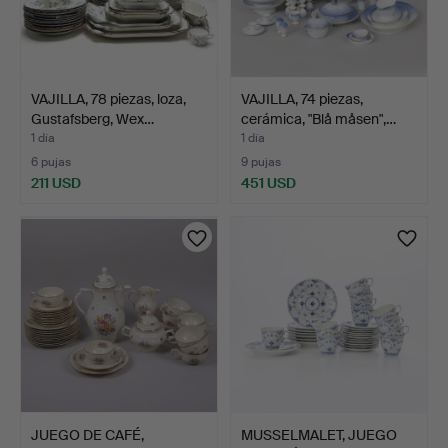
VAJILLA, 78 piezas, loza,
VAJILLA, 74 piezas,
Gustafsberg, Wex…
cerámica, "Blå måsen",…
1 día
1 día
6 pujas
9 pujas
211 USD
451 USD
JUEGO DE CAFÉ,
MUSSELMALET, JUEGO