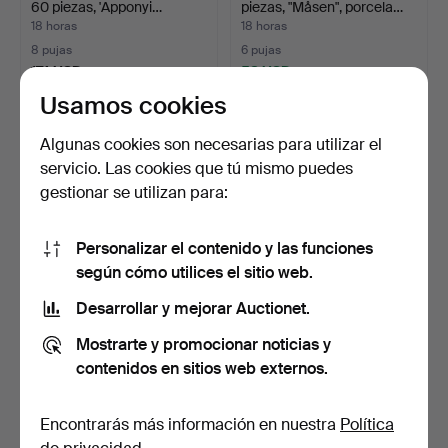
60 piezas, 'Apponyi…
piezas, "Måsen", porcela…
18 horas
18 horas
8 pujas
6 pujas
174 USD
58 USD
Usamos cookies
Algunas cookies son necesarias para utilizar el
servicio. Las cookies que tú mismo puedes
gestionar se utilizan para:
Personalizar el contenido y las funciones
según cómo utilices el sitio web.
Desarrollar y mejorar Auctionet.
FUENTES PARA HORNO, 2
STIG LINDBERG. 8 piezas,
uds., porcelana, Rör…
"Prunus", porcela…
Mostrarte y promocionar noticias y
18 horas
18 horas
contenidos en sitios web externos.
2 pujas
14 pujas
43 USD
107 USD
Encontrarás más información en nuestra
Política