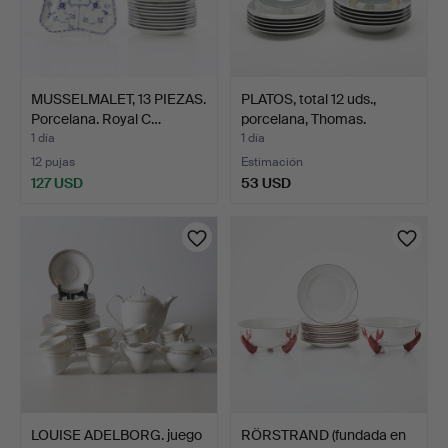
MUSSELMALET, 13 PIEZAS.
PLATOS, total 12 uds.,
Porcelana. Royal C…
porcelana, Thomas.
1 día
1 día
12 pujas
Estimación
127 USD
53 USD
LOUISE ADELBORG. juego
RÖRSTRAND (fundada en