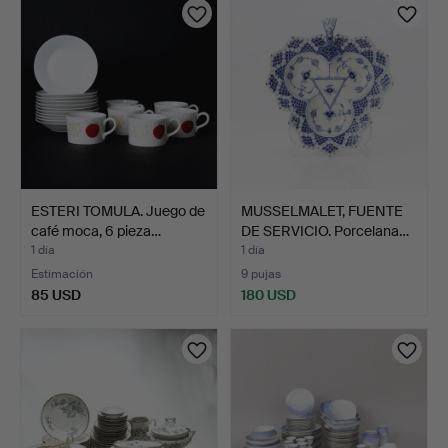
ESTERI TOMULA. Juego de
MUSSELMALET, FUENTE
café moca, 6 pieza…
DE SERVICIO. Porcelana…
1 día
1 día
Estimación
9 pujas
85 USD
180 USD