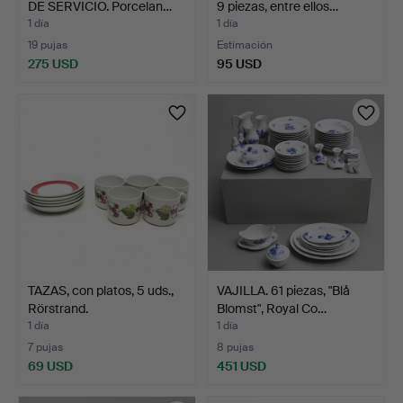
DE SERVICIO. Porcelan…
9 piezas, entre ellos…
1 día
1 día
19 pujas
Estimación
275 USD
95 USD
TAZAS, con platos, 5 uds.,
VAJILLA. 61 piezas, "Blå
Rörstrand.
Blomst", Royal Co…
1 día
1 día
7 pujas
8 pujas
69 USD
451 USD