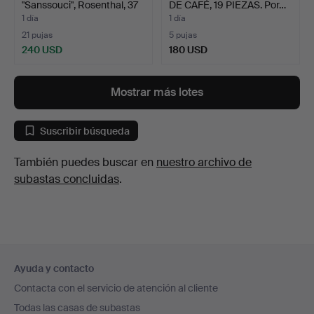
"Sanssouci", Rosenthal, 37
DE CAFÉ, 19 PIEZAS. Por…
…
1 día
1 día
21 pujas
5 pujas
240 USD
180 USD
Mostrar más lotes
Suscribir búsqueda
También puedes buscar en
nuestro archivo de
subastas concluidas
.
Navegación
Ayuda y contacto
en
Contacta con el servicio de atención al cliente
el
Todas las casas de subastas