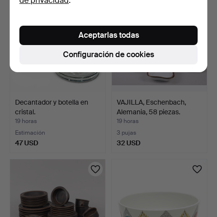
de privacidad
.
Aceptarlas todas
Configuración de cookies
Decantador y botella en
VAJILLA, Eschenbach,
cristal.
Alemania, 58 piezas.
19 horas
19 horas
Estimación
3 pujas
47 USD
32 USD