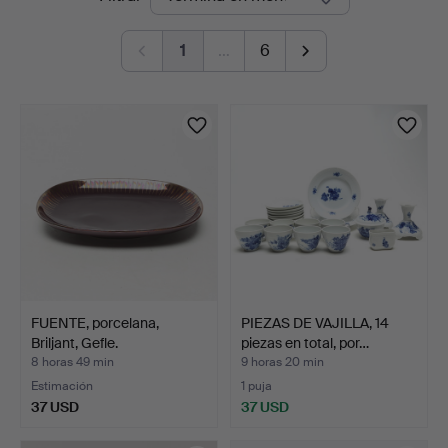
en
1
…
6
curso
FUENTE, porcelana,
PIEZAS DE VAJILLA, 14
Briljant, Gefle.
piezas en total, por…
8 horas 49 min
9 horas 20 min
Estimación
1 puja
37 USD
37 USD