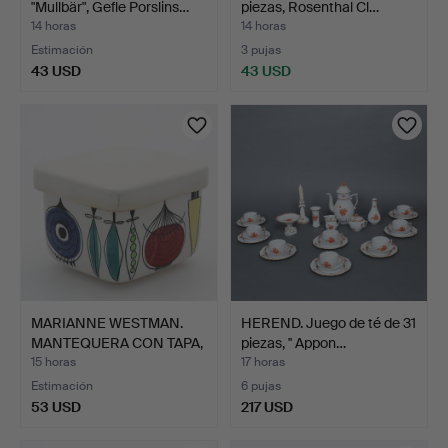
"Mullbär", Gefle Porslins…
piezas, Rosenthal Cl…
14 horas
14 horas
Estimación
3 pujas
43 USD
43 USD
MARIANNE WESTMAN.
HEREND. Juego de té de 31
MANTEQUERA CON TAPA,
piezas, '' Appon…
"Pi…
15 horas
17 horas
Estimación
6 pujas
53 USD
217 USD