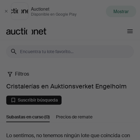
Auctionet
Mostrar
Cerrar
Disponible en Google Play
Auctionet.com
Filtros
Cristalerías
Cristalerías en Auktionsverket Engelholm
en
Suscribir búsqueda
Auktionsverket
Subastas en curso
(0)
Precios de remate
Engelholm
Subastas
Lo sentimos, no tenemos ningún lote que coincida con