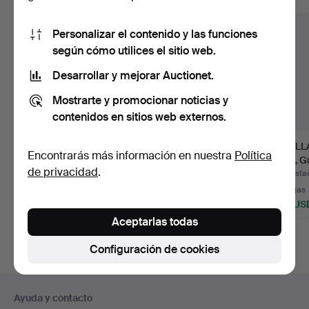
Personalizar el contenido y las funciones
según cómo utilices el sitio web.
Desarrollar y mejorar Auctionet.
Mostrarte y promocionar noticias y
contenidos en sitios web externos.
VAJILLA Villeroy &
MARIANNE
VAJILLA
Encontrarás más información en nuestra
Política
Boch, 54 piezas.
WESTMAN. 1928-2007.
Diné, G
de privacidad
.
Juego de café…
Subastado 15 jul 2026
Subastado 2 jul 2026
Subasta
15 pujas
10 pujas
15 pujas
438 USD
127 USD
401 US
Aceptarlas todas
Configuración de cookies
Navegación
Ayuda y contacto
en