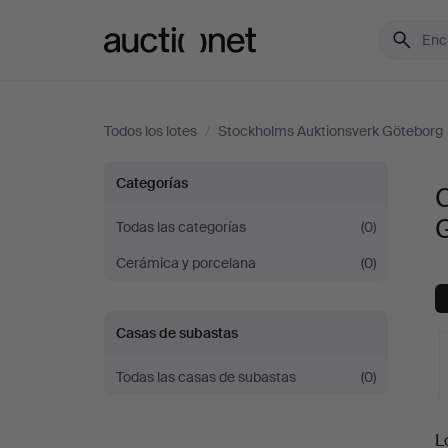
Auctionet.com
Todos los lotes
/
Stockholms Auktionsverk Göteborg
Cristalerías
Categorías
C
en
Todas las categorías
(0)
Cerámica y porcelana
(0)
Stockholms
Auktionsverk
Casas de subastas
Göteborg
Todas las casas de subastas
(0)
S
L