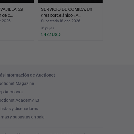
VAJILLA. 29
SERVICIO DE COMIDA. Un
n de c…
gres porcelánico «A…
r 2026
Subastado 18 ene 2026
16 pujas
1.472 USD
ás información de Auctionet
uctionet Magazine
pp Auctionet
uctionet Academy
tistas y diseñadores
emas y subastas en sala