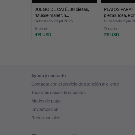
JUEGO DE CAFÉ. 30 piezas,
PLATOS PARA F
"Musselmalet", h…
piezas, loza, Rö
Subastado 28 jul 2026
Subastado 2 jun 
17 pujas
19 pujas
474 USD
211 USD
Navegación
Ayuda y contacto
en
Contacta con el servicio de atención al cliente
el
Todas las casas de subastas
pie
Modos de pago
de
Enviamos con
página
Redes sociales