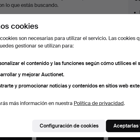
en
on lo que estás buscando.
urso
az clic en
Suscribir búsqueda
y recibirás un
os cookies
orreo tan pronto como dispongamos del lote.
cookies son necesarias para utilizar el servicio. Las cookies q
edes gestionar se utilizan para:
sonalizar el contenido y las funciones según cómo utilices el s
 nuestro archivo que coinciden con tu b
arrollar y mejorar Auctionet.
trarte y promocionar noticias y contenidos en sitios web exte
rás más información en nuestra
Política de privacidad
.
Configuración de cookies
Aceptarlas