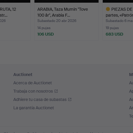
RUTA, 12
ARABIA, Taza Mumin "Tove
PIEZAS DE 
rstr…
100 år", Arabia F…
partes, «Patró
2026
Subastado 20 abr 2026
Subastado 6 ma
14 pujas
19 pujas
106 USD
683 USD
Lote
seleccionado
Auctionet
M
Acerca de Auctionet
A
Trabaja con nosotros
A
Adhiere tu casa de subastas
A
La garantía Auctionet
Ar
T