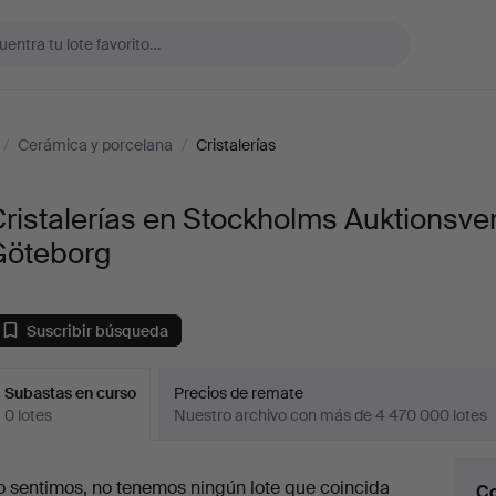
/
Cerámica y porcelana
/
Cristalerías
ristalerías en Stockholms Auktionsve
Göteborg
Suscribir búsqueda
Subastas en curso
Precios de remate
0 lotes
Nuestro archivo con más de 4 470 000 lotes
ubastas
o sentimos, no tenemos ningún lote que coincida
Co