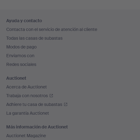
Navegación
Ayuda y contacto
en
Contacta con el servicio de atención al cliente
el
Todas las casas de subastas
pie
Modos de pago
de
Enviamos con
página
Redes sociales
Auctionet
Acerca de Auctionet
Trabaja con nosotros
Adhiere tu casa de subastas
La garantía Auctionet
Más información de Auctionet
Auctionet Magazine