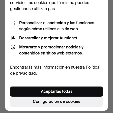
servicio. Las cookies que tú mismo puedes
gestionar se utilizan para:
Personalizar el contenido y las funciones
según cómo utilices el sitio web.
Desarrollar y mejorar Auctionet.
PIEZAS DE VAJILLA, 55
Mostrarte y promocionar noticias y
piezas, "Annika", Rö…
contenidos en sitios web externos.
6 días
Estimación
Encontrarás más información en nuestra
Política
159 USD
de privacidad
.
Suscribir búsqueda
Aceptarlas todas
También puedes buscar en
nuestro archivo de
subastas concluidas
.
Configuración de cookies