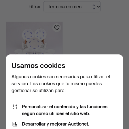
Subastas
Filtrar
en
curso
Usamos cookies
Algunas cookies son necesarias para utilizar el
servicio. Las cookies que tú mismo puedes
JUEGO DE CAFÉ, 37
gestionar se utilizan para:
piezas, porcelana, "Blå …
1 día
Estimación
Personalizar el contenido y las funciones
64 USD
según cómo utilices el sitio web.
Desarrollar y mejorar Auctionet.
Suscribir búsqueda