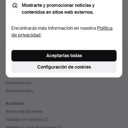
Mostrarte y promocionar noticias y
También puedes buscar en
nuestro archivo de
contenidos en sitios web externos.
subastas concluidas
.
Encontrarás más información en nuestra
Política
de privacidad
.
Navegación
Ayuda y contacto
en
Aceptarlas todas
Contacta con el servicio de atención al cliente
el
Configuración de cookies
Todas las casas de subastas
pie
Modos de pago
de
Enviamos con
página
Redes sociales
Auctionet
Acerca de Auctionet
Trabaja con nosotros
Adhiere tu casa de subastas