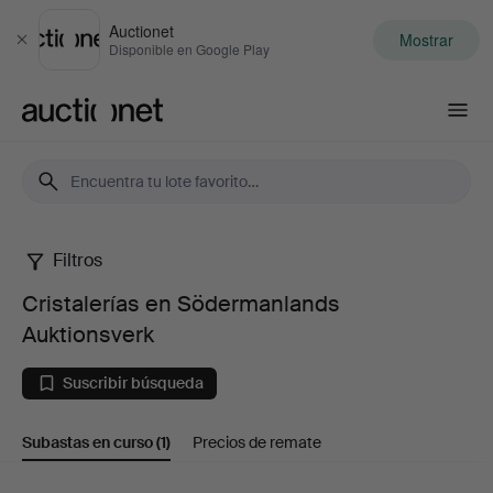
Auctionet
Mostrar
Cerrar
Disponible en Google Play
Auctionet.com
Filtros
Cristalerías
Cristalerías en Södermanlands
en
Auktionsverk
Södermanlands
Suscribir búsqueda
Auktionsverk
Subastas en curso
(1)
Precios de remate