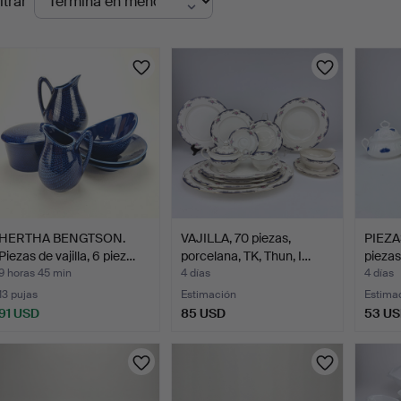
ltrar
en
urso
HERTHA BENGTSON.
VAJILLA, 70 piezas,
PIEZA
Piezas de vajilla, 6 piez…
porcelana, TK, Thun, I…
piezas
9 horas 45 min
4 días
4 días
13 pujas
Estimación
Estima
91 USD
85 USD
53 U