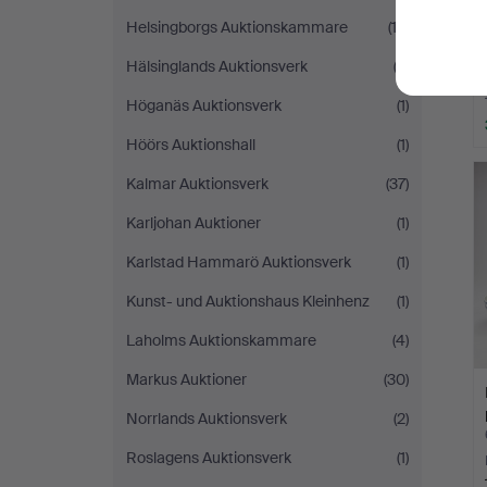
Helsingborgs Auktionskammare
(12)
Hälsinglands Auktionsverk
(3)
Höganäs Auktionsverk
(1)
Höörs Auktionshall
(1)
Kalmar Auktionsverk
(37)
Karljohan Auktioner
(1)
Karlstad Hammarö Auktionsverk
(1)
Kunst- und Auktionshaus Kleinhenz
(1)
Laholms Auktionskammare
(4)
Markus Auktioner
(30)
Norrlands Auktionsverk
(2)
Roslagens Auktionsverk
(1)