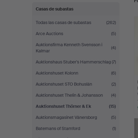
Fi
Casas de subastas
c
Todas las casas de subastas
(262)
Arce Auctions
(5)
Auktionsfirma Kenneth Svensson i
(4)
Kalmar
Auktionshaus Stuber's Hammerschlag
(7)
Auktionshuset Kolonn
(6)
Auktionshuset STO Bohuslän
(2)
Auktionshuset Thelin & Johansson
(4)
Auktionshuset Thörner & Ek
(15)
Auktionsmagasinet Vänersborg
(5)
Batemans of Stamford
(1)