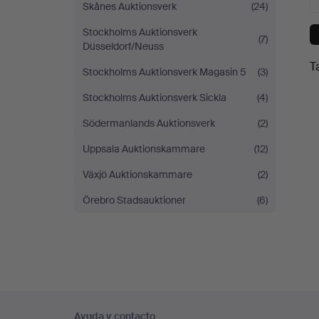
Skånes Auktionsverk
(24)
Stockholms Auktionsverk
(7)
Düsseldorf/Neuss
T
Stockholms Auktionsverk Magasin 5
(3)
Stockholms Auktionsverk Sickla
(4)
Södermanlands Auktionsverk
(2)
Uppsala Auktionskammare
(12)
Växjö Auktionskammare
(2)
Örebro Stadsauktioner
(6)
Navegación
Ayuda y contacto