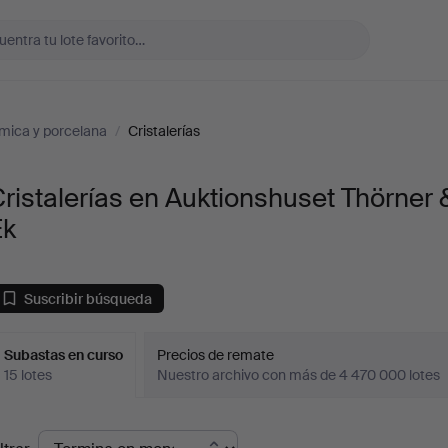
mica y porcelana
/
Cristalerías
ristalerías en Auktionshuset Thörner 
Ek
Suscribir búsqueda
Subastas en curso
Precios de remate
15 lotes
Nuestro archivo con más de 4 470 000 lotes
ubastas