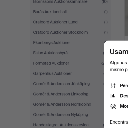
Björnssons Auktionskammare
(10)
Borås Auktionshall
(1)
Crafoord Auktioner Lund
(1)
Crafoord Auktioner Stockholm
(1)
Ekenbergs Auktioner
(1)
Usam
Falun Auktionsbyrå
(5)
Algunas 
Formstad Auktioner
(27)
mismo pu
Garpenhus Auktioner
(3)
Gomér & Andersson Jönköping
(3)
Per
Gomér & Andersson Linköping
(1)
Des
Gomér & Andersson Norrköping
(1)
Mos
Gomér & Andersson Nyköping
(1)
Encontra
Handelslagret Auktionsservice
(4)