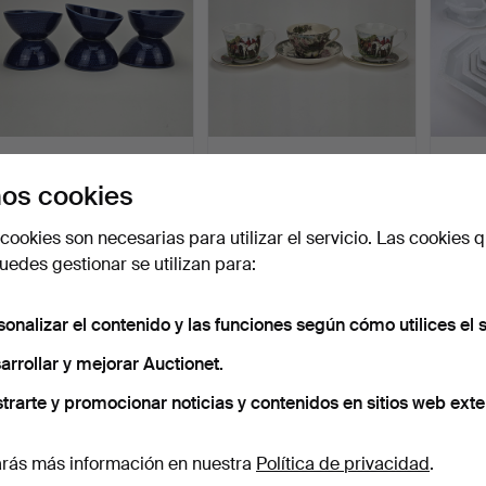
HERTHA BENGTSON.
TAZAS DE DESAYUNO
PIEZA
Cuencos para bayas, 6
CON PLATOS, 2+1 uds.,
porcel
os cookies
pie…
ce…
5 días
5 días
5 días
2 pujas
Estimación
12 puja
cookies son necesarias para utilizar el servicio. Las cookies q
37 USD
53 USD
203 
edes gestionar se utilizan para:
sonalizar el contenido y las funciones según cómo utilices el s
arrollar y mejorar Auctionet.
trarte y promocionar noticias y contenidos en sitios web exte
rás más información en nuestra
Política de privacidad
.