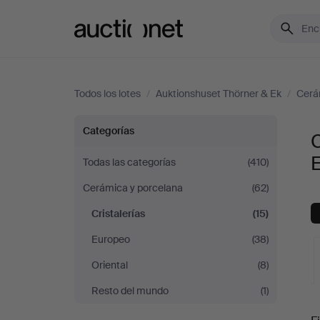
Auctionet.com
Todos los lotes
/
Auktionshuset Thörner & Ek
/
Cerá
Cristalerías
Categorías
C
en
Todas las categorías
(410)
Cerámica y porcelana
(62)
Auktionshuset
Cristalerías
(15)
Thörner
Europeo
(38)
&
Oriental
(8)
Resto del mundo
(1)
Ek
S