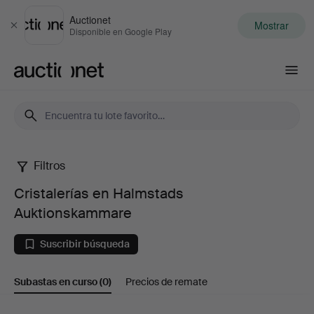
Auctionet
Mostrar
Cerrar
Disponible en Google Play
Auctionet.com
Filtros
Cristalerías
Cristalerías en Halmstads
en
Auktionskammare
Halmstads
Suscribir búsqueda
Auktionskammare
Subastas en curso
(0)
Precios de remate