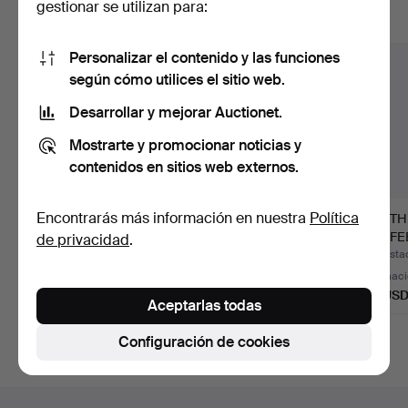
gestionar se utilizan para:
Mostrar todos los lotes
Personalizar el contenido y las funciones
según cómo utilices el sitio web.
Desarrollar y mejorar Auctionet.
Mostrarte y promocionar noticias y
contenidos en sitios web externos.
Encontrarás más información en nuestra
Política
PIEZAS DE VAJILLA DE
Set de café, 38 piezas,
SET T
CAFÉ, porcelana,
Royal Copenhagen.
COFFEE
de privacidad
.
Rörs…
CERÁM
Subastado 29 jul 2026
Subastado 22 ene 2026
Subastad
11 pujas
34 pujas
Estimac
80 USD
612 USD
64 US
Aceptarlas todas
Configuración de cookies
Navegación