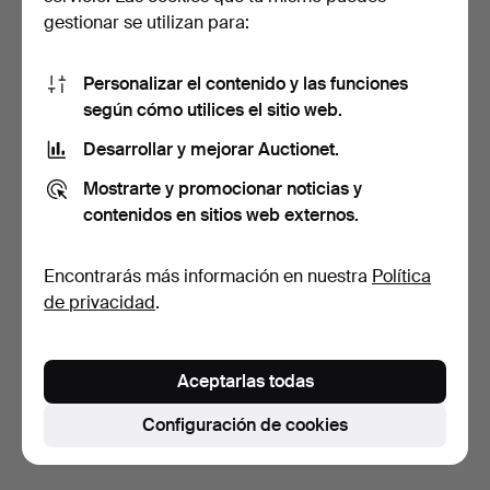
gestionar se utilizan para:
Personalizar el contenido y las funciones
según cómo utilices el sitio web.
Desarrollar y mejorar Auctionet.
Jarra de cerveza en cristal
Juego de 5 copas de cristal
Mostrarte y promocionar noticias y
tallado con ta…
azul con decor…
13 días
13 días
contenidos en sitios web externos.
Estimación
Estimación
35 USD
52 USD
Encontrarás más información en nuestra
Política
de privacidad
.
Suscribir búsqueda
También puedes buscar en
nuestro archivo de
Aceptarlas todas
subastas concluidas
.
Configuración de cookies