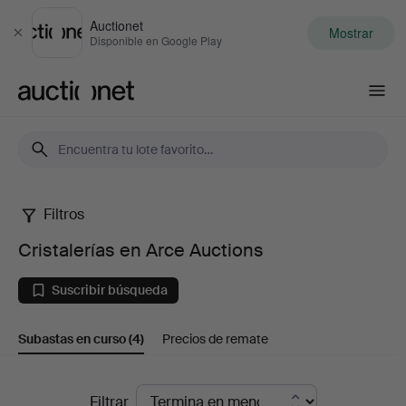
Auctionet
Mostrar
Cerrar
Disponible en Google Play
Auctionet.com
Filtros
Cristalerías
Cristalerías en Arce Auctions
en
Suscribir búsqueda
Arce
Subastas en curso
(4)
Precios de remate
Auctions
Subastas
Filtrar