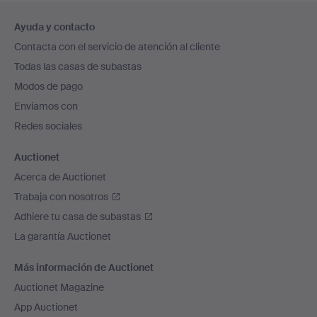
Navegación
Ayuda y contacto
en
Contacta con el servicio de atención al cliente
el
Todas las casas de subastas
pie
Modos de pago
de
Enviamos con
página
Redes sociales
Auctionet
Acerca de Auctionet
Trabaja con nosotros
Adhiere tu casa de subastas
La garantía Auctionet
Más información de Auctionet
Auctionet Magazine
App Auctionet