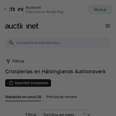
Auctionet
Mostrar
Cerrar
Disponible en Google Play
Auctionet.com
Filtros
Cristalerías
Cristalerías en Hälsinglands Auktionsverk
en
Suscribir búsqueda
Hälsinglands
Subastas en curso
(3)
Precios de remate
Auktionsverk
Subastas
Filtrar