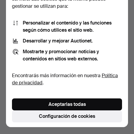
gestionar se utilizan para:
Personalizar el contenido y las funciones
según cómo utilices el sitio web.
Desarrollar y mejorar Auctionet.
PAUL HOFF. juego de café,
Mostrarte y promocionar noticias y
27 piezas, "Emma…
13 días
contenidos en sitios web externos.
Estimación
53 USD
Encontrarás más información en nuestra
Política
de privacidad
.
Suscribir búsqueda
También puedes buscar en
nuestro archivo de
Aceptarlas todas
subastas concluidas
.
Configuración de cookies