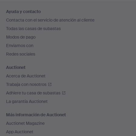
Navegación
Ayuda y contacto
en
Contacta con el servicio de atención al cliente
el
Todas las casas de subastas
pie
Modos de pago
de
Enviamos con
página
Redes sociales
Auctionet
Acerca de Auctionet
Trabaja con nosotros
Adhiere tu casa de subastas
La garantía Auctionet
Más información de Auctionet
Auctionet Magazine
App Auctionet