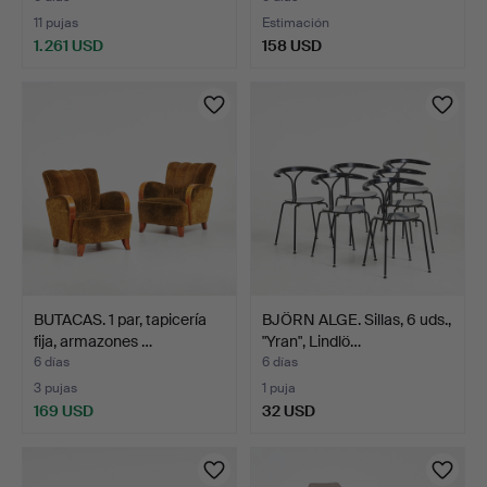
11 pujas
Estimación
1.261 USD
158 USD
BUTACAS. 1 par, tapicería
BJÖRN ALGE. Sillas, 6 uds.,
fija, armazones …
"Yran", Lindlö…
6 días
6 días
3 pujas
1 puja
169 USD
32 USD