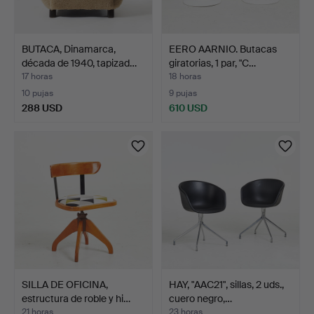
BUTACA, Dinamarca,
EERO AARNIO. Butacas
década de 1940, tapizad…
giratorias, 1 par, "C…
17 horas
18 horas
10 pujas
9 pujas
288 USD
610 USD
SILLA DE OFICINA,
HAY, "AAC21", sillas, 2 uds.,
estructura de roble y hi…
cuero negro,…
21 horas
23 horas