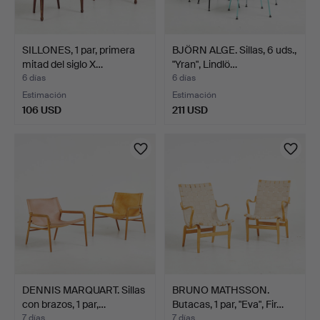
SILLONES, 1 par, primera
BJÖRN ALGE. Sillas, 6 uds.,
mitad del siglo X…
"Yran", Lindlö…
6 días
6 días
Estimación
Estimación
106 USD
211 USD
DENNIS MARQUART. Sillas
BRUNO MATHSSON.
con brazos, 1 par,…
Butacas, 1 par, "Eva", Fir…
7 días
7 días