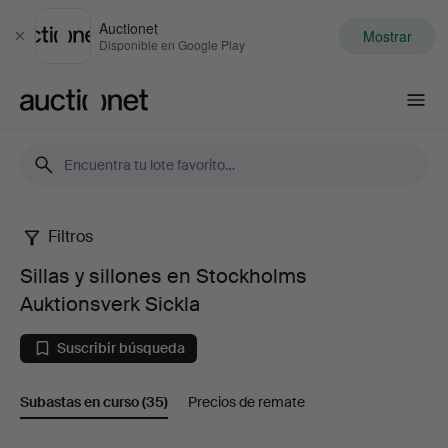
Auctionet
Mostrar
Cerrar
Disponible en Google Play
Auctionet.com
Filtros
Sillas
Sillas y sillones en Stockholms
y
Auktionsverk Sickla
sillones
Suscribir búsqueda
en
Subastas en curso
(35)
Precios de remate
Stockholms