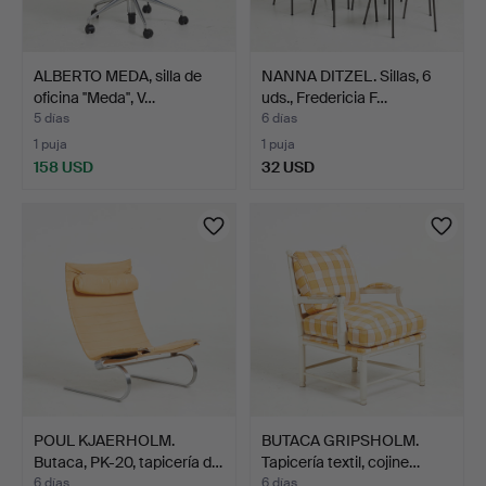
ALBERTO MEDA, silla de
NANNA DITZEL. Sillas, 6
oficina ''Meda'', V…
uds., Fredericia F…
5 días
6 días
1 puja
1 puja
158 USD
32 USD
POUL KJAERHOLM.
BUTACA GRIPSHOLM.
Butaca, PK-20, tapicería d…
Tapicería textil, cojine…
6 días
6 días