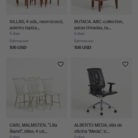
SILLAS, 4 uds., neorrococó,
BUTACA. ABC-collection,
asiento tapiza…
patas tintadas, ta…
5 días
5 días
Estimación
Estimación
106 USD
106 USD
CARL MALMSTEN. ”Lilla
ALBERTO MEDA, silla de
Åland”, sillas, 4 ud…
oficina ''Meda'', V…
5 días
5 días