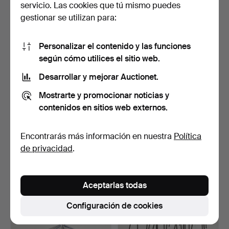
servicio. Las cookies que tú mismo puedes
gestionar se utilizan para:
Personalizar el contenido y las funciones
según cómo utilices el sitio web.
Desarrollar y mejorar Auctionet.
SILLA, tapicería textil,
ALBERTO MEDA, silla de
Mostrarte y promocionar noticias y
década de 1960.
oficina ''Meda'', V…
contenidos en sitios web externos.
5 días
5 días
Estimación
1 puja
Encontrarás más información en nuestra
Política
158 USD
158 USD
de privacidad
.
Aceptarlas todas
Configuración de cookies