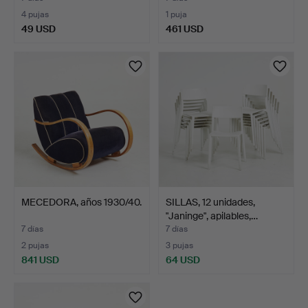
4 pujas
1 puja
49 USD
461 USD
MECEDORA, años 1930/40.
SILLAS, 12 unidades,
"Janinge", apilables,…
7 días
7 días
2 pujas
3 pujas
841 USD
64 USD