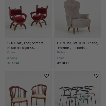
BUTACAS, 1 par, primera
CARL MALMSTEN. Butaca,
mitad del siglo XX…
"Farmor", tapicería…
6 días
6 días
3 pujas
1 puja
43 USD
32 USD