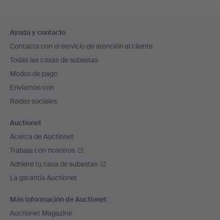
Navegación
Ayuda y contacto
en
Contacta con el servicio de atención al cliente
el
Todas las casas de subastas
pie
Modos de pago
de
Enviamos con
página
Redes sociales
Auctionet
Acerca de Auctionet
Trabaja con nosotros
Adhiere tu casa de subastas
La garantía Auctionet
Más información de Auctionet
Auctionet Magazine