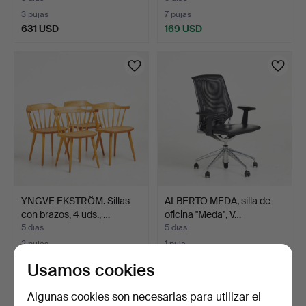
3 pujas
7 pujas
631 USD
169 USD
YNGVE EKSTRÖM. Sillas
ALBERTO MEDA, silla de
con brazos, 4 uds., …
oficina ''Meda'', V…
5 días
5 días
2 pujas
1 puja
116 USD
158 USD
Usamos cookies
Algunas cookies son necesarias para utilizar el