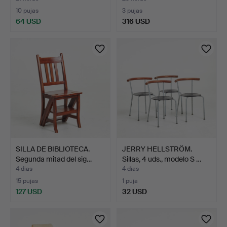
10 pujas
3 pujas
64 USD
316 USD
SILLA DE BIBLIOTECA.
JERRY HELLSTRÖM.
Segunda mitad del sig…
Sillas, 4 uds., modelo S …
4 días
4 días
15 pujas
1 puja
127 USD
32 USD