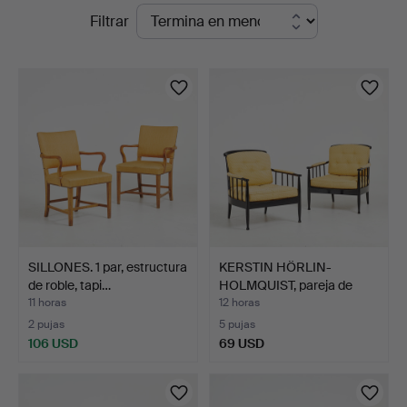
Subastas
Filtrar
Auktionsverk
en
Sickla
curso
SILLONES. 1 par, estructura
KERSTIN HÖRLIN-
de roble, tapi…
HOLMQUIST, pareja de
sillon…
11 horas
12 horas
2 pujas
5 pujas
106 USD
69 USD