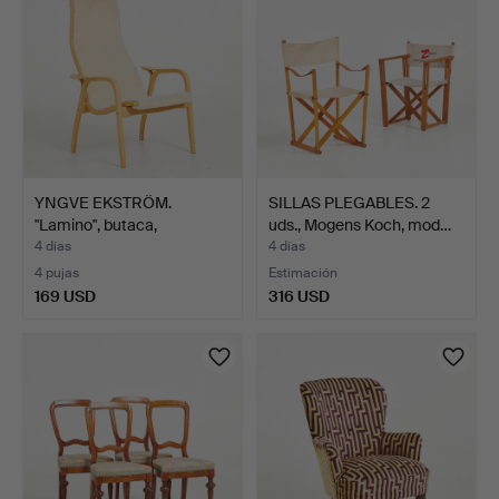
YNGVE EKSTRÖM.
SILLAS PLEGABLES. 2
"Lamino", butaca,
uds., Mogens Koch, mod…
estructur…
4 días
4 días
4 pujas
Estimación
169 USD
316 USD