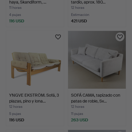
haya, Skandiform, …
tardío, aprox. 180…
11 horas
12 horas
4 pujas
Estimación
116 USD
421 USD
YNGVE EKSTRÖM. Sofá, 3
SOFÁ CAMA, tapizado con
plazas, pino y lona…
patas de roble, Sv…
12 horas
12 horas
5 pujas
11 pujas
116 USD
263 USD