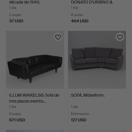
década de 1940.
DONATO D'URBINO &
PAOLO L…
1 día
1 día
2 pujas
8 pujas
37 USD
464 USD
ILLUM WIKKELSØ. Sofá de
SOFÁ, Möbelform.
tres plazas exento…
1 día
1 día
6 pujas
Estimación
671 USD
127 USD