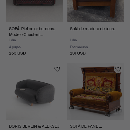
SOFÁ. Piel color burdeos.
Sofá de madera de teca.
Modelo Chesterfi…
1 día
1 día
4 pujas
Estimación
253 USD
231 USD
BORIS BERLIN & ALEKSEJ
SOFÁ DE PANEL,