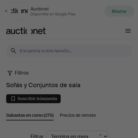
Auctionet
Mostrar
Cerrar
Disponible en Google Play
Auctionet.com
Filtros
Sofás
Sofás y Conjuntos de sala
y
Suscribir búsqueda
Conjuntos
Subastas en curso
(275)
Precios de remate
de
sala
Subastas
Filtrar