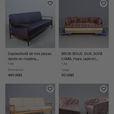
Daybed/sofá de tres plazas
BROR BOIJE. DUX, SOFÁ
danés en madera…
CAMA. Haya, tapicerí…
1 día
1 día
Estimación
1 puja
461 USD
32 USD