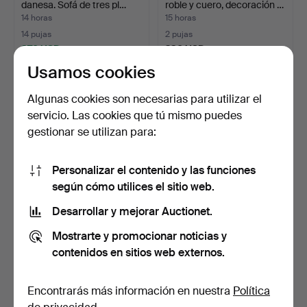
danesa. Sofá de tres pl…
roble y cuero, decoración …
14 horas
15 horas
14 pujas
2 pujas
370 USD
230 USD
Usamos cookies
Lote
seleccionado
Algunas cookies son necesarias para utilizar el
servicio. Las cookies que tú mismo puedes
gestionar se utilizan para:
Personalizar el contenido y las funciones
según cómo utilices el sitio web.
Desarrollar y mejorar Auctionet.
CLAESSON KOIVISTO
SOFÁ MODULAR DE
RUNE. Grupo modular, 3 p…
CINCO PIEZAS /
Mostrarte y promocionar noticias y
CONJUNTO DE…
15 horas
16 horas
contenidos en sitios web externos.
1 puja
Estimación
33 USD
865 USD
Encontrarás más información en nuestra
Política