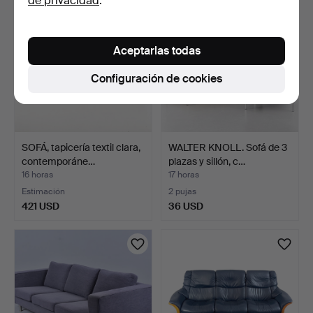
de privacidad
.
Aceptarlas todas
Configuración de cookies
SOFÁ, tapicería textil clara,
WALTER KNOLL. Sofá de 3
contemporáne…
plazas y sillón, c…
16 horas
17 horas
Estimación
2 pujas
421 USD
36 USD