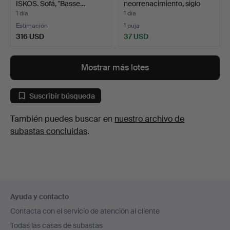
ISKOS. Sofá, "Basse…
neorrenacimiento, siglo
XIX.
1 día
1 día
Estimación
1 puja
316 USD
37 USD
Mostrar más lotes
Suscribir búsqueda
También puedes buscar en
nuestro archivo de
subastas concluidas
.
Navegación
Ayuda y contacto
en
Contacta con el servicio de atención al cliente
el
Todas las casas de subastas