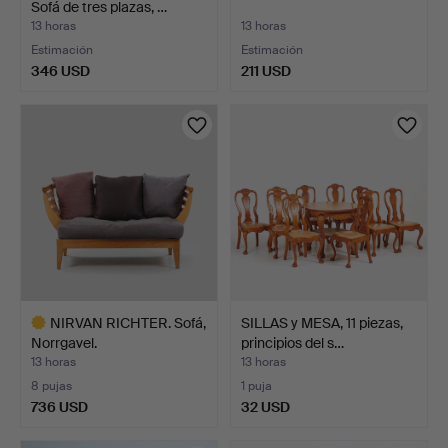
Sofá de tres plazas, …
13 horas
13 horas
Estimación
Estimación
346 USD
211 USD
NIRVAN RICHTER. Sofá,
SILLAS y MESA, 11 piezas,
Norrgavel.
principios del s…
13 horas
13 horas
8 pujas
1 puja
736 USD
32 USD
Lote