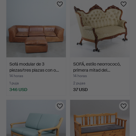
seleccionado
Sofá modular de 3
SOFÁ, estilo neorrococó,
piezas/tres plazas con o…
primera mitad del…
14 horas
14 horas
1 puja
2 pujas
346 USD
37 USD