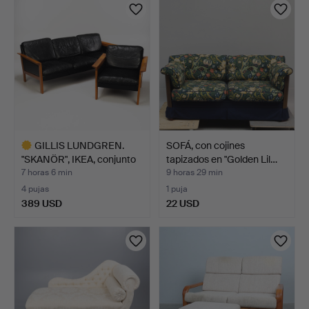
GILLIS LUNDGREN.
SOFÁ, con cojines
"SKANÖR", IKEA, conjunto
tapizados en "Golden Lil…
…
7 horas 6 min
9 horas 29 min
4 pujas
1 puja
389 USD
22 USD
Lote
seleccionado