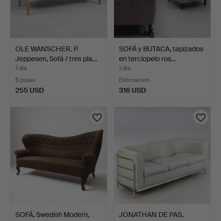
OLE WANSCHER. P.
SOFÁ y BUTACA, tapizados
Jeppesen, Sofá / tres pla…
en terciopelo ros…
1 día
1 día
6 pujas
Estimación
255 USD
316 USD
SOFÁ, Swedish Modern,
JONATHAN DE PAS,