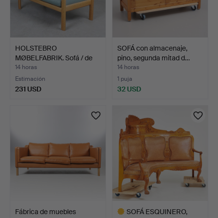
HOLSTEBRO
SOFÁ con almacenaje,
MØBELFABRIK. Sofá / de
pino, segunda mitad d…
dos plaza…
14 horas
14 horas
Estimación
1 puja
231 USD
32 USD
Fábrica de muebles
SOFÁ ESQUINERO,