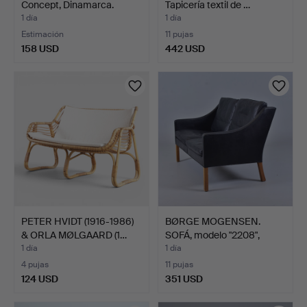
Concept, Dinamarca.
Tapicería textil de …
1 día
1 día
Estimación
11 pujas
158 USD
442 USD
PETER HVIDT (1916-1986)
BØRGE MOGENSEN.
& ORLA MØLGAARD (1…
SOFÁ, modelo "2208",
tapiz…
1 día
1 día
4 pujas
11 pujas
124 USD
351 USD