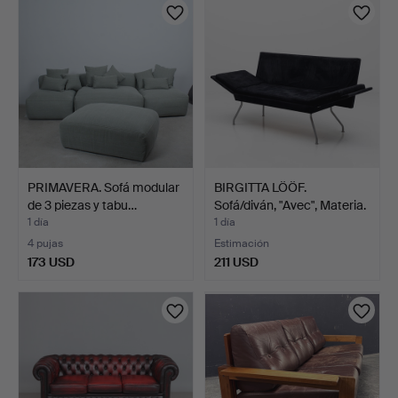
PRIMAVERA. Sofá modular
BIRGITTA LÖÖF.
de 3 piezas y tabu…
Sofá/diván, "Avec", Materia.
1 día
1 día
4 pujas
Estimación
173 USD
211 USD