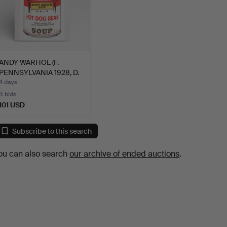
ANDY WARHOL (F.
PENNSYLVANIA 1928, D.
NEW …
4 days
8 bids
101 USD
Subscribe to this search
ou can also search
our archive of ended auctions
.