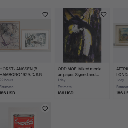
HORST JANSSEN (B.
ODD MOE. Mixed media
ATTRI
HAMBORG 1929, D. S.P.
on paper. Signed and …
LØNDA
19…
an…
22 hours
1 day
1 day
Estimate
Estimate
Estima
186 USD
186 USD
186 U