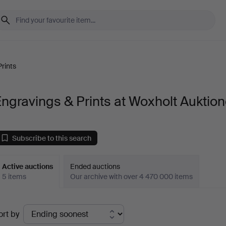
rints
ngravings & Prints at Woxholt Auktion
Subscribe to this search
Active auctions
Ended auctions
5 items
Our archive with over 4 470 000 items
ctive
ort by
uctions