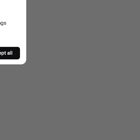
ngs
pt all