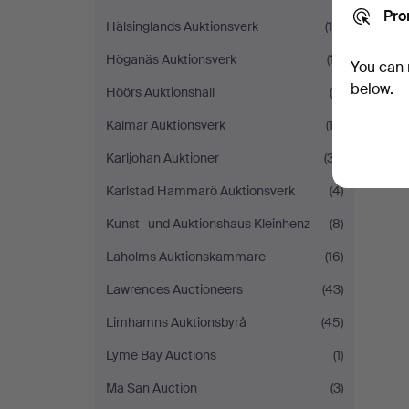
Pro
Hälsinglands Auktionsverk
(15)
Höganäs Auktionsverk
(17)
You can 
below.
Höörs Auktionshall
(8)
Kalmar Auktionsverk
(12)
Karljohan Auktioner
(37)
Karlstad Hammarö Auktionsverk
(4)
Kunst- und Auktionshaus Kleinhenz
(8)
Laholms Auktionskammare
(16)
Lawrences Auctioneers
(43)
Limhamns Auktionsbyrå
(45)
Lyme Bay Auctions
(1)
Ma San Auction
(3)