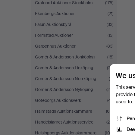
Crafoord Auktioner Stockholm
(175)
Ekenbergs Auktioner
(21)
Falun Auktionsbyrå
(33)
Formstad Auktioner
(13)
Garpenhus Auktioner
(83)
Gomér & Andersson Jönköping
(18)
Gomér & Andersson Linköping
(27)
We us
Gomér & Andersson Norrköping
(6)
This ser
Gomér & Andersson Nyköping
(26)
provide 
Göteborgs Auktionsverk
(41)
used to:
Halmstads Auktionskammare
(66)
Per
Handelslagret Auktionsservice
(24)
Dev
Helsingborgs Auktionskammare
(102)