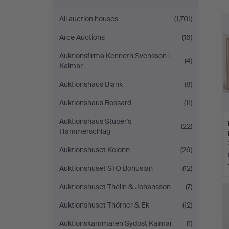
All auction houses
(1,701)
Arce Auctions
(16)
Auktionsfirma Kenneth Svensson i
(4)
Kalmar
Auktionshaus Blank
(8)
Auktionshaus Bossard
(11)
Auktionshaus Stuber's
(22)
Hammerschlag
Auktionshuset Kolonn
(26)
Auktionshuset STO Bohuslän
(12)
Auktionshuset Thelin & Johansson
(7)
Auktionshuset Thörner & Ek
(12)
Auktionskammaren Sydost Kalmar
(1)