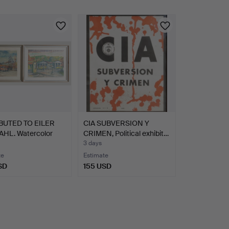
BUTED TO EILER
CIA SUBVERSION Y
HL. Watercolor
CRIMEN, Political exhibit…
3 days
te
Estimate
SD
155 USD