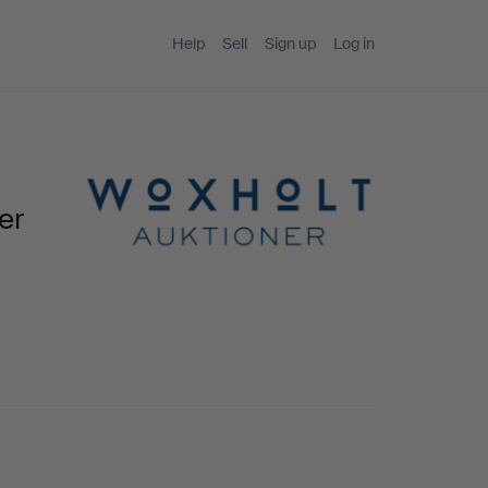
Help
Sell
Sign up
Log in
er