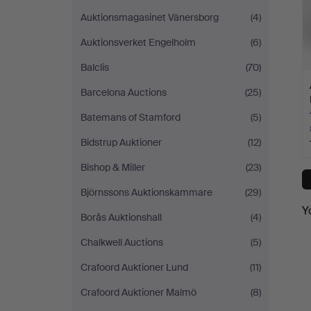
Auktionsmagasinet Vänersborg
(4)
Auktionsverket Engelholm
(6)
Balclis
(70)
Barcelona Auctions
(25)
Batemans of Stamford
(5)
Bidstrup Auktioner
(12)
Bishop & Miller
(23)
Björnssons Auktionskammare
(29)
Y
Borås Auktionshall
(4)
Chalkwell Auctions
(5)
Crafoord Auktioner Lund
(11)
Crafoord Auktioner Malmö
(8)