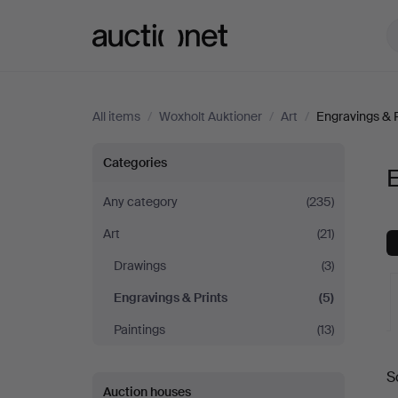
Auctionet.com
All items
/
Woxholt Auktioner
/
Art
/
Engravings & P
Engravings
Categories
E
&
Any category
(235)
Art
(21)
Prints
Drawings
(3)
at
Engravings & Prints
(5)
Woxholt
Paintings
(13)
A
Auktioner
S
a
Auction houses