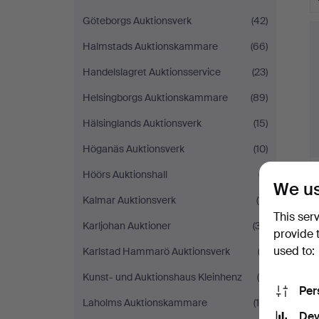
Göteborgs Auktionsverk
(42)
Halmstads Auktionskammare
(66)
Handelslagret Auktionsservice
(23)
Helsingborgs Auktionskammare
(89)
Hälsinglands Auktionsverk
(15)
Höganäs Auktionsverk
(10)
Höörs Auktionshall
(7)
We us
Kalmar Auktionsverk
(11)
This ser
Karljohan Auktioner
(37)
provide 
used to:
Karlstad Hammarö Auktionsverk
(3)
Kunst- und Auktionshaus Kleinhenz
(8)
Per
Laholms Auktionskammare
(15)
Dev