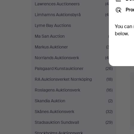
Lawrences Auctioneers
(46)
Pro
Limhamns Auktionsbyrå
(44)
Lyme Bay Auctions
(1)
You can 
below.
Ma San Auction
(3)
Markus Auktioner
(37)
Norrlands Auktionsverk
(46)
Palsgaard Kunstauktioner
(26)
RA Auktionsverket Norrköping
(18)
Roslagens Auktionsverk
(16)
Skandia Auktion
(2)
Skånes Auktionsverk
(32)
Stadsauktion Sundsvall
(29)
Stockholms Auktionsverk