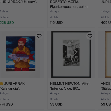
JÜRI ARRAK. "Ükssarv".
ROBERTO MATTA.
JÜRI 
Figurkomposition, colour
et…
4 days
4 days
4 days
12 bids
4 bids
9 bids
528 USD
116 USD
405 
JÜRI ARRAK.
HELMUT NEWTON. After,
ANDE
"Kalakandja".
"Interior, Nice, 197…
"Självp
etchi
4 days
4 days
4 days
15 bids
3 bids
4 bids
774 USD
53 USD
59 U