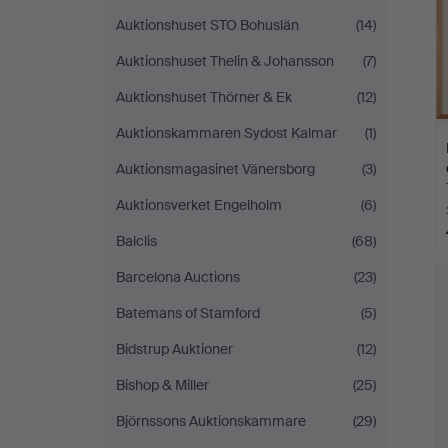
Auktionshuset STO Bohuslän
(14)
Auktionshuset Thelin & Johansson
(7)
Auktionshuset Thörner & Ek
(12)
Auktionskammaren Sydost Kalmar
(1)
Auktionsmagasinet Vänersborg
(3)
Auktionsverket Engelholm
(6)
Balclis
(68)
Barcelona Auctions
(23)
Batemans of Stamford
(5)
Bidstrup Auktioner
(12)
Bishop & Miller
(25)
Björnssons Auktionskammare
(29)