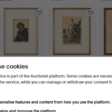
ANDERS ZORN.
ANDERS ZORN.
AN
e cookies
"Porträttstudie" (Portrait
"Sommar", Etching, 1907.
"Skarp
st…
Siebe
4 days
4 days
4 days
vice is part of the Auctionet platform. Some cookies are neces
Estimate
1 bid
4 bids
159 USD
32 USD
676 U
the service, while you can manage or withdraw your consent f
Highlig
item
sonalise features and content from how you use the platform.
elop and improve the platform.