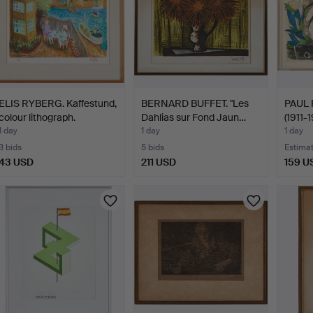
ELIS RYBERG. Kaffestund,
BERNARD BUFFET. "Les
PAUL
colour lithograph.
Dahlias sur Fond Jaun…
(1911-
1 day
1 day
1 day
3 bids
5 bids
Estima
43 USD
211 USD
159 U