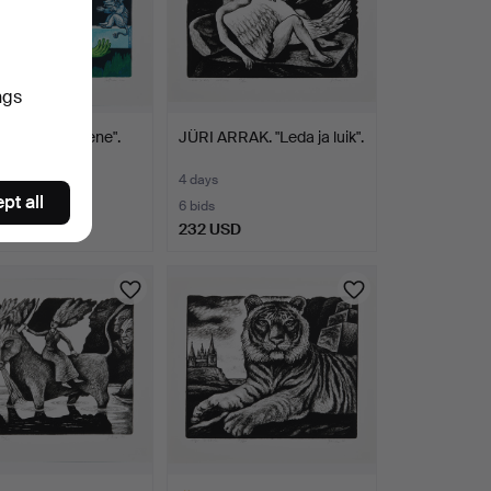
ngs
RRAK. "Inimene".
JÜRI ARRAK. "Leda ja luik".
4 days
pt all
6 bids
USD
232 USD