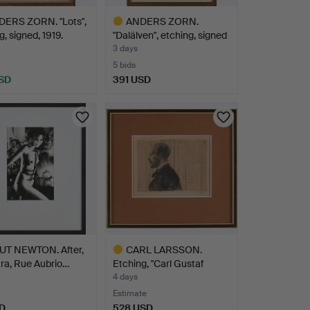
ERS ZORN. "Lots",
ANDERS ZORN.
g, signed, 1919.
"Dalälven", etching, signed
i…
3 days
5 bids
SD
391 USD
hted
Highlighted
item
T NEWTON. After,
CARL LARSSON.
ra, Rue Aubrio…
Etching, "Carl Gustaf
Laurin…
4 days
Estimate
D
528 USD