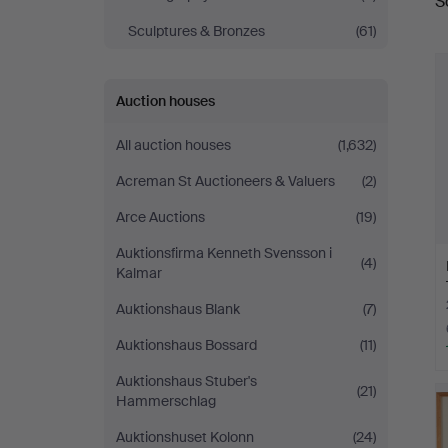
S
a
Magasin
Sculptures & Bronzes
(61)
5
Auction houses
All auction houses
(1,632)
Acreman St Auctioneers & Valuers
(2)
Arce Auctions
(19)
Auktionsfirma Kenneth Svensson i
(4)
Kalmar
Auktionshaus Blank
(7)
Auktionshaus Bossard
(11)
Auktionshaus Stuber's
(21)
Hammerschlag
Auktionshuset Kolonn
(24)