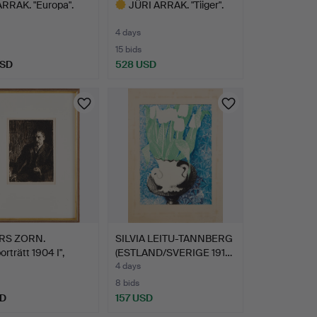
ARRAK. "Europa".
JÜRI ARRAK. "Tiiger".
4 days
15 bids
USD
528 USD
Highlighted
item
RS ZORN.
SILVIA LEITU-TANNBERG
orträtt 1904 I",
(ESTLAND/SVERIGE 191…
…
4 days
8 bids
SD
157 USD