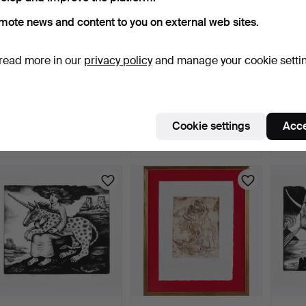
mote news and content to you on external web sites.
read more in our
privacy policy
and manage your cookie setti
JÜRI ARRAK. "Tower of
JÜRI ARRAK. "Võitlen
JÜRI A
Babel".
lohega".
4 days
4 days
4 days
Cookie settings
Acce
8 bids
11 bids
24 bids
317 USD
633 USD
852 