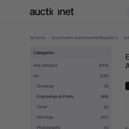
Auctionet.com
All items
/
Stockholms Auktionsverk Magasin 5
/
Ar
Engravings
Categories
E
&
Any category
(648)
Art
(219)
Prints
Drawings
(3)
at
Engravings & Prints
(48)
Stockholms
Other
(2)
Paintings
(101)
Auktionsverk
A
Photography
(4)