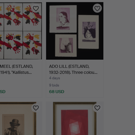
MEEL (ESTLAND,
ADO LILL (ESTLAND,
941). "Kallistus…
1932-2018). Three colou…
4 days
9 bids
USD
68 USD