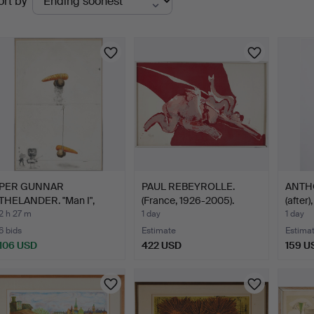
ort by
uctions
PER GUNNAR
PAUL REBEYROLLE.
ANTH
THELANDER. "Man I",
(France, 1926-2005).
(after)
colour etch…
Abst…
2 h 27 m
1 day
1 day
6 bids
Estimate
Estima
106 USD
422 USD
159 U