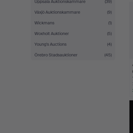
H
Uppsala Auktionskammare
(39)
i
Växjö Auktionskammare
(9)
Wickmans
(1)
Woxholt Auktioner
(5)
Young's Auctions
(4)
Örebro Stadsauktioner
(45)