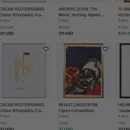
OSCAR REUTERSVÄRD.
ANDERS ZORN. "Ols
AND
Colour lithographs, 4 p…
Maria", etching, signed …
etchin
3 days
3 days
3 days
Estimate
18 bids
4 bids
211 USD
211 USD
676 U
Highlig
item
OSCAR REUTERSVÄRD.
BENGT LINDSTRÖM.
HELMU
Colour lithographs, 5 p…
Figure composition,
"Jassa
signe…
3 days
3 days
4 days
1 bid
2 bids
1 bid
32 USD
37 USD
32 US