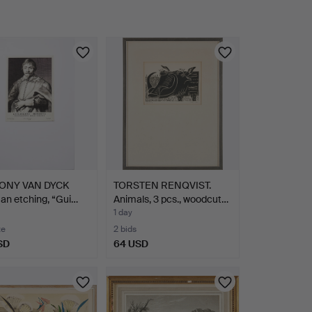
ONY VAN DYCK
TORSTEN RENQVIST.
, an etching, “Gui…
Animals, 3 pcs., woodcut…
1 day
te
2 bids
SD
64 USD