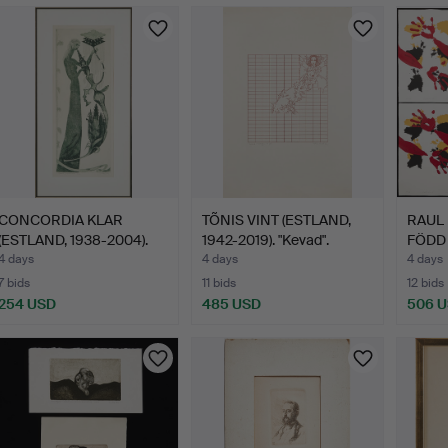
ighlighted
tem
CONCORDIA KLAR
TÕNIS VINT (ESTLAND,
RAUL 
(ESTLAND, 1938-2004).
1942-2019). "Kevad".
FÖDD 1
"Melo…
4 days
4 days
4 days
7 bids
11 bids
12 bids
254 USD
485 USD
506 