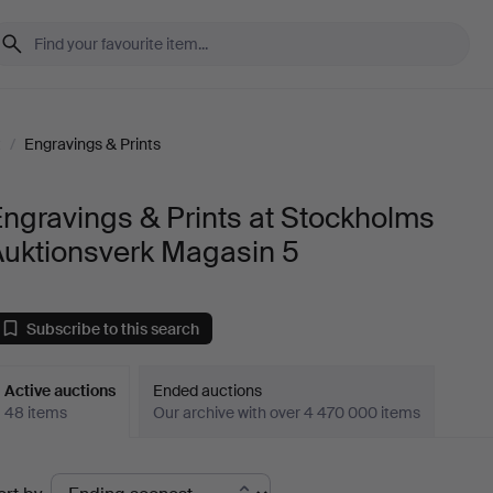
t
/
Engravings & Prints
ngravings & Prints at Stockholms
Auktionsverk Magasin 5
Subscribe to this search
Active auctions
Ended auctions
48 items
Our archive with over 4 470 000 items
ctive