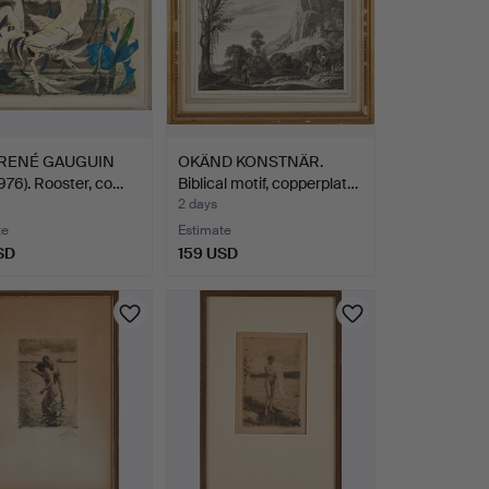
 RENÉ GAUGUIN
OKÄND KONSTNÄR.
1976). Rooster, co…
Biblical motif, copperplat…
2 days
te
Estimate
SD
159 USD