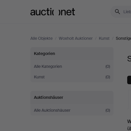
Auctionet.com
Alle Objekte
/
Woxholt Auktioner
/
Kunst
/
Sonstig
Sonstiges
Kategorien
S
bei
Alle Kategorien
(0)
Kunst
(0)
Woxholt
Auktioner
Auktionshäuser
Alle Auktionshäuser
(0)
L
W
A
ü