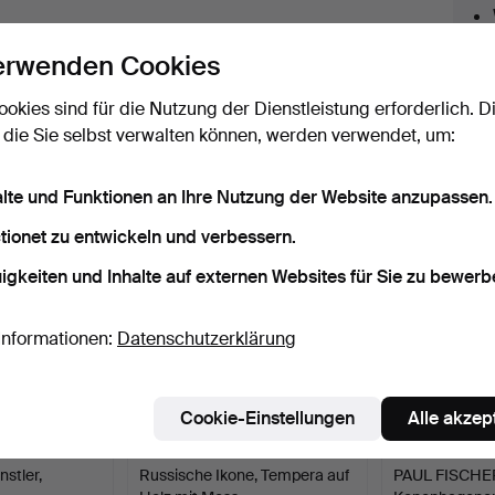
licken Sie oben auf
“Suche speichern”
, um eine
erwenden Cookies
ail zu erhalten, sobald dieses Objekt
ereingekommen ist.
ookies sind für die Nutzung der Dienstleistung erforderlich. D
 die Sie selbst verwalten können, werden verwendet, um:
 Archiv, die mit Ihrer Suche übereinsti
alte und Funktionen an Ihre Nutzung der Website anzupassen.
tionet zu entwickeln und verbessern.
igkeiten und Inhalte auf externen Websites für Sie zu bewerb
Informationen:
Datenschutzerklärung
Cookie-Einstellungen
Alle akzep
stler,
Russische Ikone, Tempera auf
PAUL FISCHE