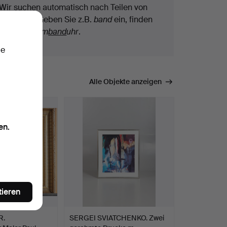
Wir suchen automatisch nach Teilen von
Begriffen. Geben Sie z.B.
band
ein, finden
wir auch
Arm
band
uhr
.
ie
mmen.
Alle Objekte anzeigen
en.
tieren
R.
SERGEI SVIATCHENKO. Zwei