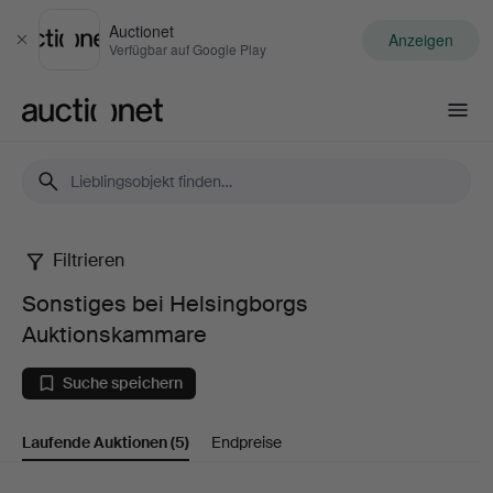
Auctionet
Anzeigen
Schließen
Verfügbar auf Google Play
Auctionet.com
Filtrieren
Sonstiges
Sonstiges bei Helsingborgs
bei
Auktionskammare
Helsingborgs
Suche speichern
Auktionskammare
Laufende Auktionen
(5)
Endpreise