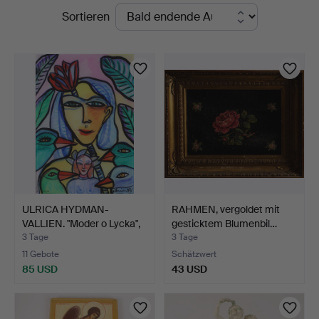
Laufende
Sortieren
Auktionen
ULRICA HYDMAN-
RAHMEN, vergoldet mit
VALLIEN. "Moder o Lycka",
gesticktem Blumenbil…
Dr…
3 Tage
3 Tage
11 Gebote
Schätzwert
85 USD
43 USD