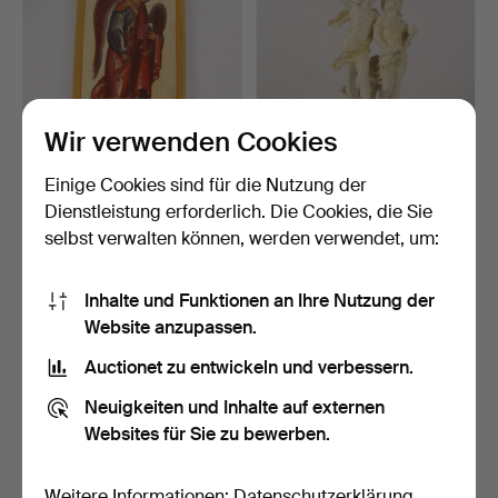
Wir verwenden Cookies
Einige Cookies sind für die Nutzung der
IKONE, Erzengel Michael,
AUGUSTE MOREAU. Nach.
Dienstleistung erforderlich. Die Cookies, die Sie
auf Holz gemalt v…
Skulptur, Apollo und…
selbst verwalten können, werden verwendet, um:
5 Tage
5 Tage
1 Gebot
Schätzwert
32 USD
85 USD
Inhalte und Funktionen an Ihre Nutzung der
Website anzupassen.
Auctionet zu entwickeln und verbessern.
Neuigkeiten und Inhalte auf externen
Websites für Sie zu bewerben.
Weitere Informationen:
Datenschutzerklärung