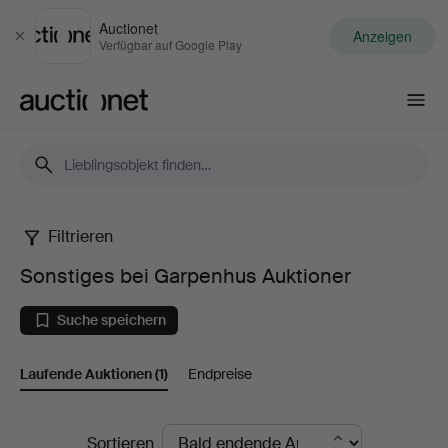
Auctionet
Anzeigen
Schließen
Verfügbar auf Google Play
Auctionet.com
Filtrieren
Sonstiges
Sonstiges bei Garpenhus Auktioner
bei
Suche speichern
Garpenhus
Laufende Auktionen
(1)
Endpreise
Auktioner
Laufende
Sortieren