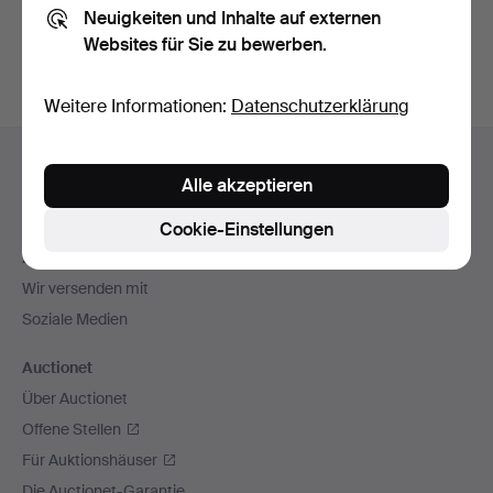
Neuigkeiten und Inhalte auf externen
Archiv
suchen.
Websites für Sie zu bewerben.
Weitere Informationen:
Datenschutzerklärung
Fußzeilen-
Hilfe und Kontakt
Navigation
Alle akzeptieren
Kontakt mit dem Support aufnehmen
Alle Auktionshäuser
Cookie-Einstellungen
Zahlungsweisen
Wir versenden mit
Soziale Medien
Auctionet
Über Auctionet
Offene Stellen
Für Auktionshäuser
Die Auctionet-Garantie