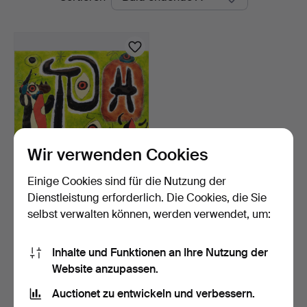
Auktionen
Wir verwenden Cookies
Einige Cookies sind für die Nutzung der
OIDENTIFIERAD
KONSTNÄR. Komposition,
Dienstleistung erforderlich. Die Cookies, die Sie
Email…
5 Tage
selbst verwalten können, werden verwendet, um:
Schätzwert
211 USD
Inhalte und Funktionen an Ihre Nutzung der
Website anzupassen.
Suche speichern
Auctionet zu entwickeln und verbessern.
Sie können auch in
Beendete Auktionen aus unserem