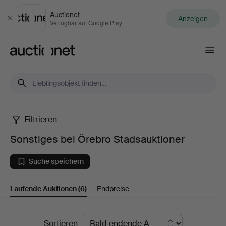
Auctionet
Anzeigen
Schließen
Verfügbar auf Google Play
Auctionet.com
Filtrieren
Sonstiges
Sonstiges bei Örebro Stadsauktioner
bei
Suche speichern
Örebro
Laufende Auktionen
(6)
Endpreise
Stadsauktioner
Laufende
Sortieren