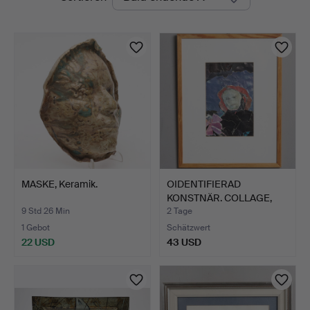
Auktionen
MASKE, Keramik.
OIDENTIFIERAD
KONSTNÄR. COLLAGE,
"Farmor",…
9 Std 26 Min
2 Tage
1 Gebot
Schätzwert
22 USD
43 USD