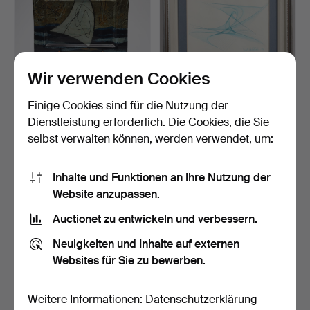
Wir verwenden Cookies
Einige Cookies sind für die Nutzung der
EMAILLIERTE SCHALE,
OIDENTIFIERAD
spätes 20. Jahrhundert.
KONSTNÄR. Geometrie,
Dienstleistung erforderlich. Die Cookies, die Sie
Tusche …
4 Tage
5 Tage
selbst verwalten können, werden verwendet, um:
Schätzwert
Schätzwert
64 USD
43 USD
Inhalte und Funktionen an Ihre Nutzung der
Website anzupassen.
Auctionet zu entwickeln und verbessern.
Neuigkeiten und Inhalte auf externen
Websites für Sie zu bewerben.
Weitere Informationen:
Datenschutzerklärung