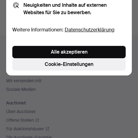
Neuigkeiten und Inhalte auf externen
Archiv
suchen.
Websites für Sie zu bewerben.
Weitere Informationen:
Datenschutzerklärung
Fußzeilen-
Hilfe und Kontakt
Navigation
Alle akzeptieren
Kontakt mit dem Support aufnehmen
Alle Auktionshäuser
Cookie-Einstellungen
Zahlungsweisen
Wir versenden mit
Soziale Medien
Auctionet
Über Auctionet
Offene Stellen
Für Auktionshäuser
Die Auctionet-Garantie