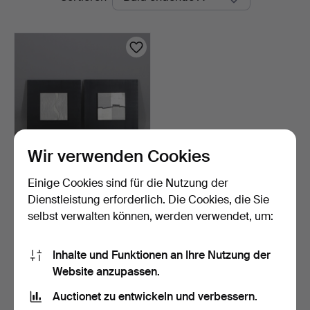
Auktionen
Wir verwenden Cookies
Einige Cookies sind für die Nutzung der
ILVA, DEKORATIVE BILDER,
2 ST. Leinwand, M…
Dienstleistung erforderlich. Die Cookies, die Sie
2 Tage
selbst verwalten können, werden verwendet, um:
1 Gebot
53 USD
Inhalte und Funktionen an Ihre Nutzung der
Website anzupassen.
Suche speichern
Auctionet zu entwickeln und verbessern.
Sie können auch in
Beendete Auktionen aus unserem