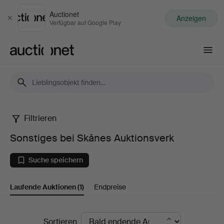
Auctionet
Anzeigen
Schließen
Verfügbar auf Google Play
Auctionet.com
Filtrieren
Sonstiges
Sonstiges bei Skånes Auktionsverk
bei
Suche speichern
Skånes
Laufende Auktionen
(1)
Endpreise
Auktionsverk
Laufende
Sortieren