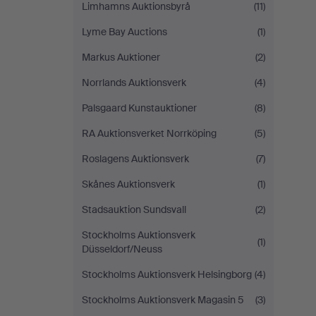
Limhamns Auktionsbyrå
(11)
Lyme Bay Auctions
(1)
Markus Auktioner
(2)
Norrlands Auktionsverk
(4)
Palsgaard Kunstauktioner
(8)
RA Auktionsverket Norrköping
(5)
Roslagens Auktionsverk
(7)
Skånes Auktionsverk
(1)
Stadsauktion Sundsvall
(2)
Stockholms Auktionsverk
(1)
Düsseldorf/Neuss
Stockholms Auktionsverk Helsingborg
(4)
Stockholms Auktionsverk Magasin 5
(3)