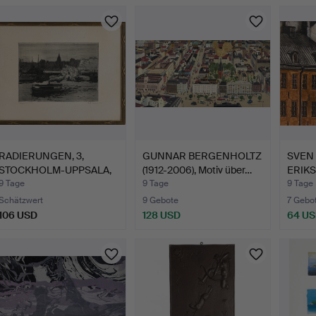
RADIERUNGEN, 3,
GUNNAR BERGENHOLTZ
SVEN
STOCKHOLM-UPPSALA,
(1912-2006), Motiv über…
ERIKSS
HARALD …
frå…
9 Tage
9 Tage
9 Tage
Schätzwert
9 Gebote
7 Gebo
106 USD
128 USD
64 U