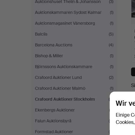
Auktionshuset Thelin & Johansson
(3)
Auktionskammaren Sydost Kalmar
(1)
Auktionsmagasinet Vänersborg
(1)
Balclis
(5)
Barcelona Auctions
(4)
Bishop & Miller
(1)
Björnssons Auktionskammare
(1)
Crafoord Auktioner Lund
(2)
S
Crafoord Auktioner Malmö
(1)
Crafoord Auktioner Stockholm
(7)
Wir v
Ekenbergs Auktioner
(2)
Einige C
Falun Auktionsbyrå
(9)
Cookies,
Formstad Auktioner
(5)