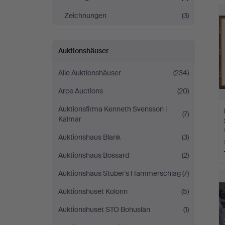
Zeichnungen
(3)
Auktionshäuser
Alle Auktionshäuser
(234)
Arce Auctions
(20)
Auktionsfirma Kenneth Svensson i
(7)
Kalmar
Auktionshaus Blank
(3)
Auktionshaus Bossard
(2)
Auktionshaus Stuber's Hammerschlag
(7)
Auktionshuset Kolonn
(5)
Auktionshuset STO Bohuslän
(1)