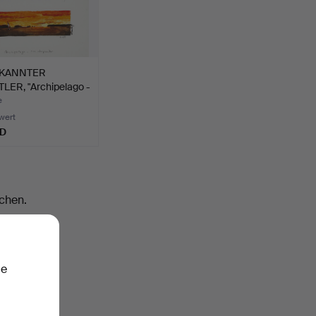
KANNTER
LER, "Archipelago -
e
wert
SD
chen.
ie