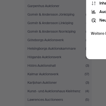
Inh
Garpenhus Auktioner
(1)
Auc
Gomér & Andersson Jönköping
(3)
Neu
Gomér & Andersson Linköping
(7)
Gomér & Andersson Norrköping
(2)
Weitere 
Göteborgs Auktionsverk
(3)
Helsingborgs Auktionskammare
(5)
Höganäs Auktionsverk
(2)
Höörs Auktionshall
(3)
Kalmar Auktionsverk
(17)
Karljohan Auktioner
(3)
Kunst- und Auktionshaus Kleinhenz
(4)
Lawrences Auctioneers
(5)