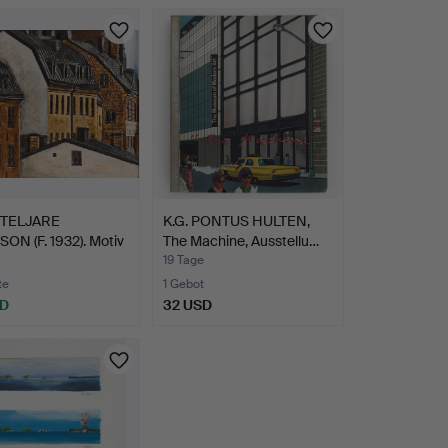
 TELJARE
K.G. PONTUS HULTEN,
ON (F. 1932). Motiv
The Machine, Ausstellu…
19 Tage
te
1 Gebot
SD
32 USD