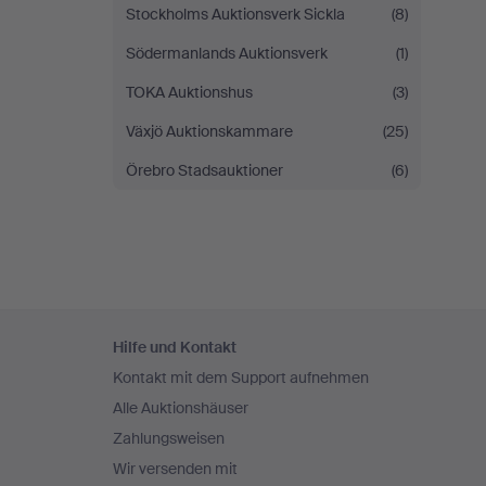
Stockholms Auktionsverk Sickla
(8)
Södermanlands Auktionsverk
(1)
TOKA Auktionshus
(3)
Växjö Auktionskammare
(25)
Örebro Stadsauktioner
(6)
Fußzeilen-
Hilfe und Kontakt
Navigation
Kontakt mit dem Support aufnehmen
Alle Auktionshäuser
Zahlungsweisen
Wir versenden mit