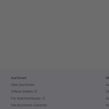
Auctionet
M
Über Auctionet
A
Offene Stellen
D
Für Auktionshäuser
A
Die Auctionet-Garantie
Kü