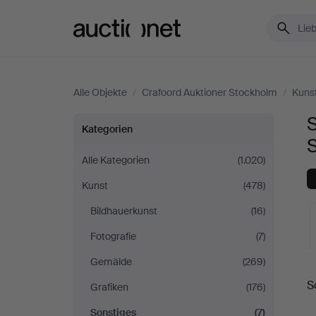
Auctionet.com
Alle Objekte
/
Crafoord Auktioner Stockholm
/
Kuns
S
Sonstiges
Kategorien
bei
Alle Kategorien
(1.020)
Kunst
(478)
Crafoord
Bildhauerkunst
(16)
Auktioner
Fotografie
(7)
Stockholm
Gemälde
(269)
L
S
Grafiken
(176)
A
Sonstiges
(7)