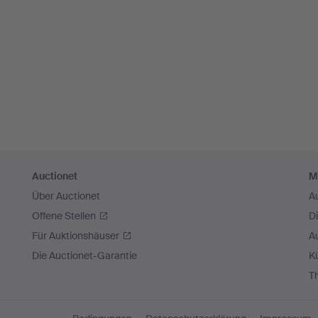
Auctionet
M
Über Auctionet
A
Offene Stellen
D
Für Auktionshäuser
A
Die Auctionet-Garantie
Kü
T