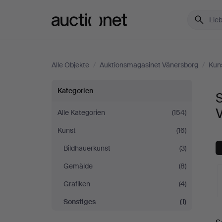
Auctionet.com
Alle Objekte
/
Auktionsmagasinet Vänersborg
/
Kun
Sonstiges
Kategorien
bei
Alle Kategorien
(154)
Kunst
(16)
Auktionsmagasinet
Bildhauerkunst
(3)
Vänersborg
Gemälde
(8)
Grafiken
(4)
Sonstiges
(1)
L