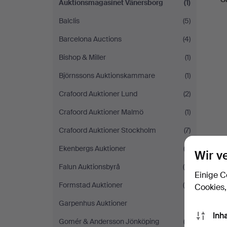
Auktionsmagasinet Vänersborg
(1)
Balclis
(5)
Barcelona Auctions
(4)
Bishop & Miller
(1)
Björnssons Auktionskammare
(1)
Crafoord Auktioner Lund
(2)
Crafoord Auktioner Malmö
(1)
Crafoord Auktioner Stockholm
(7)
Ekenbergs Auktioner
(2)
Wir v
Falun Auktionsbyrå
(9)
Einige C
Formstad Auktioner
(5)
Cookies,
Garpenhus Auktioner
(1)
Inh
Gomér & Andersson Jönköping
(3)