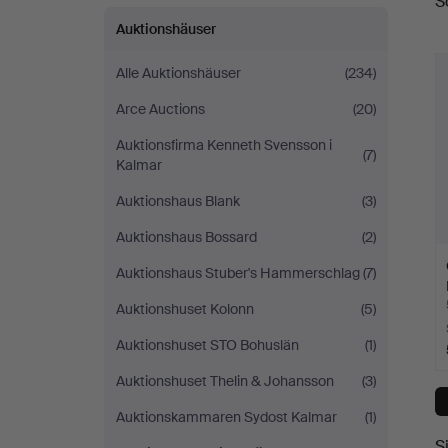
S
A
Auktionshäuser
Alle Auktionshäuser
(234)
Arce Auctions
(20)
Auktionsfirma Kenneth Svensson i
(7)
Kalmar
Auktionshaus Blank
(3)
Auktionshaus Bossard
(2)
Auktionshaus Stuber's Hammerschlag
(7)
Auktionshuset Kolonn
(5)
Auktionshuset STO Bohuslän
(1)
Auktionshuset Thelin & Johansson
(3)
Auktionskammaren Sydost Kalmar
(1)
S