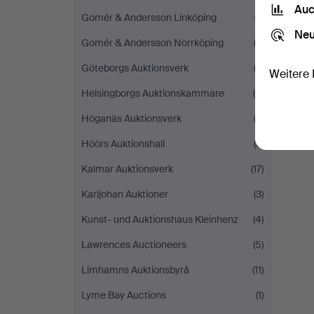
Auc
Gomér & Andersson Linköping
(7)
Neu
Gomér & Andersson Norrköping
(2)
Göteborgs Auktionsverk
(3)
Weitere 
Helsingborgs Auktionskammare
(5)
Höganäs Auktionsverk
(2)
Höörs Auktionshall
(3)
Kalmar Auktionsverk
(17)
Karljohan Auktioner
(3)
Kunst- und Auktionshaus Kleinhenz
(4)
Lawrences Auctioneers
(5)
Limhamns Auktionsbyrå
(11)
Lyme Bay Auctions
(1)