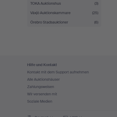
TOKA Auktionshus
(3)
Växjö Auktionskammare
(25)
Örebro Stadsauktioner
(6)
Fußzeilen-
Hilfe und Kontakt
Navigation
Kontakt mit dem Support aufnehmen
Alle Auktionshäuser
Zahlungsweisen
Wir versenden mit
Soziale Medien