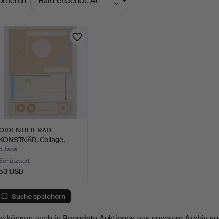
ortieren
uktionen
OIDENTIFIERAD
KONSTNÄR. Collage,
Kompositi…
5 Tage
Schätzwert
53 USD
Suche speichern
ie können auch in
Beendete Auktionen aus unserem Archiv
su