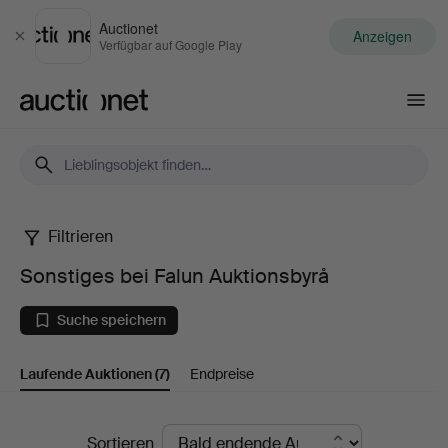
Auctionet
Anzeigen
Schließen
Verfügbar auf Google Play
Auctionet.com
Filtrieren
Sonstiges
Sonstiges bei Falun Auktionsbyrå
bei
Suche speichern
Falun
Laufende Auktionen
(7)
Endpreise
Auktionsbyrå
Laufende
Sortieren