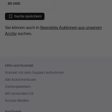
85 USD
Suche speichern
Sie können auch in
Beendete Auktionen aus unserem
Archiv
suchen.
Fußzeilen-
Hilfe und Kontakt
Navigation
Kontakt mit dem Support aufnehmen
Alle Auktionshäuser
Zahlungsweisen
Wir versenden mit
Soziale Medien
Auctionet