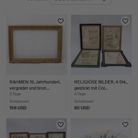
Auktionen
RAHMEN 19. Jahrhundert,
RELIGIÖSE BILDER, 4 Stk.,
vergoldet und bron…
gestickt mit Col…
3 Tage
4 Tage
Schätzwert
Schätzwert
158 USD
85 USD