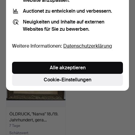
Website anzupassen.
Auctionet zu entwickeln und verbessern.
RELIGIÖSE BILDER,
GÖSTA BACKLUND.
gestickt mit Collage.
Collage/Gemälde, Nach
Neuigkeiten und Inhalte auf externen
Skiz…
5 Tage
6 Tage
Websites für Sie zu bewerben.
Schätzwert
Schätzwert
85 USD
106 USD
Weitere Informationen:
Datenschutzerklärung
Alle akzeptieren
Cookie-Einstellungen
ÖLDRUCK, "Narva" 18./19.
Jahrhundert, gera…
7 Tage
Schätzwert