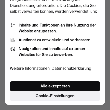
Dienstleistung erforderlich. Die Cookies, die Sie
selbst verwalten können, werden verwendet, um:
Inhalte und Funktionen an Ihre Nutzung der
Website anzupassen.
Auctionet zu entwickeln und verbessern.
RELIEF, bemalter Gips, 20.
SCHULWANDBILDER, 3
Neuigkeiten und Inhalte auf externen
Jahrhundert.
Stk., Tschechoslowakei.
Websites für Sie zu bewerben.
2 Tage
3 Tage
1 Gebot
Schätzwert
32 USD
106 USD
Weitere Informationen:
Datenschutzerklärung
Suche speichern
Alle akzeptieren
Sie können auch in
Beendete Auktionen aus unserem
Archiv
suchen.
Cookie-Einstellungen