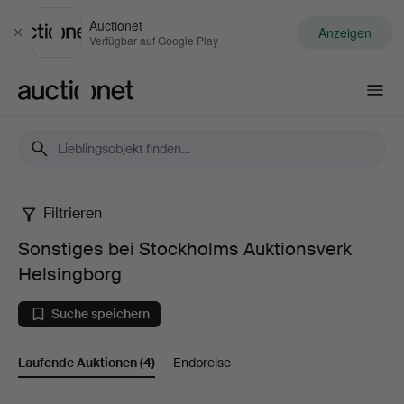
Auctionet
Anzeigen
Schließen
Verfügbar auf Google Play
Auctionet.com
Filtrieren
Sonstiges
Sonstiges bei Stockholms Auktionsverk
bei
Helsingborg
Stockholms
Suche speichern
Auktionsverk
Laufende Auktionen
(4)
Endpreise
Helsingborg