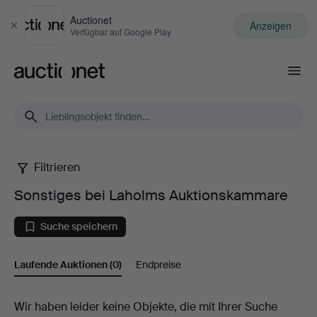
Auctionet
Anzeigen
Schließen
Verfügbar auf Google Play
Auctionet.com
Filtrieren
Sonstiges
Sonstiges bei Laholms Auktionskammare
bei
Suche speichern
Laholms
Laufende Auktionen
(0)
Endpreise
Auktionskammare
Laufende
Wir haben leider keine Objekte, die mit Ihrer Suche