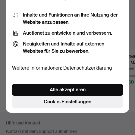
Inhalte und Funktionen an Ihre Nutzung der
Website anzupassen.
Auctionet zu entwickeln und verbessern.
Neuigkeiten und Inhalte auf externen
Websites für Sie zu bewerben.
JOHAN EMANUEL
HANNE BØG
GIPSME
ROMARE. STICKEREI,
ANDERSEN. Batik auf
BELLMA
Weitere Informationen:
Datenschutzerklärung
Seemannsa…
Baumwolle.
To…
Beendet 21. Jun 2026
Beendet 10. Jun 2026
Beendet 
39 Gebote
Schätzwert
10 Gebo
1.314 USD
53 USD
74 USD
Alle akzeptieren
Cookie-Einstellungen
Fußzeilen-
Hilfe und Kontakt
Navigation
Kontakt mit dem Support aufnehmen