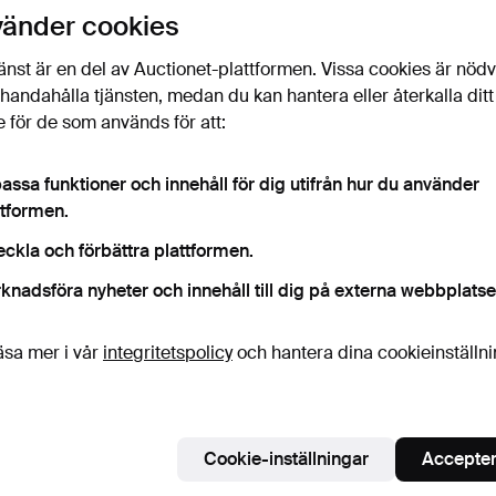
uktioner
vänder cookies
licka
“Bevaka sökning”
ovan så får du ett mail så
ort det kommer in.
änst är en del av Auctionet-plattformen. Vissa cookies är nöd
illhandahålla tjänsten, medan du kan hantera eller återkalla ditt
 för de som används för att:
 som matchar din sökning
assa funktioner och innehåll för dig utifrån hur du använder
ttformen.
eckla och förbättra plattformen.
knadsföra nyheter och innehåll till dig på externa webbplatse
äsa mer i vår
integritetspolicy
och hantera dina cookieinställn
Cookie-inställningar
Accepter
 "Taxen",
TELLURIUM 1800-tal.
LANTERNA kop