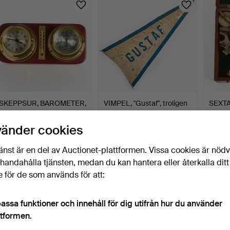
SKEPPSUR, BAROMETER,
VIMPEL, "Gustaf", troligen
SEXTAN
TERMOMETER,
tidigt 1900-tal…
mahog
monterade…
22 dagar
22 dagar
22 dag
vänder cookies
3 bud
9 bud
7 bud
43 USD
69 USD
128 U
änst är en del av Auctionet-plattformen. Vissa cookies är nöd
illhandahålla tjänsten, medan du kan hantera eller återkalla ditt
 för de som används för att:
assa funktioner och innehåll för dig utifrån hur du använder
ttformen.