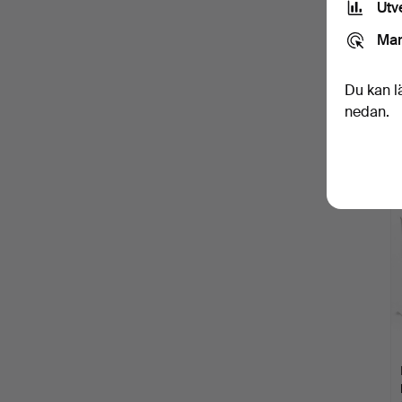
Utv
Mar
Du kan l
nedan.