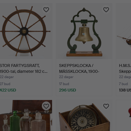
STOR FARTYGSRATT,
SKEPPSKLOCKA /
H.M.S
1900-tal, diameter 182 c…
MÄSSKLOCKA, 1900-
Skepps
talets för…
5…
22 dagar
22 dagar
22 dag
27 bud
17 bud
7 bud
422 USD
296 USD
138 U