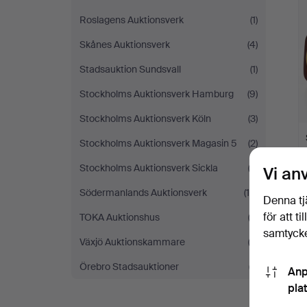
Roslagens Auktionsverk
(1)
Skånes Auktionsverk
(4)
Stadsauktion Sundsvall
(1)
Stockholms Auktionsverk Hamburg
(9)
Stockholms Auktionsverk Köln
(3)
Stockholms Auktionsverk Magasin 5
(2)
Stockholms Auktionsverk Sickla
(2)
Vi an
Södermanlands Auktionsverk
(10)
Denna tj
för att t
TOKA Auktionshus
(2)
samtycke
Växjö Auktionskammare
(3)
Örebro Stadsauktioner
(7)
Anp
pla