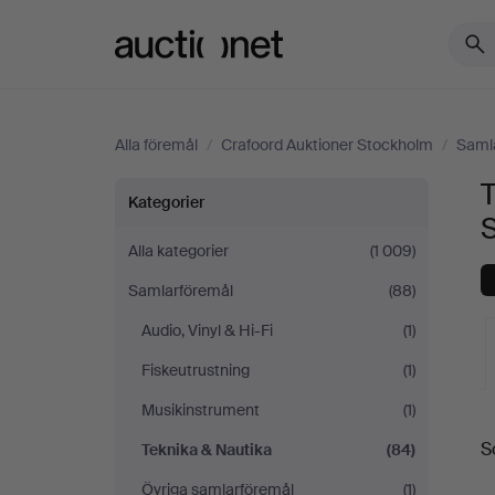
Auctionet.com
Alla föremål
/
Crafoord Auktioner Stockholm
/
Saml
T
Teknika
Kategorier
&
Alla kategorier
(1 009)
Samlarföremål
(88)
Nautika
Audio, Vinyl & Hi-Fi
(1)
på
Fiskeutrustning
(1)
Crafoord
Musikinstrument
(1)
S
Teknika & Nautika
(84)
Auktioner
a
Övriga samlarföremål
(1)