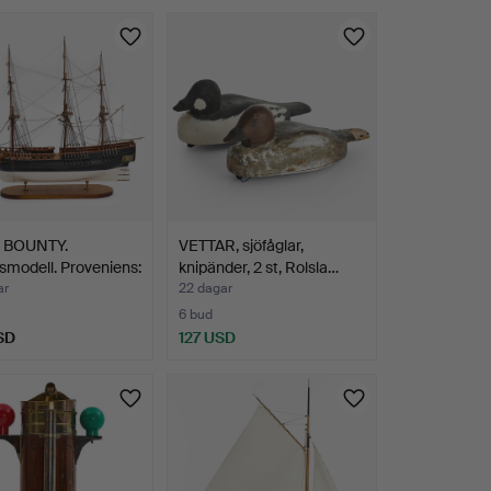
. BOUNTY.
VETTAR, sjöfåglar,
modell. Proveniens:
knipänder, 2 st, Rolsla…
ar
22 dagar
6 bud
SD
127 USD