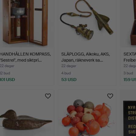
HANDHÅLLEN KOMPASS,
SLÄPLOGG, Aikoku, AKS,
SEXTAN
"Sestrel", med siktpri…
Japan, räkneverk sa…
Freibe
22 dagar
22 dagar
22 dag
12 bud
4 bud
3 bud
101 USD
53 USD
159 U