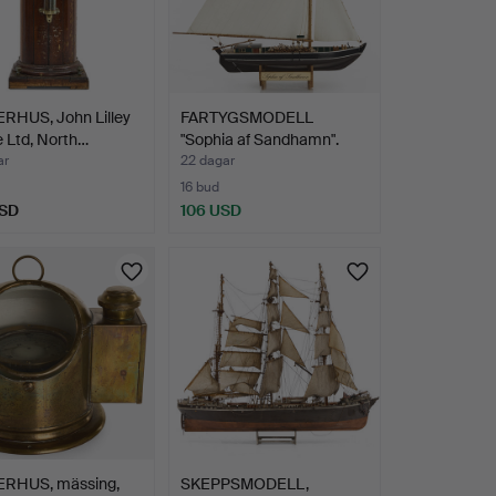
RHUS, John Lilley
FARTYGSMODELL
ie Ltd, North…
"Sophia af Sandhamn".
1900-t…
ar
22 dagar
16 bud
USD
106 USD
RHUS, mässing,
SKEPPSMODELL,