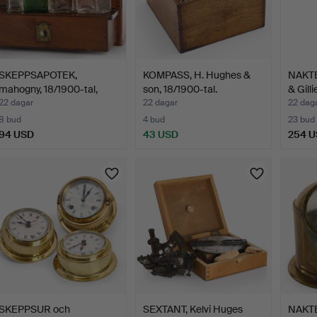
SKEPPSAPOTEK,
KOMPASS, H. Hughes &
NAKTE
mahogny, 18/1900-tal,
son, 18/1900-tal.
& Gill
sannol…
22 dagar
22 dagar
22 dag
8 bud
4 bud
23 bud
94 USD
43 USD
254 
SKEPPSUR och
SEXTANT, Kelvi Huges
NAKTE