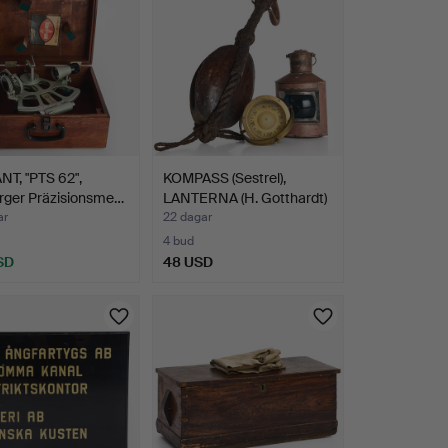
T, "PTS 62",
KOMPASS (Sestrel),
rger Präzisionsme…
LANTERNA (H. Gotthardt)
…
ar
22 dagar
4 bud
SD
48 USD