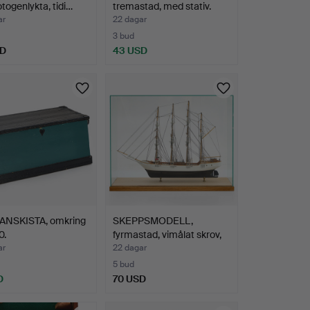
togenlykta, tidi…
tremastad, med stativ.
ar
22 dagar
3 bud
SD
43 USD
NSKISTA, omkring
SKEPPSMODELL,
0.
fyrmastad, vimålat skrov,
me…
ar
22 dagar
5 bud
D
70 USD