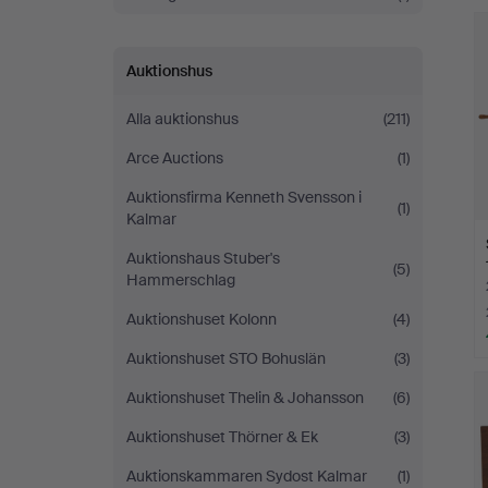
Stockholm
Auktionshus
Alla auktionshus
(211)
Arce Auctions
(1)
Auktionsfirma Kenneth Svensson i
(1)
Kalmar
Auktionshaus Stuber's
(5)
Hammerschlag
Auktionshuset Kolonn
(4)
Auktionshuset STO Bohuslän
(3)
Auktionshuset Thelin & Johansson
(6)
Auktionshuset Thörner & Ek
(3)
Auktionskammaren Sydost Kalmar
(1)