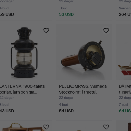
t…
22 dagar
22 dagar
22 dag
4 bud
1 bud
Värderi
59 USD
53 USD
264 
LANTERNA, 1900-talets
PEJLKOMPASS, "Asmega
BÅTMO
början, järn och gla…
Stockholm", i träetui.
tillsk
22 dagar
22 dagar
22 dag
3 bud
4 bud
7 bud
43 USD
54 USD
64 U