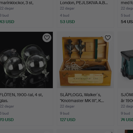
marinklockor, 3 st,
London, PEJLSKIVA A.B…
med fo
mässing, …
22 dagar
22 dagar
22 dag
3 bud
4 bud
5 bud
43 USD
53 USD
54 U
FLÖTEN, 1900-tal, 4 st,
SLÄPLOGG, Walker´s,
SJÖMA
glas.
"Knotmaster MK III", K…
år 190
22 dagar
22 dagar
22 dag
6 bud
9 bud
9 bud
70 USD
127 USD
74 US