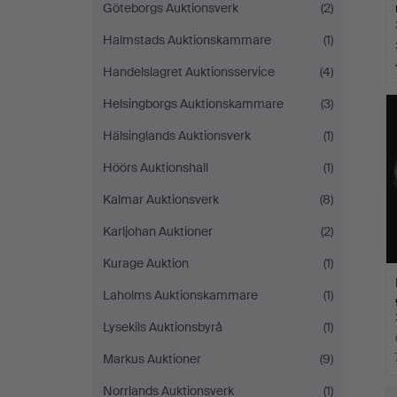
Göteborgs Auktionsverk
(2)
Halmstads Auktionskammare
(1)
Handelslagret Auktionsservice
(4)
Helsingborgs Auktionskammare
(3)
Hälsinglands Auktionsverk
(1)
Höörs Auktionshall
(1)
Kalmar Auktionsverk
(8)
Karljohan Auktioner
(2)
Kurage Auktion
(1)
Laholms Auktionskammare
(1)
Lysekils Auktionsbyrå
(1)
Markus Auktioner
(9)
Norrlands Auktionsverk
(1)