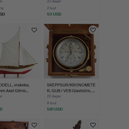
ar
22 dagar
ng
2 bud
USD
53 USD
DELL, vrakeka,
SKEPPSUR/KRONOMETE
riven Axel Glimb…
R, GUB / VEB Glashütte, …
ar
22 dagar
8 bud
SD
581 USD