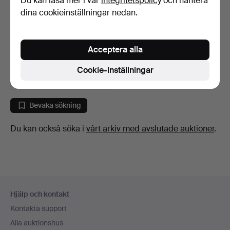
Du kan läsa mer i vår
integritetspolicy
och hantera
dina cookieinställningar nedan.
FOTOGENKÖK, Radius, mo
10, Sverige, 1900-t…
Acceptera alla
5 dagar
Värdering
Cookie-inställningar
127 USD
Bevaka sökning
Du kan också söka i
vårt arkiv med avslutade auktioner
.
Sidfotsnavigation
Hjälp och kontakt
Kontakta support
Alla auktionshus