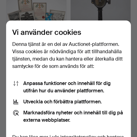
Vi använder cookies
Denna tjänst är en del av Auctionet-plattformen.
Vissa cookies är nödvändiga för att tillhandahålla
DOKUMENT och
MASKINTELEGRAF,
tjänsten, medan du kan hantera eller återkalla ditt
FOTOGRAFIER, HMS
SVENBORG SKIBS
samtycke för de som används för att:
Älvsnabben.
VAERFT DANM…
4 dagar
5 dagar
Värdering
1 bud
317 USD
53 USD
Anpassa funktioner och innehåll för dig
utifrån hur du använder plattformen.
Utveckla och förbättra plattformen.
Marknadsföra nyheter och innehåll till dig på
externa webbplatser.