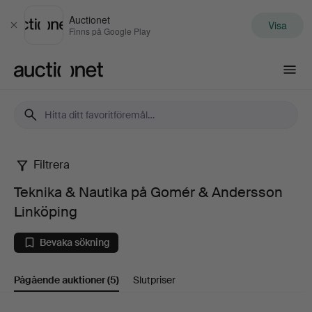
Auctionet
Visa
Stäng
Finns på Google Play
Auctionet.com
Filtrera
Teknika
Teknika & Nautika på Gomér & Andersson
&
Linköping
Nautika
Bevaka sökning
på
Pågående auktioner
(5)
Slutpriser
Gomér