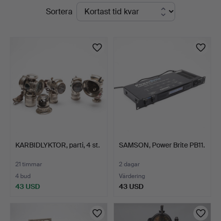
Pågående
Sortera
&
auktioner
Andersson
Linköping
KARBIDLYKTOR, parti, 4 st.
SAMSON, Power Brite PB11.
21 timmar
2 dagar
4 bud
Värdering
43 USD
43 USD