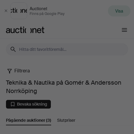
Auctionet
Visa
Stäng
Finns på Google Play
Auctionet.com
Filtrera
Teknika
Teknika & Nautika på Gomér & Andersson
&
Norrköping
Nautika
Bevaka sökning
på
Pågående auktioner
(3)
Slutpriser
Gomér