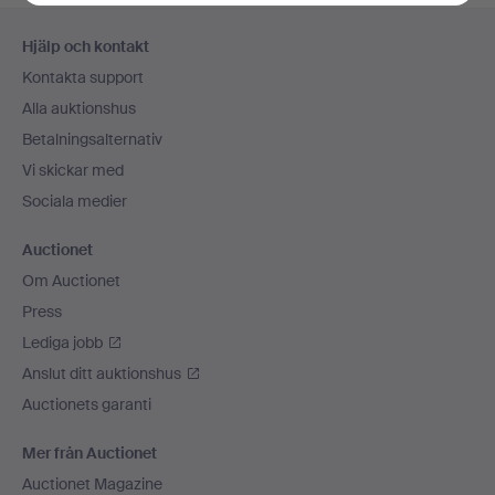
Sidfotsnavigation
Hjälp och kontakt
Kontakta support
Alla auktionshus
Betalningsalternativ
Vi skickar med
Sociala medier
Auctionet
Om Auctionet
Press
Lediga jobb
Anslut ditt auktionshus
Auctionets garanti
Mer från Auctionet
Auctionet Magazine