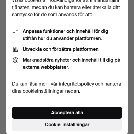
Vissa cookies är nödvändiga för att tillhandahålla
tjänsten, medan du kan hantera eller återkalla ditt
samtycke för de som används för att:
Anpassa funktioner och innehåll för dig
utifrån hur du använder plattformen.
Utveckla och förbättra plattformen.
FARTYGSBELYSNING,
Marknadsföra nyheter och innehåll till dig på
strålkastare, mässing/ko…
5 dagar
externa webbplatser.
5 bud
211 USD
Du kan läsa mer i vår
integritetspolicy
och hantera
dina cookieinställningar nedan.
Bevaka sökning
Du kan också söka i
vårt arkiv med avslutade auktioner
.
Acceptera alla
Cookie-inställningar