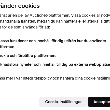
uktioner
vänder cookies
licka
“Bevaka sökning”
ovan så får du ett mail så
ort det kommer in.
änst är en del av Auctionet-plattformen. Vissa cookies är nöd
illhandahålla tjänsten, medan du kan hantera eller återkalla ditt
 för de som används för att:
 som matchar din sökning
assa funktioner och innehåll för dig utifrån hur du använder
ttformen.
eckla och förbättra plattformen.
knadsföra nyheter och innehåll till dig på externa webbplatse
äsa mer i vår
integritetspolicy
och hantera dina cookieinställn
Cookie-inställningar
Accepter
SE - TVÅ
EN LANTMÄTARNIVÅ AV
ETT LANDMÄT