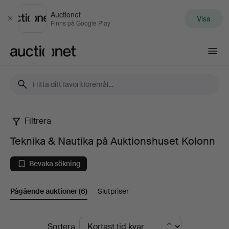
Auctionet
Visa
Stäng
Finns på Google Play
Auctionet.com
Filtrera
Teknika
Teknika & Nautika på Auktionshuset Kolonn
&
Bevaka sökning
Nautika
Pågående auktioner
(6)
Slutpriser
på
Auktionshuset
Pågående
Sortera