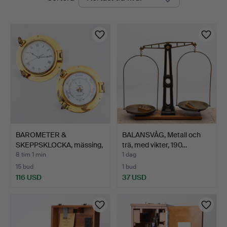
auktioner
Kolonn
BAROMETER &
BALANSVÅG, Metall och
SKEPPSKLOCKA, mässing,
trä, med vikter, 190…
Pilot M…
8 tim 1 min
1 dag
15 bud
1 bud
116 USD
37 USD