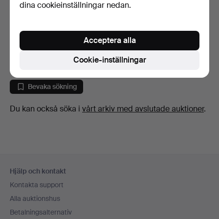
dina cookieinställningar nedan.
LANTERNOR, ett par, glas,
KLARSIKTSRUTA, nautisk,
metall, 1900-tal.
1900-talets mitt.
Acceptera alla
7 dagar
8 dagar
Värdering
Värdering
Cookie-inställningar
106 USD
106 USD
Bevaka sökning
Du kan också söka i
vårt arkiv med avslutade auktioner
.
Sidfotsnavigation
Hjälp och kontakt
Kontakta support
Alla auktionshus
Betalningsalternativ