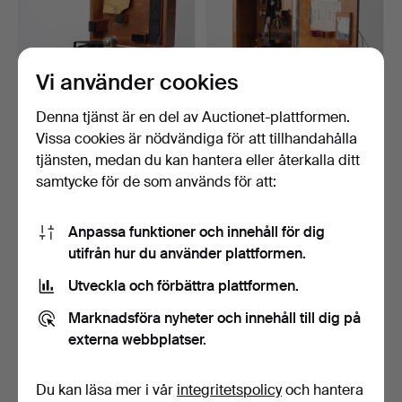
Vi använder cookies
Denna tjänst är en del av Auctionet-plattformen.
Vissa cookies är nödvändiga för att tillhandahålla
SEXTANT, med låda, Ansco,
MIKROSKOP med tillbehör,
Binghamton, N.Y.…
Ernst Leitz, Tysk…
tjänsten, medan du kan hantera eller återkalla ditt
6 dagar
6 dagar
samtycke för de som används för att:
2 bud
14 bud
64 USD
106 USD
Anpassa funktioner och innehåll för dig
utifrån hur du använder plattformen.
Utveckla och förbättra plattformen.
Marknadsföra nyheter och innehåll till dig på
externa webbplatser.
Du kan läsa mer i vår
integritetspolicy
och hantera