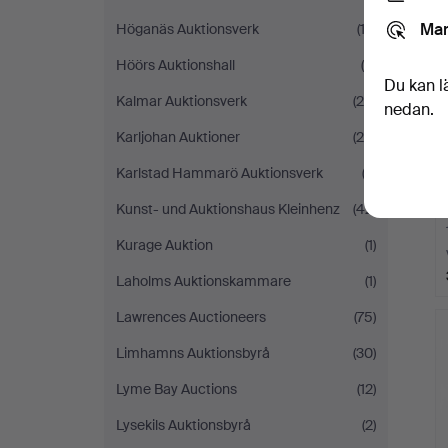
Mar
Höganäs Auktionsverk
(13)
Höörs Auktionshall
(5)
Du kan l
Kalmar Auktionsverk
(28)
nedan.
Karljohan Auktioner
(28)
Karlstad Hammarö Auktionsverk
(2)
Kunst- und Auktionshaus Kleinhenz
(42)
Kurage Auktion
(1)
Laholms Auktionskammare
(1)
Lawrences Auctioneers
(75)
Limhamns Auktionsbyrå
(30)
Lyme Bay Auctions
(12)
Lysekils Auktionsbyrå
(2)