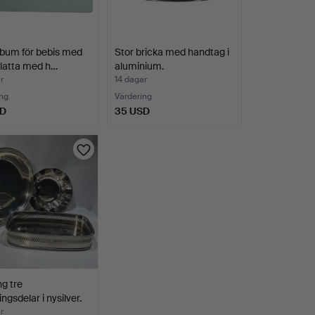
bum för bebis med
Stor bricka med handtag i
platta med h…
aluminium.
r
14 dagar
ng
Värdering
SD
35 USD
g tre
ngsdelar i nysilver.
r