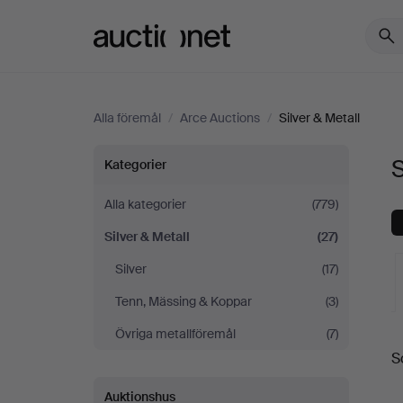
Auctionet.com
Alla föremål
/
Arce Auctions
/
Silver & Metall
Silver
S
Kategorier
&
Alla kategorier
(779)
Silver & Metall
(27)
Metall
Silver
(17)
på
Tenn, Mässing & Koppar
(3)
Arce
Övriga metallföremål
(7)
S
a
Auctions
Auktionshus