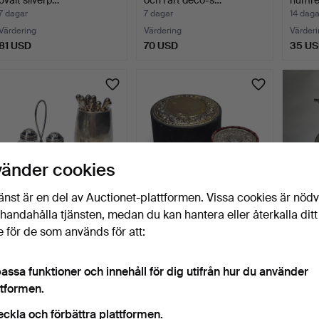
7 dagar
7 dagar
14 daga
Värdering
Värdering
Värderi
81 USD
70 USD
35 U
vänder cookies
änst är en del av Auctionet-plattformen. Vissa cookies är nöd
illhandahålla tjänsten, medan du kan hantera eller återkalla ditt
Salt- och pepparkar samt
2 askar med lock i
Kanna
 för de som används för att:
behållare med 12 …
martelé-silver samt grö…
dekor i
14 dagar
14 dagar
14 daga
Värdering
Värdering
Värderi
assa funktioner och innehåll för dig utifrån hur du använder
35 USD
35 USD
35 U
ttformen.
eckla och förbättra plattformen.