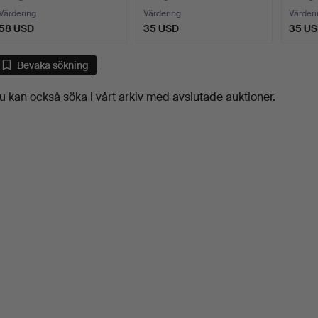
Värdering
Värdering
Värderi
58 USD
35 USD
35 U
Bevaka sökning
u kan också söka i
vårt arkiv med avslutade auktioner
.