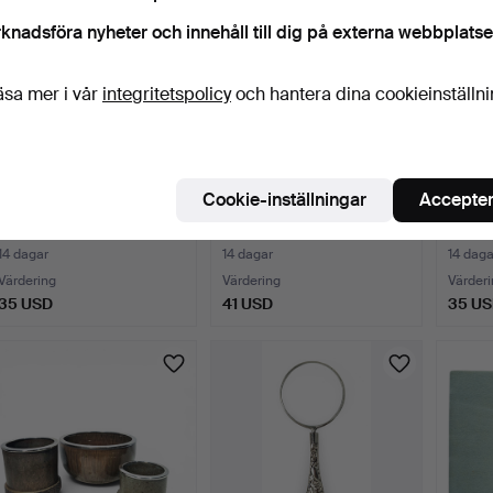
knadsföra nyheter och innehåll till dig på externa webbplatse
äsa mer i vår
integritetspolicy
och hantera dina cookieinställn
Cookie-inställningar
Accepter
Kaffepanna i ciselerad
Liten kanna i nysilver med
Stor k
metall med blomster…
tassfötter.
dekore
14 dagar
14 dagar
14 daga
Värdering
Värdering
Värderi
35 USD
41 USD
35 U