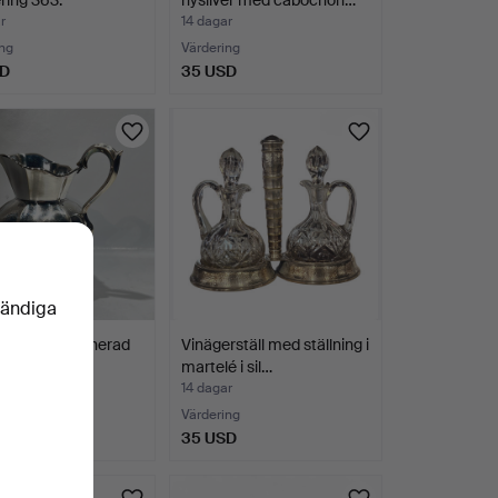
r
14 dagar
ng
Värdering
SD
35 USD
vändiga
 med godronnerad
Vinägerställ med ställning i
 nysilver.
martelé i sil…
r
14 dagar
ng
Värdering
SD
35 USD