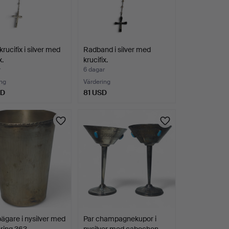
krucifix i silver med
Radband i silver med
x.
krucifix.
r
6 dagar
ng
Värdering
SD
81 USD
bägare i nysilver med
Par champagnekupor i
ring 363.
nysilver med cabochon…