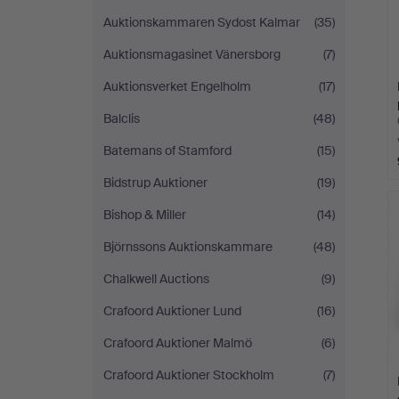
Auktionskammaren Sydost Kalmar
(35)
Auktionsmagasinet Vänersborg
(7)
Auktionsverket Engelholm
(17)
Balclis
(48)
Batemans of Stamford
(15)
Bidstrup Auktioner
(19)
Bishop & Miller
(14)
Björnssons Auktionskammare
(48)
Chalkwell Auctions
(9)
Crafoord Auktioner Lund
(16)
Crafoord Auktioner Malmö
(6)
Crafoord Auktioner Stockholm
(7)