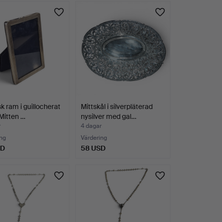
k ram i guillocherat
Mittskål i silverpläterad
 Mitten …
nysilver med gal…
r
4 dagar
ng
Värdering
SD
58 USD