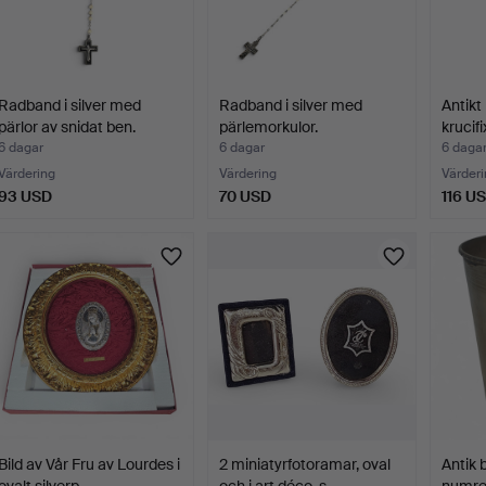
Radband i silver med
Radband i silver med
Antikt 
pärlor av snidat ben.
pärlemorkulor.
krucifi
6 dagar
6 dagar
6 daga
Värdering
Värdering
Värderi
93 USD
70 USD
116 U
Bild av Vår Fru av Lourdes i
2 miniatyrfotoramar, oval
Antik 
ovalt silverp…
och i art déco-s…
numre