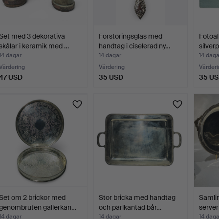
Set med 3 dekorativa
Förstoringsglas med
Fotoal
skålar i keramik med …
handtag i ciselerad ny…
silver
14 dagar
14 dagar
14 daga
Värdering
Värdering
Värderi
47 USD
35 USD
35 U
Set om 2 brickor med
Stor bricka med handtag
Samlin
genombruten gallerkan…
och pärlkantad bår…
serveri
14 dagar
14 dagar
14 daga