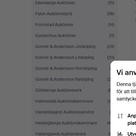
Ekenbergs Auktioner
(15)
Falun Auktionsbyrå
(36)
Formstad Auktioner
(14)
Garpenhus Auktioner
(11)
Gomér & Andersson Jönköping
(24)
Gomér & Andersson Linköping
(20)
Gomér & Andersson Norrköping
(9)
Vi an
Gomér & Andersson Nyköping
(23)
Denna tj
Göteborgs Auktionsverk
(81)
för att t
samtycke
Halmstads Auktionskammare
(37)
Handelslagret Auktionsservice
(4)
Anp
pla
Helsingborgs Auktionskammare
(43)
Utv
Hälsinglands Auktionsverk
(12)