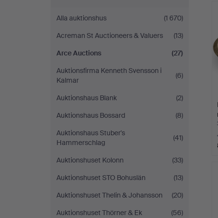
Alla auktionshus
(1 670)
Acreman St Auctioneers & Valuers
(13)
Arce Auctions
(27)
Auktionsfirma Kenneth Svensson i
(6)
Kalmar
Auktionshaus Blank
(2)
Auktionshaus Bossard
(8)
Auktionshaus Stuber's
(41)
Hammerschlag
Auktionshuset Kolonn
(33)
Auktionshuset STO Bohuslän
(13)
Auktionshuset Thelin & Johansson
(20)
Auktionshuset Thörner & Ek
(56)