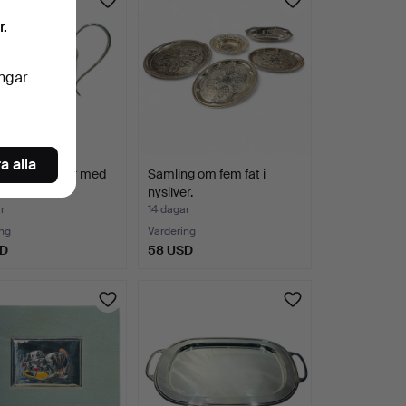
r.
ingar
a alla
anna i nysilver med
Samling om fem fat i
rad kant.
nysilver.
r
14 dagar
ng
Värdering
SD
58 USD