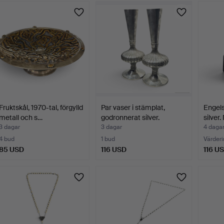
Fruktskål, 1970-tal, förgylld
Par vaser i stämplat,
Engels
metall och s…
godronnerat silver.
silver.
3 dagar
3 dagar
4 daga
4 bud
1 bud
Värderi
85 USD
116 USD
116 U