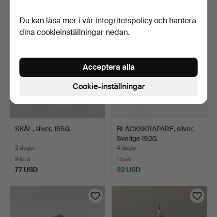
106 USD
64 USD
Du kan läsa mer i vår
integritetspolicy
och hantera
dina cookieinställningar nedan.
Acceptera alla
Cookie-inställningar
SKÅL, silver, 1950.
BLÄCKSKRAPARE, silver,
Sverige 1920.
2 dagar
4 dagar
9 bud
1 bud
77 USD
32 USD