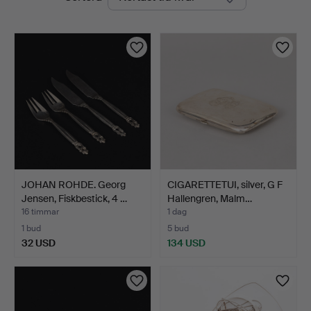
auktioner
Auktioner
JOHAN ROHDE. Georg
CIGARETTETUI, silver, G F
Jensen, Fiskbestick, 4 …
Hallengren, Malm…
16 timmar
1 dag
1 bud
5 bud
32 USD
134 USD