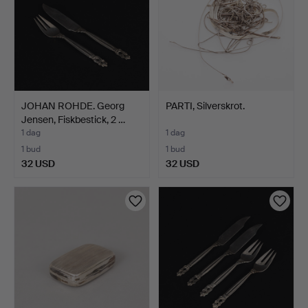
JOHAN ROHDE. Georg
PARTI, Silverskrot.
Jensen, Fiskbestick, 2 …
1 dag
1 dag
1 bud
1 bud
32 USD
32 USD