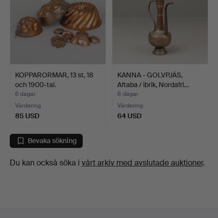
KOPPARORMAR, 13 st, 18
KANNA - GOLVPJÄS,
och 1900-tal.
Aftaba / ibrik, Nordafri…
6 dagar
8 dagar
Värdering
Värdering
85 USD
64 USD
Bevaka sökning
Du kan också söka i
vårt arkiv med avslutade auktioner
.
Sidfotsnavigation