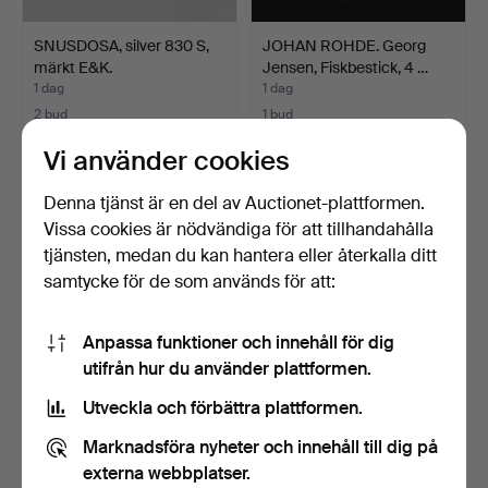
SNUSDOSA, silver 830 S,
JOHAN ROHDE. Georg
märkt E&K.
Jensen, Fiskbestick, 4 …
1 dag
1 dag
2 bud
1 bud
37 USD
32 USD
Vi använder cookies
Denna tjänst är en del av Auctionet-plattformen.
Vissa cookies är nödvändiga för att tillhandahålla
tjänsten, medan du kan hantera eller återkalla ditt
samtycke för de som används för att:
Anpassa funktioner och innehåll för dig
utifrån hur du använder plattformen.
Utveckla och förbättra plattformen.
WWII Allied Coin Set. Silver,
VÄGGRELIEF, plåt, Stora
Limited Edit…
Riksvapnet.
Marknadsföra nyheter och innehåll till dig på
1 dag
1 dag
externa webbplatser.
2 bud
Värdering