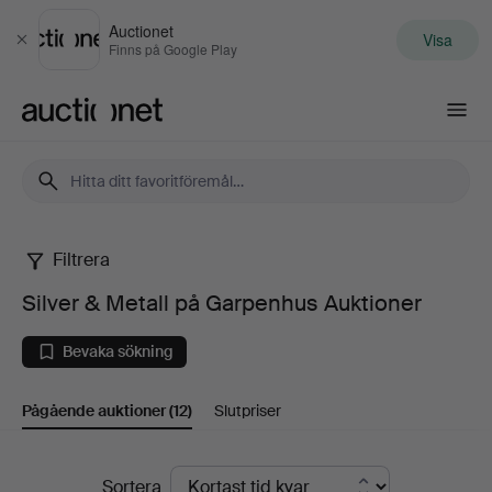
Auctionet
Visa
Stäng
Finns på Google Play
Auctionet.com
Filtrera
Silver
Silver & Metall på Garpenhus Auktioner
&
Bevaka sökning
Metall
Pågående auktioner
(12)
Slutpriser
på
Garpenhus
Pågående
Sortera