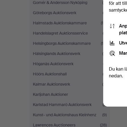
Gomér & Andersson Nyköping
(6)
för att t
samtycke
Göteborgs Auktionsverk
(2)
Halmstads Auktionskammare
(10)
Anp
pla
Handelslagret Auktionsservice
(3)
Utv
Helsingborgs Auktionskammare
(10)
Mar
Hälsinglands Auktionsverk
(4)
Höganäs Auktionsverk
(7)
Du kan l
Höörs Auktionshall
(2)
nedan.
Kalmar Auktionsverk
(9)
Karljohan Auktioner
(1)
Karlstad Hammarö Auktionsverk
(2)
Kunst- und Auktionshaus Kleinhenz
(9)
Lawrences Auctioneers
(28)