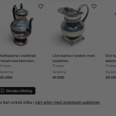
Kaffepanna i ciselerad
Liten kanna i nysilver med
Stor k
metall med blomster…
tassfötter.
dekore
13 dagar
13 dagar
13 daga
Värdering
Värdering
Värderi
35 USD
41 USD
35 U
Bevaka sökning
u kan också söka i
vårt arkiv med avslutade auktioner
.