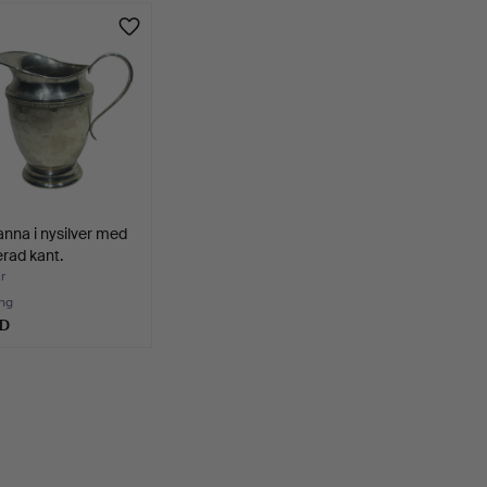
anna i nysilver med
rad kant.
r
ng
SD