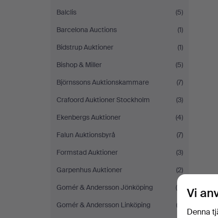
Balclis
(5)
Barcelona Auctions
(1)
Bidstrup Auktioner
(1)
Bishop & Miller
(5)
Björnssons Auktionskammare
(7)
Crafoord Auktioner Stockholm
(3)
Ekenbergs Auktioner
(4)
Falun Auktionsbyrå
(7)
Formstad Auktioner
(3)
Garpenhus Auktioner
(2)
Gomér & Andersson Jönköping
(9)
Vi an
Gomér & Andersson Linköping
(3)
Denna tj