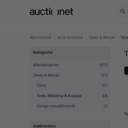
Auctionet.com
Alla föremål
/
Arce Auctions
/
Silver & Metall
/
Ten
Tenn,
Kategorier
Mässing
Alla kategorier
(817)
Silver & Metall
(27)
&
Silver
(17)
Koppar
Tenn, Mässing & Koppar
(3)
på
Övriga metallföremål
(7)
S
a
Arce
Auktionshus