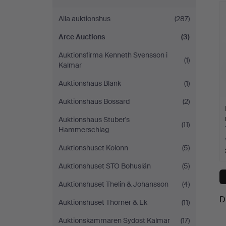
Auctions
Alla auktionshus
(287)
Arce Auctions
(3)
Auktionsfirma Kenneth Svensson i
(1)
Kalmar
Auktionshaus Blank
(1)
Auktionshaus Bossard
(2)
Auktionshaus Stuber's
(11)
Hammerschlag
Auktionshuset Kolonn
(5)
Auktionshuset STO Bohuslän
(5)
Auktionshuset Thelin & Johansson
(4)
D
Auktionshuset Thörner & Ek
(11)
Auktionskammaren Sydost Kalmar
(17)