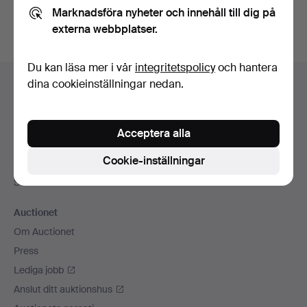
Marknadsföra nyheter och innehåll till dig på
externa webbplatser.
Du kan läsa mer i vår
integritetspolicy
och hantera
Sidfotsnavigation
dina cookieinställningar nedan.
Hjälp och kontakt
Kontakta support
Alla auktionshus
Acceptera alla
Betalningsalternativ
Cookie-inställningar
Vi skickar med
Sociala medier
Auctionet
Om Auctionet
Press
Lediga jobb
Anslut ditt auktionshus