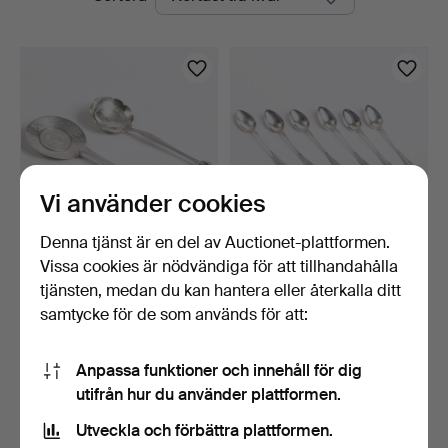
auktioner
Auktioner
Vi använder cookies
Denna tjänst är en del av Auctionet-plattformen.
Vissa cookies är nödvändiga för att tillhandahålla
Sked i sterlingsilver med
Silverskedar, sex st.
kungligt silverm…
Stämplade 830. Danma…
tjänsten, medan du kan hantera eller återkalla ditt
7 dagar
9 dagar
samtycke för de som används för att:
Värdering
Värdering
278 USD
139 USD
Anpassa funktioner och innehåll för dig
utifrån hur du använder plattformen.
Bevaka sökning
Utveckla och förbättra plattformen.
Du kan också söka i
vårt arkiv med avslutade auktioner
.