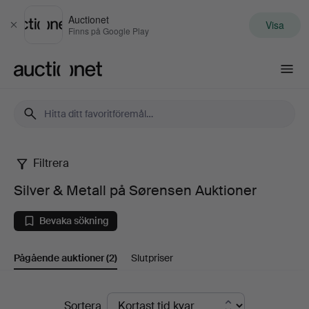
Auctionet
Visa
Stäng
Finns på Google Play
Auctionet.com
Filtrera
Silver
Silver & Metall på Sørensen Auktioner
&
Bevaka sökning
Metall
Pågående auktioner
(2)
Slutpriser
på
Sørensen
Pågående
Sortera