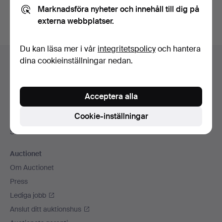
Marknadsföra nyheter och innehåll till dig på
externa webbplatser.
Du kan läsa mer i vår
integritetspolicy
och hantera
Sidfotsnavigation
dina cookieinställningar nedan.
Hjälp och kontakt
Kontakta support
Alla auktionshus
Acceptera alla
Betalningsalternativ
Cookie-inställningar
Vi skickar med
Sociala medier
Auctionet
Om Auctionet
Press
Lediga jobb
Anslut ditt auktionshus