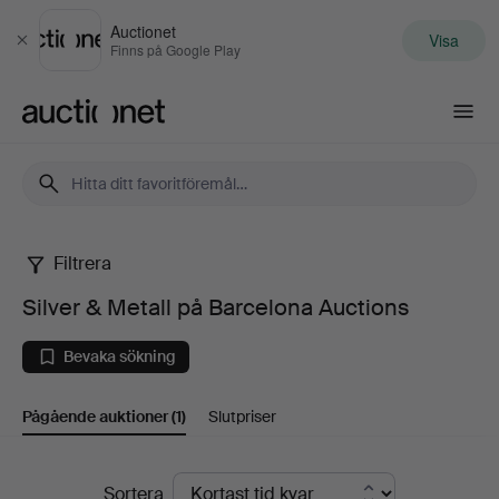
Auctionet
Visa
Stäng
Finns på Google Play
Auctionet.com
Filtrera
Silver
Silver & Metall på Barcelona Auctions
&
Bevaka sökning
Metall
Pågående auktioner
(1)
Slutpriser
på
Barcelona
Pågående
Sortera