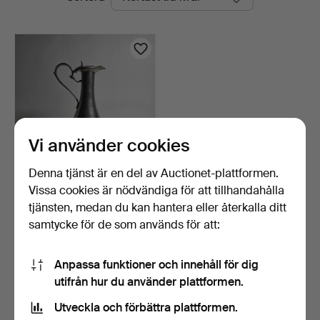
auktioner
Auctions
Vi använder cookies
Denna tjänst är en del av Auctionet-plattformen.
Vissa cookies är nödvändiga för att tillhandahålla
Karaff i glas och tenn.
tjänsten, medan du kan hantera eller återkalla ditt
7 dagar
samtycke för de som används för att:
Värdering
70 USD
Anpassa funktioner och innehåll för dig
utifrån hur du använder plattformen.
Bevaka sökning
Utveckla och förbättra plattformen.
Du kan också söka i
vårt arkiv med avslutade auktioner
.