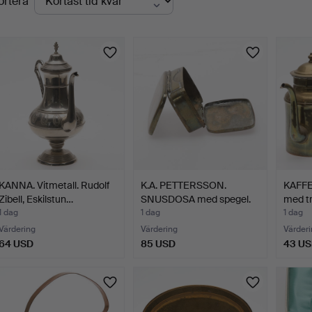
ortera
uktioner
KANNA. Vitmetall. Rudolf
K.A. PETTERSSON.
KAFFE
Zibell, Eskilstun…
SNUSDOSA med spegel.
med tr
Mäss…
1 dag
1 dag
1 dag
Värdering
Värdering
Värderi
64 USD
85 USD
43 U