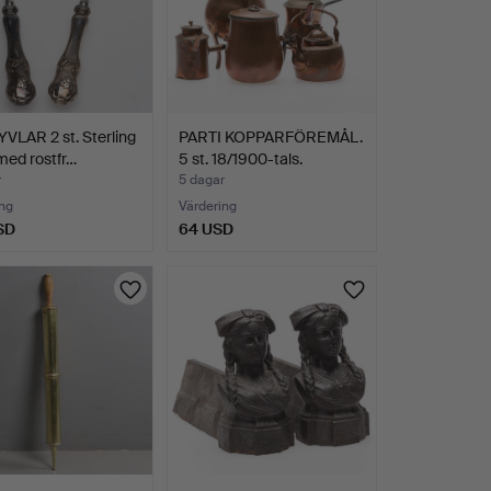
LAR 2 st. Sterling
PARTI KOPPARFÖREMÅL.
 med rostfr…
5 st. 18/1900-tals.
r
5 dagar
ng
Värdering
SD
64 USD