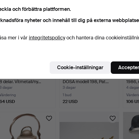
eckla och förbättra plattformen.
knadsföra nyheter och innehåll till dig på externa webbplatse
äsa mer i vår
integritetspolicy
och hantera dina cookieinställn
Cookie-inställningar
Accepter
PARTI METALLFÖREMÅL.
JACOB ÄNGMAN för GAB,
ÅRSMO
8 delar. Vitmetall/ny…
DOSA modell 198, Pat…
1986,
3 dagar
3 dagar
4 daga
Värdering
1 bud
Värderi
64 USD
22 USD
106 U