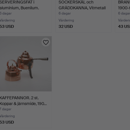
SERVERINGSFAT i
SOCKERSKÅL och
BRAND
aluminium, Buenilum.
GRÄDDKANNA, Vitmetall
1900-t
med r…
6 dagar
6 dagar
6 daga
Värdering
Värdering
Värderi
53 USD
32 USD
43 U
KAFFEPANNOR. 2 st.
Koppar & järnsmide, 190…
7 dagar
Värdering
53 USD