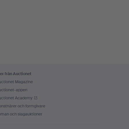
er från Auctionet
uctionet Magazine
uctionet-appen
uctionet Academy
onstnärer och formgivare
eman och slagauktioner