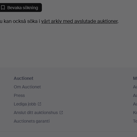
Bevaka sökning
u kan också söka i
vårt arkiv med avslutade auktioner
.
Auctionet
M
Om Auctionet
A
Press
A
Lediga jobb
A
Anslut ditt auktionshus
K
Auctionets garanti
T