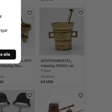
r.
ingar
a alla
RTLAR, 10 st, 1977-
APOTEKSMORTEL,
 mässing, Sku…
mässing, 17/1800-tal.
r
5 dagar
ng
Värdering
SD
64 USD