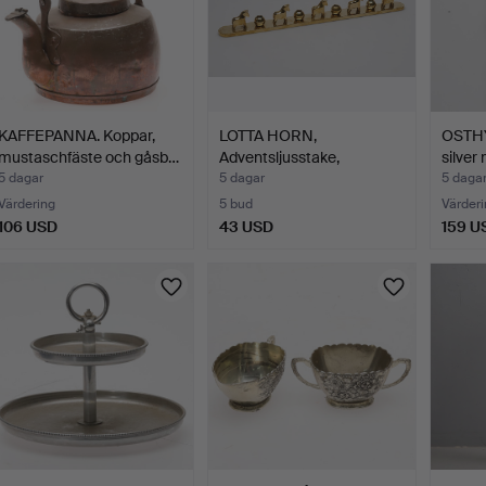
KAFFEPANNA. Koppar,
LOTTA HORN,
OSTHYV
mustaschfäste och gåsb…
Adventsljusstake,
silver
"Nocturnus" …
5 dagar
5 dagar
5 daga
Värdering
5 bud
Värderi
106 USD
43 USD
159 U