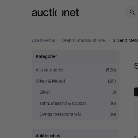
Auctionet.com
Alla föremål
/
Örebro Stadsauktioner
/
Silver & Meta
Silver
Kategorier
S
&
Alla kategorier
(528)
Silver & Metall
(29)
Metall
Silver
(3)
på
Tenn, Mässing & Koppar
(16)
Örebro
Övriga metallföremål
(10)
Stadsauktioner
Auktionshus