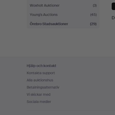
Woxholt Auktioner
(3)
Young's Auctions
(45)
D
Örebro Stadsauktioner
(29)
Sidfotsnavigation
Hjälp och kontakt
Kontakta support
Alla auktionshus
Betalningsalternativ
Vi skickar med
Sociala medier