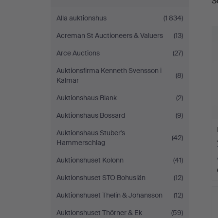
S
a
Alla auktionshus
(1 834)
Acreman St Auctioneers & Valuers
(13)
Arce Auctions
(27)
Auktionsfirma Kenneth Svensson i
(8)
Kalmar
Auktionshaus Blank
(2)
Auktionshaus Bossard
(9)
Auktionshaus Stuber's
(42)
Hammerschlag
Auktionshuset Kolonn
(41)
Auktionshuset STO Bohuslän
(12)
Auktionshuset Thelin & Johansson
(12)
Auktionshuset Thörner & Ek
(59)