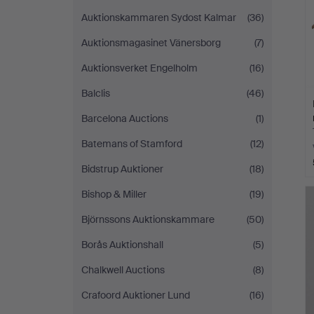
Auktionskammaren Sydost Kalmar
(36)
Auktionsmagasinet Vänersborg
(7)
Auktionsverket Engelholm
(16)
Balclis
(46)
Barcelona Auctions
(1)
Batemans of Stamford
(12)
Bidstrup Auktioner
(18)
Bishop & Miller
(19)
Björnssons Auktionskammare
(50)
Borås Auktionshall
(5)
Chalkwell Auctions
(8)
Crafoord Auktioner Lund
(16)