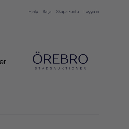
Hjälp
Sälja
Skapa konto
Logga in
er