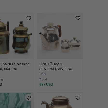
KANNOR. Mässing
ERIC LÖFMAN.
ä, 1900-tal.
SILVERSERVIS, 1980.
1 dag
ng
2 bud
SD
897 USD