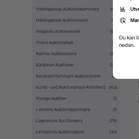
Utv
Helsingborgs Auktionskammare
(41)
Mar
Hälsinglands Auktionsverk
(11)
Höganäs Auktionsverk
(16)
Du kan l
Höörs Auktionshall
(9)
nedan.
Kalmar Auktionsverk
(33)
Karljohan Auktioner
(27)
Karlstad Hammarö Auktionsverk
(2)
Kunst- und Auktionshaus Kleinhenz
(40)
Kurage Auktion
(1)
Laholms Auktionskammare
(1)
Lawrences Auctioneers
(79)
Limhamns Auktionsbyrå
(30)