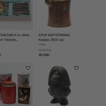
KEDAR 6 st. silver,
STOR KAFFEPANNA.
m "Slottsb…
Koppar, 1800-tal.
1 dag
Värdering
D
74 USD