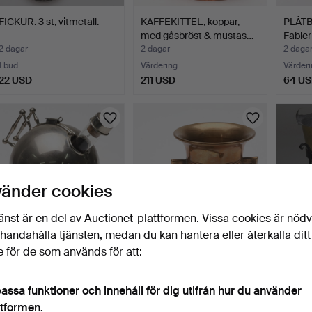
FICKUR. 3 st, vitmetall.
KAFFEKITTEL, koppar,
PLÅTBU
med gåsbröst & mustas…
Fabler
2 dagar
2 dagar
2 daga
1 bud
Värdering
Värderi
22 USD
211 USD
64 U
vänder cookies
änst är en del av Auctionet-plattformen. Vissa cookies är nöd
illhandahålla tjänsten, medan du kan hantera eller återkalla ditt
 för de som används för att:
KAFFEPUMPA,
MORTEL med STÖT.
MÄSS
vitmetall/glas, tidigt 1900-
Djupstämplad Malm.
KOPPA
ta…
benstä
2 dagar
2 dagar
2 daga
assa funktioner och innehåll för dig utifrån hur du använder
Värdering
Värdering
Värderi
ttformen.
64 USD
43 USD
64 U