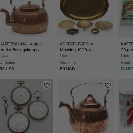
KAFFEKANNA. Koppar
ASKFAT / FAT. 9 st.
KAFFES
med mässingsknopp,
Mässing, 1900-tal.
99 gra
hjär…
1 dag
1 dag
1 dag
Värdering
Värdering
5 bud
53 USD
53 USD
74 US