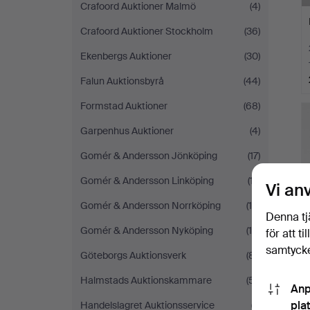
Crafoord Auktioner Malmö
(4)
Crafoord Auktioner Stockholm
(36)
Ekenbergs Auktioner
(30)
Falun Auktionsbyrå
(44)
Formstad Auktioner
(68)
Garpenhus Auktioner
(4)
Gomér & Andersson Jönköping
(17)
Gomér & Andersson Linköping
(17)
Vi an
Gomér & Andersson Norrköping
(10)
Denna tj
Gomér & Andersson Nyköping
(16)
för att t
samtycke
Göteborgs Auktionsverk
(81)
Halmstads Auktionskammare
(51)
Anp
pla
Handelslagret Auktionsservice
(7)