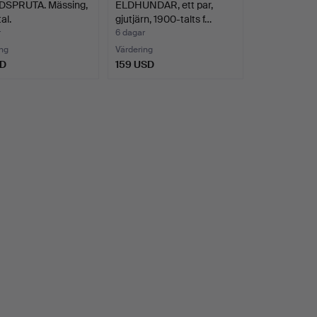
SPRUTA. Mässing,
ELDHUNDAR, ett par,
al.
gjutjärn, 1900-talts f…
r
6 dagar
ng
Värdering
SD
159 USD