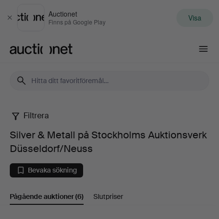
Auctionet
Visa
Stäng
Finns på Google Play
Auctionet.com
Filtrera
Silver
Silver & Metall på Stockholms Auktionsverk
&
Düsseldorf/Neuss
Metall
Bevaka sökning
på
Pågående auktioner
(6)
Slutpriser
Stockholms