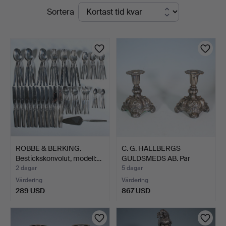
Pågående
Sortera
Auktionsverk
auktioner
Düsseldorf/Neuss
ROBBE & BERKING.
C. G. HALLBERGS
Bestickskonvolut, modell:…
GULDSMEDS AB. Par
ljusstak…
2 dagar
5 dagar
Värdering
Värdering
289 USD
867 USD