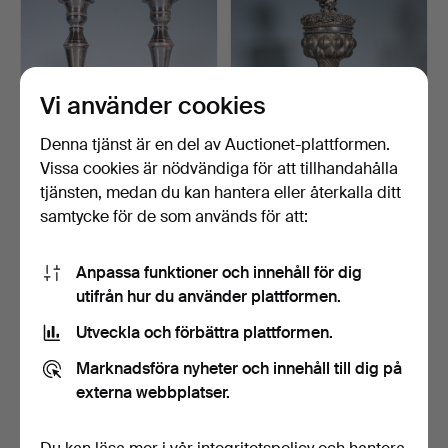
Vi använder cookies
Denna tjänst är en del av Auctionet-plattformen.
Vissa cookies är nödvändiga för att tillhandahålla
Par engelska ljusstakar,
LAZARUS POSEN WITWE.
tjänsten, medan du kan hantera eller återkalla ditt
försilvrade.
Storslagen historiser…
samtycke för de som används för att:
5 dagar
5 dagar
Värdering
1 bud
232 USD
58 USD
Anpassa funktioner och innehåll för dig
utifrån hur du använder plattformen.
Utveckla och förbättra plattformen.
Marknadsföra nyheter och innehåll till dig på
externa webbplatser.