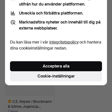
utifrån hur du använder plattformen.
Utveckla och förbättra plattformen.
HARALD NIELSEN. Georg
Troligen Charles Henry
Marknadsföra nyheter och innehåll till dig på
Jensen & Wendel, par…
Dumenil, toalettset…
7 dagar
7 dagar
externa webbplatser.
5 bud
8 bud
624 USD
70 USD
Du kan läsa mer i vår
integritetspolicy
och hantera
dina cookieinställningar nedan.
Acceptera alla
Cookie-inställningar
C.E. Keyser / Bruckmann
& Söhne. Jugend ja…
7 dagar