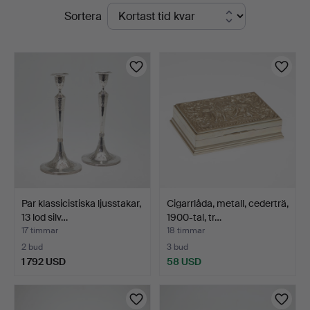
Pågående
Sortera
Auktionsverk
auktioner
Köln
Par klassicistiska ljusstakar,
Cigarrlåda, metall, cederträ,
13 lod silv…
1900-tal, tr…
17 timmar
18 timmar
2 bud
3 bud
1 792 USD
58 USD