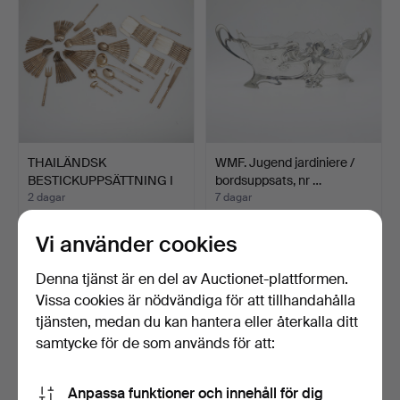
THAILÄNDSK
WMF. Jugend jardiniere /
BESTICKUPPSÄTTNING I
bordsuppsats, nr …
BAMBUDESIG…
2 dagar
7 dagar
4 bud
3 bud
116 USD
289 USD
Vi använder cookies
Denna tjänst är en del av Auctionet-plattformen.
Vissa cookies är nödvändiga för att tillhandahålla
tjänsten, medan du kan hantera eller återkalla ditt
samtycke för de som används för att:
Anpassa funktioner och innehåll för dig