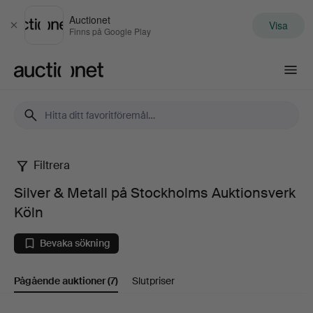
Auctionet
Visa
Stäng
Finns på Google Play
Auctionet.com
Filtrera
Silver
Silver & Metall på Stockholms Auktionsverk
&
Köln
Metall
Bevaka sökning
på
Pågående auktioner
(7)
Slutpriser
Stockholms