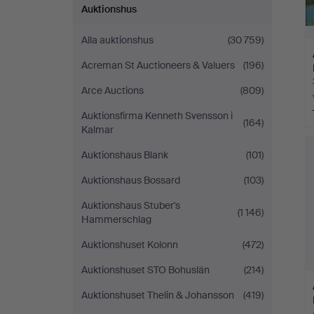
Auktionshus
Alla auktionshus
(30 759)
Acreman St Auctioneers & Valuers
(196)
Arce Auctions
(809)
Auktionsfirma Kenneth Svensson i
(164)
Kalmar
Auktionshaus Blank
(101)
Auktionshaus Bossard
(103)
Auktionshaus Stuber's
(1 146)
Hammerschlag
Auktionshuset Kolonn
(472)
Auktionshuset STO Bohuslän
(214)
Auktionshuset Thelin & Johansson
(419)