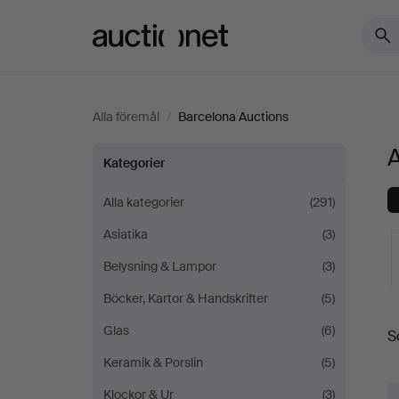
Auctionet.com
Alla föremål
/
Barcelona Auctions
A
Alla
Kategorier
föremål
Alla kategorier
(291)
Asiatika
(3)
på
Belysning & Lampor
(3)
Barcelona
Böcker, Kartor & Handskrifter
(5)
Auctions
Glas
(6)
S
a
Keramik & Porslin
(5)
Klockor & Ur
(3)