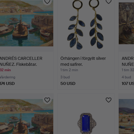
ANDRÉS CARCELLER
Örhängen i förgyllt silver
ANDR
NUÑEZ. Fiskebåtar.
med safirer.
NUÑEZ
glas.
32 min
1 tim 2 min
1 tim 3
Värdering
3 bud
4 bud
174 USD
50 USD
107 U