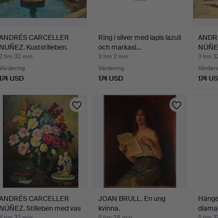
ANDRÉS CARCELLER
Ring i silver med lapis lazuli
ANDR
NUÑEZ. Kuststilleben.
och markasi…
NÚÑEZ
fiske
2 tim 32 min
3 tim 2 min
3 tim 3
Värdering
Värdering
Värderi
174 USD
174 USD
174 U
ANDRÉS CARCELLER
JOAN BRULL. En ung
Hänge 
NÚÑEZ. Stilleben med vas
kvinna.
diama
…
4 tim 32 min
5 tim 28 min
5 tim 3