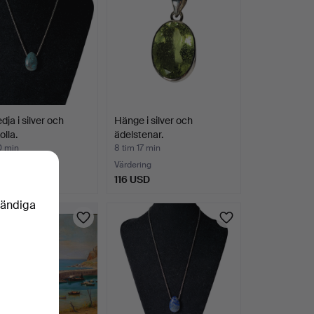
dja i silver och
Hänge i silver och
olla.
ädelstenar.
0 min
8 tim 17 min
ng
Värdering
SD
116 USD
vändiga