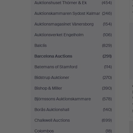
Auktionshuset Thörner & Ek
(454)
Auktionskammaren Sydost Kalmar
(246)
Auktionsmagasinet Vänersborg
(154)
Auktionsverket Engelholm
(106)
Balclis
(829)
Barcelona Auctions
(291)
Batemans of Stamford
(114)
Bidstrup Auktioner
(270)
Bishop & Miller
(390)
Björnssons Auktionskammare
(578)
Borås Auktionshall
(140)
Chalkwell Auctions
(699)
Colombos
(18)