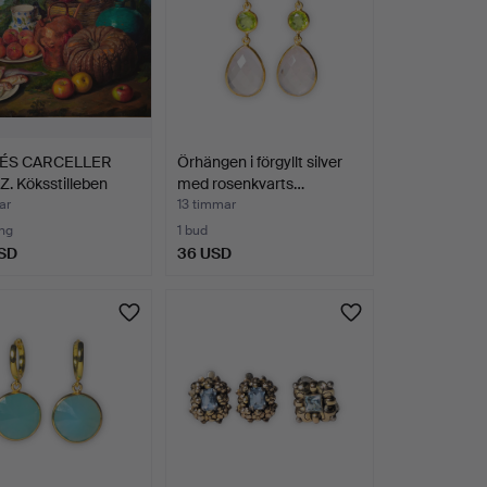
ÉS CARCELLER
Örhängen i förgyllt silver
. Köksstilleben
med rosenkvarts…
…
ar
13 timmar
ng
1 bud
SD
36 USD