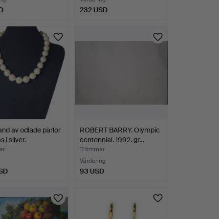
D
232 USD
nd av odlade pärlor
ROBERT BARRY. Olympic
 i silver.
centennial. 1992. gr…
ar
11 timmar
Värdering
SD
93 USD