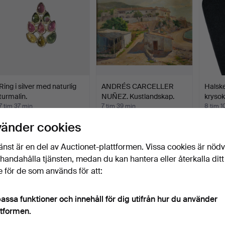
Ring i silver med naturlig
ANDRÉS CARCELLER
Halske
turmalin.
NUÑEZ. Kustlandskap.
krysok
7 tim 37 min
7 tim 39 min
8 tim 1
Värdering
Värdering
Värderi
vänder cookies
105 USD
174 USD
174 U
änst är en del av Auctionet-plattformen. Vissa cookies är nöd
illhandahålla tjänsten, medan du kan hantera eller återkalla ditt
 för de som används för att:
assa funktioner och innehåll för dig utifrån hur du använder
ttformen.