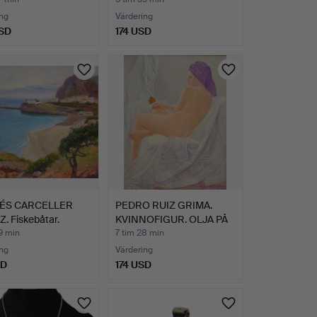
ng
Värdering
SD
174 USD
ÉS CARCELLER
PEDRO RUIZ GRIMA.
. Fiskebåtar.
KVINNOFIGUR. OLJA PÅ
DUK.
9 min
7 tim 28 min
ng
Värdering
SD
174 USD