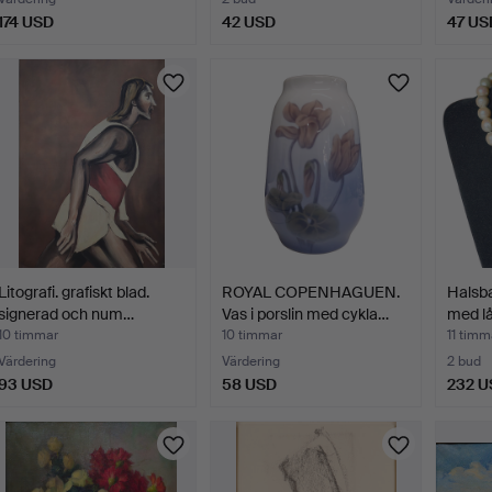
174 USD
42 USD
47 US
Litografi. grafiskt blad.
ROYAL COPENHAGUEN.
Halsba
signerad och num…
Vas i porslin med cykla…
med lås
10 timmar
10 timmar
11 timm
Värdering
Värdering
2 bud
93 USD
58 USD
232 U