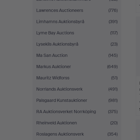
Lawrences Auctioneers
(776)
Limhamns Auktionsbyrå
(391)
Lyme Bay Auctions
(117)
Lysekils Auktionsbyrå
(23)
Ma San Auction
(145)
Markus Auktioner
(649)
Mauritz Widforss
(51)
Norrlands Auktionsverk
(491)
Palsgaard Kunstauktioner
(981)
RA Auktionsverket Norrköping
(375)
Rheinveld Auktionen
(20)
Roslagens Auktionsverk
(354)