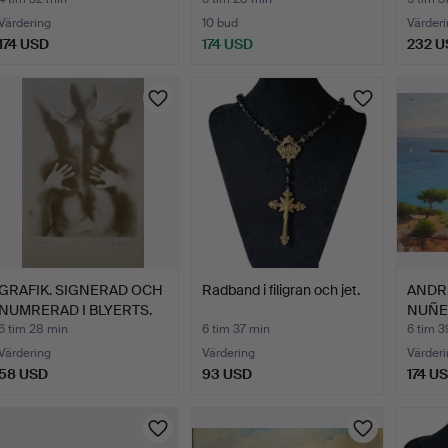
Värdering
10 bud
Värderi
174 USD
174 USD
232 U
GRAFIK. SIGNERAD OCH
Radband i filigran och jet.
ANDR
NUMRERAD I BLYERTS.
NUÑEZ
O…
6 tim 28 min
6 tim 37 min
6 tim 3
Värdering
Värdering
Värderi
58 USD
93 USD
174 U