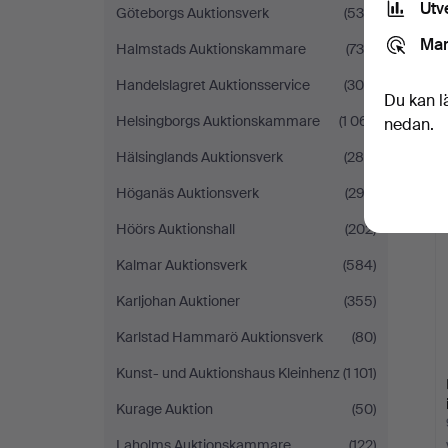
Utv
Göteborgs Auktionsverk
(538)
Mar
Halmstads Auktionskammare
(734)
Handelslagret Auktionsservice
(309)
Du kan l
Helsingborgs Auktionskammare
(1 061)
nedan.
Hälsinglands Auktionsverk
(286)
Höganäs Auktionsverk
(292)
Höörs Auktionshall
(202)
Kalmar Auktionsverk
(584)
Karljohan Auktioner
(355)
Karlstad Hammarö Auktionsverk
(80)
Kunst- und Auktionshaus Kleinhenz
(1 101)
Kurage Auktion
(50)
Laholms Auktionskammare
(122)