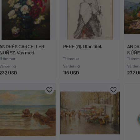
ANDRÉS CARCELLER
PERE (?I). Utan titel.
ANDR
NUÑEZ. Vas med
NÚÑEZ
blommor.
med 
11 timmar
11 timmar
11 timm
Värdering
Värdering
Värderi
232 USD
116 USD
232 U