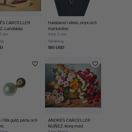
ÉS CARCELLER
Halsband i silver, onyx och
. Landskap
markasiter.
hamn.
2 min
4 tim 2 min
ng
Värdering
SD
185 USD
i 18k guld, pärla och
ANDRÉS CARCELLER
nt.
NUÑEZ. Korg med
blommor.
7 min
5 tim 39 min