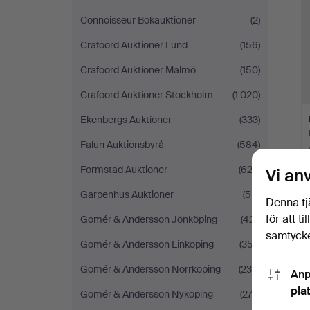
Connoisseur Bokauktioner
(2)
Crafoord Auktioner Lund
(156)
Crafoord Auktioner Malmö
(150)
Crafoord Auktioner Stockholm
(1 020)
Ekenbergs Auktioner
(333)
Falun Auktionsbyrå
(584)
Formstad Auktioner
(623)
Vi an
Garpenhus Auktioner
(511)
Denna tj
för att t
Gomér & Andersson Jönköping
(421)
samtycke
Gomér & Andersson Linköping
(357)
Gomér & Andersson Norrköping
(236)
Anp
pla
Gomér & Andersson Nyköping
(272)