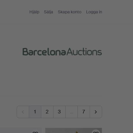
Hjälp
Sälja
Skapa konto
Logga in
1
2
3
…
7