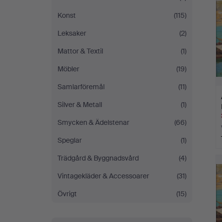
Konst
(115)
Leksaker
(2)
Mattor & Textil
(1)
Möbler
(19)
Samlarföremål
(11)
Silver & Metall
(1)
Smycken & Ädelstenar
(66)
Speglar
(1)
Trädgård & Byggnadsvård
(4)
Vintagekläder & Accessoarer
(31)
Övrigt
(15)