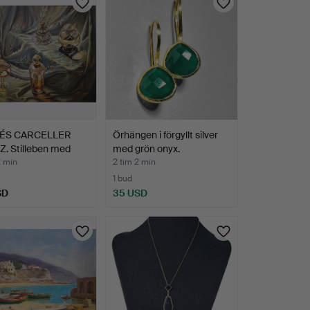
ÉS CARCELLER
Örhängen i förgyllt silver
. Stilleben med
med grön onyx.
2 min
2 tim 2 min
1 bud
SD
35 USD