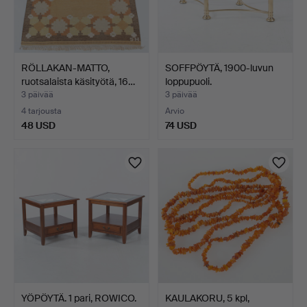
RÖLLAKAN-MATTO,
SOFFPÖYTÄ, 1900-luvun
ruotsalaista käsityötä, 16…
loppupuoli.
3 päivää
3 päivää
4 tarjousta
Arvio
48 USD
74 USD
YÖPÖYTÄ. 1 pari, ROWICO.
KAULAKORU, 5 kpl,