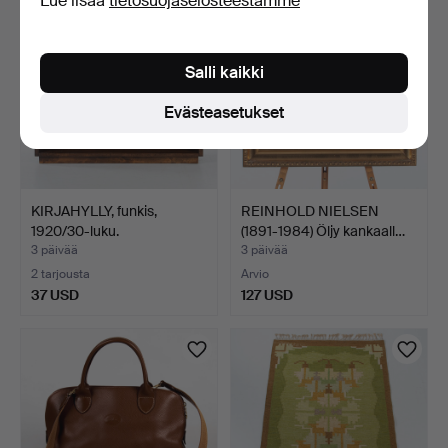
Lue lisää
tietosuojaselosteestamme
Salli kaikki
Evästeasetukset
KIRJAHYLLY, funkis,
REINHOLD NIELSEN
1920/30-luku.
(1891-1984) Öljy kankaall…
3 päivää
3 päivää
2 tarjousta
Arvio
37 USD
127 USD