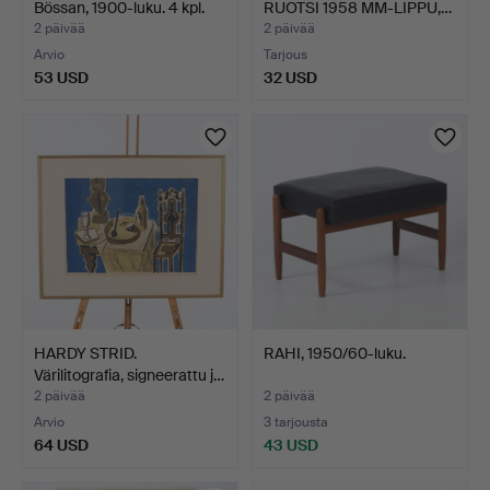
Bössan, 1900-luku. 4 kpl.
RUOTSI 1958 MM-LIPPU,…
2 päivää
2 päivää
Arvio
Tarjous
53 USD
32 USD
HARDY STRID.
RAHI, 1950/60-luku.
Värilitografia, signeerattu j…
2 päivää
2 päivää
Arvio
3 tarjousta
64 USD
43 USD