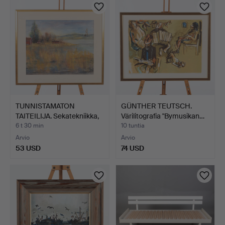
TUNNISTAMATON
GÜNTHER TEUTSCH.
TAITEILIJA. Sekatekniikka,
Värilitografia "Bymusikan…
s…
6 t 30 min
10 tuntia
Arvio
Arvio
53 USD
74 USD