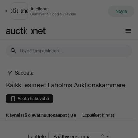
Auctionet
Näytä
Sulje
Saatavana Google Playssa
Auctionet.com
Suodata
Kaikki
Kaikki esineet Laholms Auktionskammare
esineet
Aseta hakuvahti
Laholms
Käynnissä olevat huutokaupat
(131)
Lopulliset hinnat
Auktionskammare
Käynnissä
Lajittele