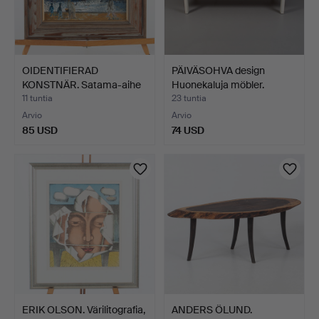
OIDENTIFIERAD
PÄIVÄSOHVA design
KONSTNÄR. Satama-aihe
Huonekaluja möbler.
kalast…
11 tuntia
23 tuntia
Arvio
Arvio
85 USD
74 USD
ERIK OLSON. Värilitografia,
ANDERS ÖLUND.