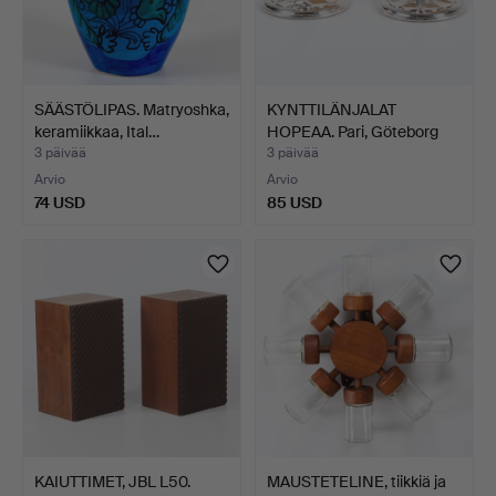
SÄÄSTÖLIPAS. Matryoshka,
KYNTTILÄNJALAT
keramiikkaa, Ital…
HOPEAA. Pari, Göteborg
1957…
3 päivää
3 päivää
Arvio
Arvio
74 USD
85 USD
KAIUTTIMET, JBL L50.
MAUSTETELINE, tiikkiä ja