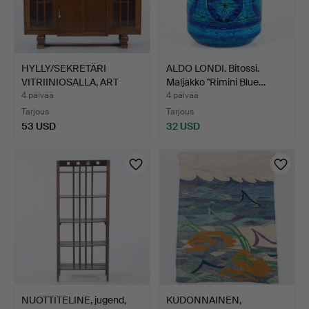
HYLLY/SEKRETÄRI
ALDO LONDI. Bitossi.
VITRIINIOSALLA, ART
Maljakko "Rimini Blue…
DECO, …
4 päivää
4 päivää
Tarjous
Tarjous
53 USD
32 USD
NUOTTITELINE, jugend,
KUDONNAINEN,