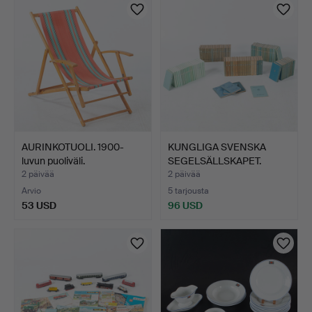
AURINKOTUOLI. 1900-
KUNGLIGA SVENSKA
luvun puoliväli.
SEGELSÄLLSKAPET.
Vuosikir…
2 päivää
2 päivää
Arvio
5 tarjousta
53 USD
96 USD