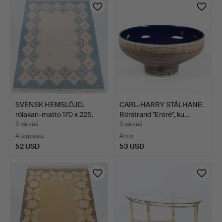
SVENSK HEMSLÖJD,
CARL-HARRY STÅLHANE.
rölakan-matto 170 x 225.
Rörstrand "Entré", ku…
3 päivää
3 päivää
4 tarjousta
Arvio
52 USD
53 USD