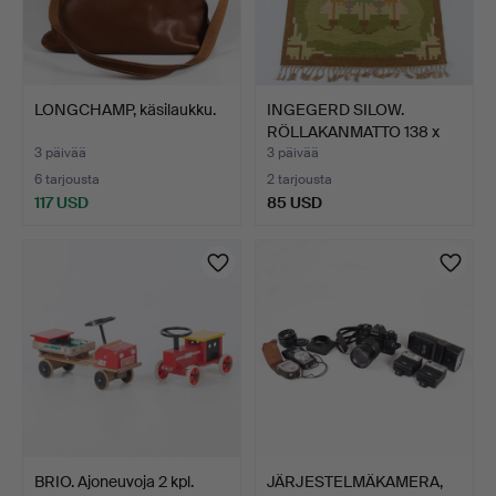
LONGCHAMP, käsilaukku.
INGEGERD SILOW.
RÖLLAKANMATTO 138 x
200.
3 päivää
3 päivää
6 tarjousta
2 tarjousta
117 USD
85 USD
BRIO. Ajoneuvoja 2 kpl.
JÄRJESTELMÄKAMERA,