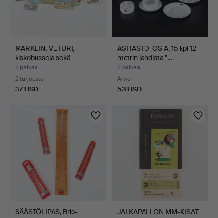
MÄRKLIN. VETURI,
ASTIASTO-OSIA, 15 kpl 12-
kiskobusseja sekä
metrin jahdista ”…
vaunuja…
2 päivää
2 päivää
2 tarjousta
Arvio
37 USD
53 USD
SÄÄSTÖLIPAS, Brio-
JALKAPALLON MM-KISAT