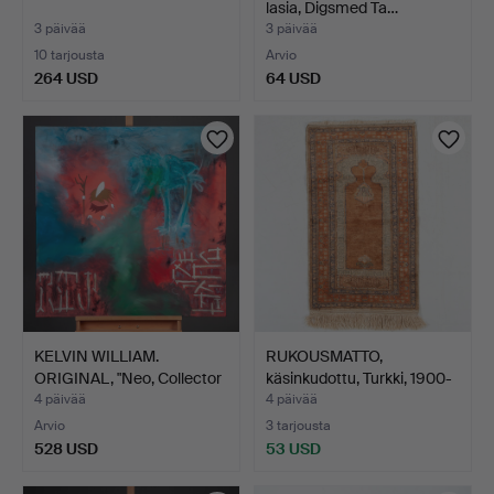
lasia, Digsmed Ta…
3 päivää
3 päivää
10 tarjousta
Arvio
264 USD
64 USD
KELVIN WILLIAM.
RUKOUSMATTO,
ORIGINAL, "Neo, Collector
käsinkudottu, Turkki, 1900-
…
lu…
4 päivää
4 päivää
Arvio
3 tarjousta
528 USD
53 USD