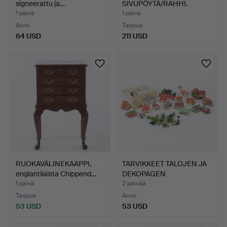
signeerattu ja…
SIVUPÖYTÄ/RAHHI.
Savutammi.
1 päivä
1 päivä
Arvio
Tarjous
64 USD
211 USD
RUOKAVÄLINEKAAPPI,
TARVIKKEET TALOJEN JA
englantilaista Chippend…
DEKOPAGEN
MUODOISSA,…
1 päivä
2 päivää
Tarjous
Arvio
53 USD
53 USD