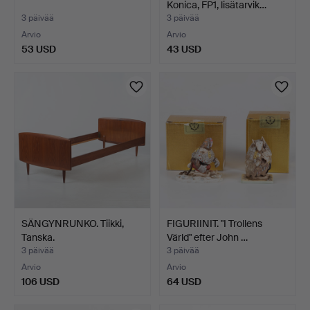
Konica, FP1, lisätarvik…
3 päivää
3 päivää
Arvio
Arvio
53 USD
43 USD
SÄNGYNRUNKO. Tiikki,
FIGURIINIT. "I Trollens
Tanska.
Värld" efter John …
3 päivää
3 päivää
Arvio
Arvio
106 USD
64 USD