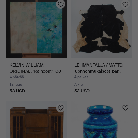
KELVIN WILLIAM.
LEHMÄNTALJA / MATTO,
ORIGINAL, "Raincoat" 100
luonnonmukaisesti par…
x…
4 päivää
4 päivää
Tarjous
Arvio
53 USD
53 USD