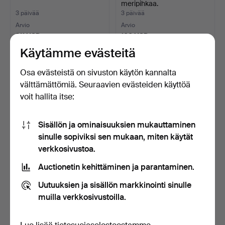
meripihkaa.
3 päivää
3 päivää
Arvio
Arvio
211 USD
106 USD
Käytämme evästeitä
Osa evästeistä on sivuston käytön kannalta
välttämättömiä. Seuraavien evästeiden käyttöä
voit hallita itse:
Sisällön ja ominaisuuksien mukauttaminen
sinulle sopiviksi sen mukaan, miten käytät
verkkosivustoa.
TIMO SARPANEVA. Iittala,
KAULAKORU, 5 kpl,
Auctionetin kehittäminen ja parantaminen.
Suomi, "Tsaikka" …
meripihkaa.
3 päivää
3 päivää
Uutuuksien ja sisällön markkinointi sinulle
Arvio
Arvio
muilla verkkosivustoilla.
74 USD
106 USD