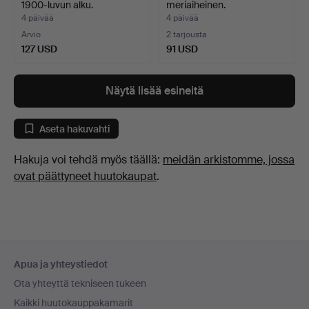
1900-luvun alku.
meriaiheinen.
4 päivää
4 päivää
Arvio
2 tarjousta
127 USD
91 USD
Näytä lisää esineitä
Aseta hakuvahti
Hakuja voi tehdä myös täällä:
meidän arkistomme, jossa
ovat päättyneet huutokaupat
.
Alatunnistenavigaatio
Apua ja yhteystiedot
Ota yhteyttä tekniseen tukeen
Kaikki huutokauppakamarit