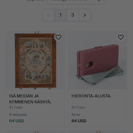
olevat
1
3
huutokaupat
ISÄ MEIDÄN JA
HIERONTA-ALUSTA.
KYMMENEN KÄSKYÄ,
värilitogra…
4 t 1 min
5 t 1 min
8 tarjousta
Arvio
64 USD
64 USD