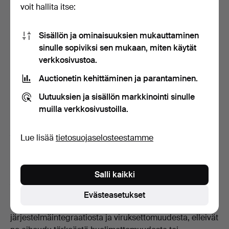
voit hallita itse:
Alustalla.
1.5 Takuut
Sisällön ja ominaisuuksien mukauttaminen
Auctionet ei voi taata jatkuvaa, keskeytymätöntä tai
sinulle sopiviksi sen mukaan, miten käytät
turvallista pääsyä palveluun ja Alustalle. Palvelun ja
verkkosivustoa.
Alustan hoitamista voivat häiritä monet Auctionetistä
Auctionetin kehittäminen ja parantaminen.
riippumattomat syyt. Alusta ja palvelu tarjotaan
"nykyisessä kunnossa", "sellaisenaan" ja "kaikkine
Uutuuksien ja sisällön markkinointi sinulle
vikoineen". Auctionet ei lainsäädännön sallimissa
muilla verkkosivustoilla.
rajoissa anna minkäänlaisia nimenomaisia tai
julkilausumattomia sitoumuksia, takuita tai todistuksia
Lue lisää
tietosuojaselosteestamme
Alustasta ja/tai palvelusta eikä Alustan tai palvelun
kautta siirrettyjen tietojen turvallisuudesta. Auctionet ei
myöskään myönnä mitään nimenomaisia eikä
Salli kaikki
julkilausumattomia takuita, kuten takuuta toimivuudesta,
soveltuvuudesta tiettyyn tarkoitukseen, siitä, ettei
Evästeasetukset
loukkausta ole tapahtunut, omistusoikeudesta,
järjestelmäintegraatiosta ja viruksettomuudesta, elleivät