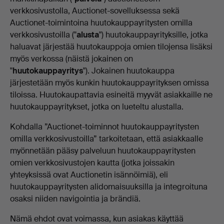
verkkosivustolla, Auctionet-sovelluksessa sekä
Auctionet-toimintoina huutokauppayritysten omilla
verkkosivustoilla ("
alusta
") huutokauppayrityksille, jotka
haluavat järjestää huutokauppoja omien tilojensa lisäksi
myös verkossa (näistä jokainen on
"
huutokauppayritys
"). Jokainen huutokauppa
järjestetään myös kunkin huutokauppayrityksen omissa
tiloissa. Huutokaupattavia esineitä myyvät asiakkaille ne
huutokauppayritykset, jotka on lueteltu alustalla.
Kohdalla ”Auctionet-toiminnot huutokauppayritysten
omilla verkkosivustoilla” tarkoitetaan, että asiakkaalle
myönnetään pääsy palveluun huutokauppayritysten
omien verkkosivustojen kautta (jotka joissakin
yhteyksissä ovat Auctionetin isännöimiä), eli
huutokauppayritysten alidomaisuuksilla ja integroituna
osaksi niiden navigointia ja brändiä.
Nämä ehdot ovat voimassa, kun asiakas käyttää