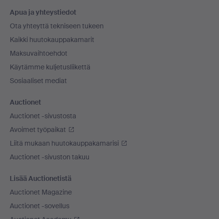
Alatunnistenavigaatio
Apua ja yhteystiedot
Ota yhteyttä tekniseen tukeen
Kaikki huutokauppakamarit
Maksuvaihtoehdot
Käytämme kuljetusliikettä
Sosiaaliset mediat
Auctionet
Auctionet -sivustosta
Avoimet työpaikat
Liitä mukaan huutokauppakamarisi
Auctionet -sivuston takuu
Lisää Auctionetistä
Auctionet Magazine
Auctionet -sovellus