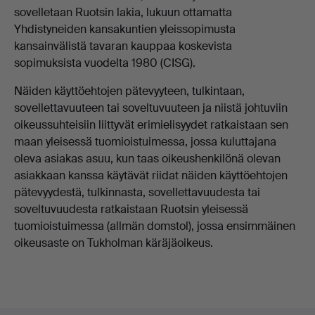
sovelletaan Ruotsin lakia, lukuun ottamatta
Yhdistyneiden kansakuntien yleissopimusta
kansainvälistä tavaran kauppaa koskevista
sopimuksista vuodelta 1980 (CISG).
Näiden käyttöehtojen pätevyyteen, tulkintaan,
sovellettavuuteen tai soveltuvuuteen ja niistä johtuviin
oikeussuhteisiin liittyvät erimielisyydet ratkaistaan sen
maan yleisessä tuomioistuimessa, jossa kuluttajana
oleva asiakas asuu, kun taas oikeushenkilönä olevan
asiakkaan kanssa käytävät riidat näiden käyttöehtojen
pätevyydestä, tulkinnasta, sovellettavuudesta tai
soveltuvuudesta ratkaistaan Ruotsin yleisessä
tuomioistuimessa (allmän domstol), jossa ensimmäinen
oikeusaste on Tukholman käräjäoikeus.