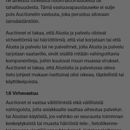
ne aiheudu törkeästä huolimattomuudesta tai
tahallisuudesta. Tämä vastuuvapauslauseke ei sulje
pois Auctionetin vastuuta, joka perustuu sitovaan
lainsäädäntöön.
Auctionet ei takaa, että Alusta ja palvelu olisivat
virheettömiä tai häiriöttömiä, että viat korjataan tai että
Alusta ja palvelu tai ne palvelimet, jolla Alusta ja palvelu
tarjotaan saataville, eivät sisällä mitään vahingoittavia
komponentteja, joihin kuuluvat muun muassa virukset.
Auctionet ei takaa, että Alustalla ja palvelussa oleva
tieto (ohjeet mukaan luettuina) olisi oikeaa, täydellistä tai
käyttökelpoista.
1.6 Virhevastuu
Auctionet ei vastaa välittömistä eikä välillisistä
vahingoista, joita asiakkaalle saattaa aiheutua palvelun
tai Alustan käytöstä, jos vahinko on seurausta toiminnan
keskeytyksistä tai muasta häiriöstä tele-, tietoliikenne-