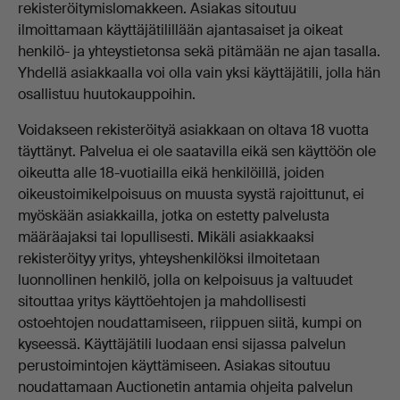
rekisteröitymislomakkeen. Asiakas sitoutuu
ilmoittamaan käyttäjätilillään ajantasaiset ja oikeat
henkilö- ja yhteystietonsa sekä pitämään ne ajan tasalla.
Yhdellä asiakkaalla voi olla vain yksi käyttäjätili, jolla hän
osallistuu huutokauppoihin.
Voidakseen rekisteröityä asiakkaan on oltava 18 vuotta
täyttänyt. Palvelua ei ole saatavilla eikä sen käyttöön ole
oikeutta alle 18-vuotiailla eikä henkilöillä, joiden
oikeustoimikelpoisuus on muusta syystä rajoittunut, ei
myöskään asiakkailla, jotka on estetty palvelusta
määräajaksi tai lopullisesti. Mikäli asiakkaaksi
rekisteröityy yritys, yhteyshenkilöksi ilmoitetaan
luonnollinen henkilö, jolla on kelpoisuus ja valtuudet
sitouttaa yritys käyttöehtojen ja mahdollisesti
ostoehtojen noudattamiseen, riippuen siitä, kumpi on
kyseessä. Käyttäjätili luodaan ensi sijassa palvelun
perustoimintojen käyttämiseen. Asiakas sitoutuu
noudattamaan Auctionetin antamia ohjeita palvelun