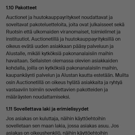
1.10 Pakotteet
Auctionet ja huutokauppayritykset noudattavat ja
soveltavat pakoteluetteloita, joita ovat julkaisseet sekä
Ruotsin että ulkomaiden viranomaiset, toimielimet ja
instituutiot. Auctionetillä ja huutokauppayrityksillä on
oikeus evätä uuden asiakkaan pääsy palveluun ja
Alustalle, mikäli kytköksiä pakonanalaisiin maihin
havaitaan. Sellaisten olemassa olevien asiakkaiden
kohdalla, joilla on kytköksiä pakonanalaisiin maihin,
kaupankäynti palvelun ja Alustan kautta estetään. Muilta
osin Auctionetillä on oikeus hylätä asiakkaita ja ryhtyä
vastaaviin toimiin sovellettavien pakotteiden ja
määräysten noudattamiseksi.
1.11 Sovellettava laki ja erimielisyydet
Jos asiakas on kuluttaja, näihin käyttöehtoihin
sovelletaan sen maan lakia, jossa asiakas asuu. Jos
asiakas on oikeushenkilö, näihin käyttöehtoihin