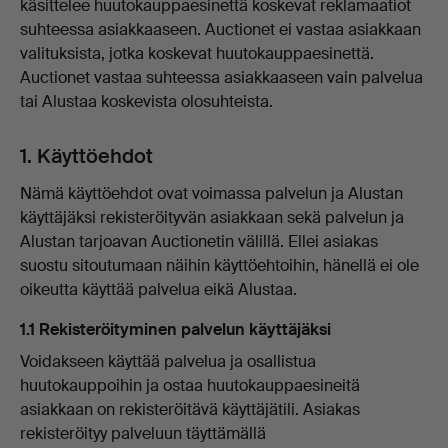
käsittelee huutokauppaesinettä koskevat reklamaatiot
suhteessa asiakkaaseen. Auctionet ei vastaa asiakkaan
valituksista, jotka koskevat huutokauppaesinettä.
Auctionet vastaa suhteessa asiakkaaseen vain palvelua
tai Alustaa koskevista olosuhteista.
1. Käyttöehdot
Nämä käyttöehdot ovat voimassa palvelun ja Alustan
käyttäjäksi rekisteröityvän asiakkaan sekä palvelun ja
Alustan tarjoavan Auctionetin välillä. Ellei asiakas
suostu sitoutumaan näihin käyttöehtoihin, hänellä ei ole
oikeutta käyttää palvelua eikä Alustaa.
1.1 Rekisteröityminen palvelun käyttäjäksi
Voidakseen käyttää palvelua ja osallistua
huutokauppoihin ja ostaa huutokauppaesineitä
asiakkaan on rekisteröitävä käyttäjätili. Asiakas
rekisteröityy palveluun täyttämällä