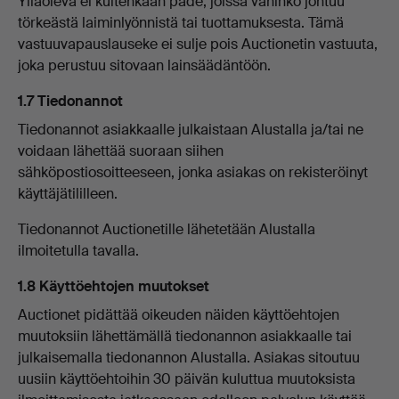
Ylläoleva ei kuitenkaan päde, joissa vahinko johtuu
törkeästä laiminlyönnistä tai tuottamuksesta. Tämä
vastuuvapauslauseke ei sulje pois Auctionetin vastuuta,
joka perustuu sitovaan lainsäädäntöön.
1.7 Tiedonannot
Tiedonannot asiakkaalle julkaistaan Alustalla ja/tai ne
voidaan lähettää suoraan siihen
sähköpostiosoitteeseen, jonka asiakas on rekisteröinyt
käyttäjätililleen.
Tiedonannot Auctionetille lähetetään Alustalla
ilmoitetulla tavalla.
1.8 Käyttöehtojen muutokset
Auctionet pidättää oikeuden näiden käyttöehtojen
muutoksiin lähettämällä tiedonannon asiakkaalle tai
julkaisemalla tiedonannon Alustalla. Asiakas sitoutuu
uusiin käyttöehtoihin 30 päivän kuluttua muutoksista