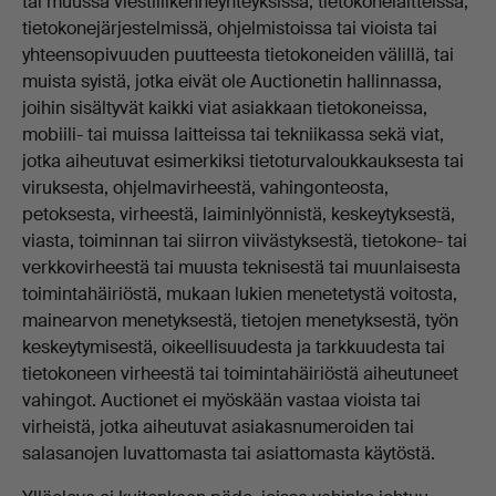
tai muussa viestiliikenneyhteyksissä, tietokonelaitteissa,
tietokonejärjestelmissä, ohjelmistoissa tai vioista tai
yhteensopivuuden puutteesta tietokoneiden välillä, tai
muista syistä, jotka eivät ole Auctionetin hallinnassa,
joihin sisältyvät kaikki viat asiakkaan tietokoneissa,
mobiili- tai muissa laitteissa tai tekniikassa sekä viat,
jotka aiheutuvat esimerkiksi tietoturvaloukkauksesta tai
viruksesta, ohjelmavirheestä, vahingonteosta,
petoksesta, virheestä, laiminlyönnistä, keskeytyksestä,
viasta, toiminnan tai siirron viivästyksestä, tietokone- tai
verkkovirheestä tai muusta teknisestä tai muunlaisesta
toimintahäiriöstä, mukaan lukien menetetystä voitosta,
mainearvon menetyksestä, tietojen menetyksestä, työn
keskeytymisestä, oikeellisuudesta ja tarkkuudesta tai
tietokoneen virheestä tai toimintahäiriöstä aiheutuneet
vahingot. Auctionet ei myöskään vastaa vioista tai
virheistä, jotka aiheutuvat asiakasnumeroiden tai
salasanojen luvattomasta tai asiattomasta käytöstä.