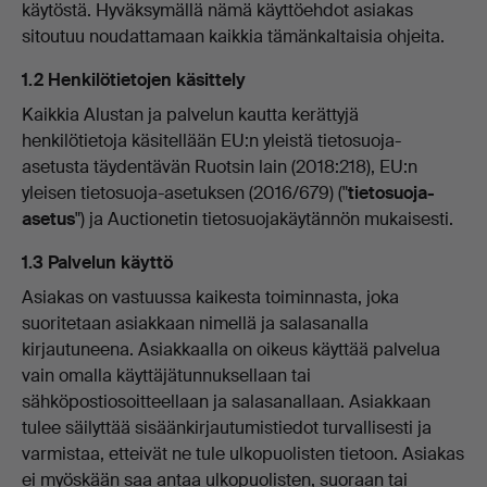
käytöstä. Hyväksymällä nämä käyttöehdot asiakas
sitoutuu noudattamaan kaikkia tämänkaltaisia ohjeita.
1.2 Henkilötietojen käsittely
Kaikkia Alustan ja palvelun kautta kerättyjä
henkilötietoja käsitellään EU:n yleistä tietosuoja-
asetusta täydentävän Ruotsin lain (2018:218), EU:n
yleisen tietosuoja-asetuksen (2016/679) ("
tietosuoja-
asetus
") ja Auctionetin tietosuojakäytännön mukaisesti.
1.3 Palvelun käyttö
Asiakas on vastuussa kaikesta toiminnasta, joka
suoritetaan asiakkaan nimellä ja salasanalla
kirjautuneena. Asiakkaalla on oikeus käyttää palvelua
vain omalla käyttäjätunnuksellaan tai
sähköpostiosoitteellaan ja salasanallaan. Asiakkaan
tulee säilyttää sisäänkirjautumistiedot turvallisesti ja
varmistaa, etteivät ne tule ulkopuolisten tietoon. Asiakas
ei myöskään saa antaa ulkopuolisten, suoraan tai