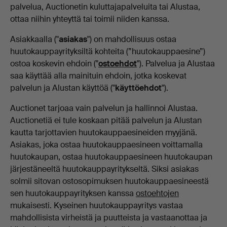
palvelua, Auctionetin kuluttajapalveluita tai Alustaa,
ottaa niihin yhteyttä tai toimii niiden kanssa.
Asiakkaalla ("
asiakas
") on mahdollisuus ostaa
huutokauppayrityksiltä kohteita (”huutokauppaesine”)
ostoa koskevin ehdoin ("
ostoehdot
"). Palvelua ja Alustaa
saa käyttää alla mainituin ehdoin, jotka koskevat
palvelun ja Alustan käyttöä ("
käyttöehdot
").
Auctionet tarjoaa vain palvelun ja hallinnoi Alustaa.
Auctionetiä ei tule koskaan pitää palvelun ja Alustan
kautta tarjottavien huutokauppaesineiden myyjänä.
Asiakas, joka ostaa huutokauppaesineen voittamalla
huutokaupan, ostaa huutokauppaesineen huutokaupan
järjestäneeltä huutokauppayritykseltä. Siksi asiakas
solmii sitovan ostosopimuksen huutokauppaesineestä
sen huutokauppayrityksen kanssa
ostoehtojen
mukaisesti. Kyseinen huutokauppayritys vastaa
mahdollisista virheistä ja puutteista ja vastaanottaa ja