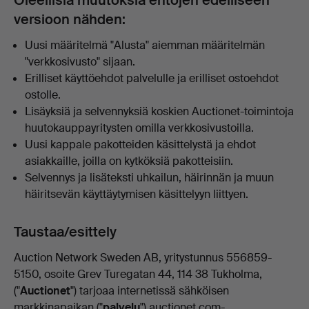
Oleellisia muutoksia ehtojen edelliseen
versioon nähden:
Uusi määritelmä "Alusta" aiemman määritelmän
"verkkosivusto" sijaan.
Erilliset käyttöehdot palvelulle ja erilliset ostoehdot
ostolle.
Lisäyksiä ja selvennyksiä koskien Auctionet-toimintoja
huutokauppayritysten omilla verkkosivustoilla.
Uusi kappale pakotteiden käsittelystä ja ehdot
asiakkaille, joilla on kytköksiä pakotteisiin.
Selvennys ja lisäteksti uhkailun, häirinnän ja muun
häiritsevän käyttäytymisen käsittelyyn liittyen.
Taustaa/esittely
Auction Network Sweden AB, yritystunnus 556859-
5150, osoite Grev Turegatan 44, 114 38 Tukholma,
("
Auctionet
") tarjoaa internetissä sähköisen
markkinapaikan ("
palvelu
") auctionet.com-