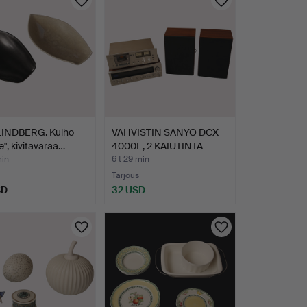
LINDBERG. Kulho
VAHVISTIN SANYO DCX
e", kivitavaraa…
4000L, 2 KAIUTINTA
LUX…
min
6 t 29 min
Tarjous
SD
32 USD