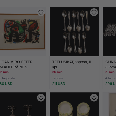
uutokaupat
JOAN MIRÓ, EFTER.
TEELUSIKAT, hopeaa, 11
GUNN
ALKUPERÄINEN
kpl.
Juomal
VÄRILITOGRA…
"Karol
15 min
50 min
51 min
5 tarjousta
Tarjous
4 tarjo
80 USD
211 USD
296 