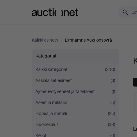
Auctionet.com
Kaikki esineet
/
Limhamns Auktionsbyrå
Kaikki
Kategoriat
K
esineet
Kaikki kategoriat
(340)
Aasialaiset esineet
(3)
Limhamns
Ajoneuvot, veneet ja tarvikkeet
(1)
Auktionsbyrå
Aseet ja militaria
(5)
Hopea ja metalli
(25)
K
Huonekalut
(38)
L
o
Kellot
(6)