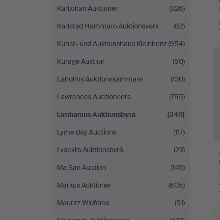
Karljohan Auktioner
(326)
Karlstad Hammarö Auktionsverk
(62)
Kunst- und Auktionshaus Kleinhenz
(954)
Kurage Auktion
(50)
Laholms Auktionskammare
(130)
Lawrences Auctioneers
(755)
Limhamns Auktionsbyrå
(340)
Lyme Bay Auctions
(117)
Lysekils Auktionsbyrå
(23)
Ma San Auction
(145)
Markus Auktioner
(605)
Mauritz Widforss
(51)