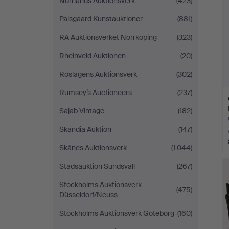
Norrlands Auktionsverk
(423)
Palsgaard Kunstauktioner
(881)
RA Auktionsverket Norrköping
(323)
Rheinveld Auktionen
(20)
Roslagens Auktionsverk
(302)
Rumsey’s Auctioneers
(237)
Sajab Vintage
(182)
Skandia Auktion
(147)
Skånes Auktionsverk
(1 044)
Stadsauktion Sundsvall
(267)
Stockholms Auktionsverk
(475)
Düsseldorf/Neuss
Stockholms Auktionsverk Göteborg
(160)