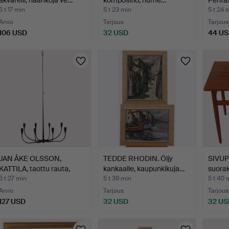
akvarelli, haahkoja ve…
kompositio, nume…
Pentax
5 t 17 min
5 t 23 min
5 t 24 
Arvio
Tarjous
Tarjous
106 USD
32 USD
44 U
JAN ÅKE OLSSON,
TEDDE RHODIN. Öljy
SIVUPÖ
KATTILA, taottu rauta,
kankaalle, kaupunkikuja…
suora
kah…
5 t 27 min
5 t 39 min
5 t 40 
Arvio
Tarjous
Tarjous
127 USD
32 USD
32 US