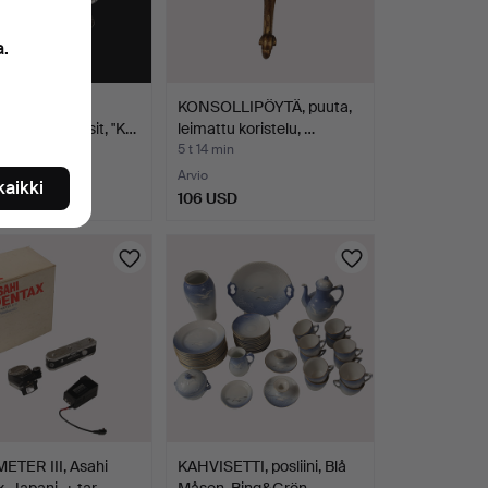
a.
AR CYRÉN.
KONSOLLIPÖYTÄ, puuta,
nilasit/olutlasit, "K…
leimattu koristelu, …
min
5 t 14 min
ousta
Arvio
 kaikki
SD
106 USD
ETER III, Asahi
KAHVISETTI, posliini, Blå