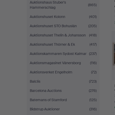
Auktionshaus Stuber's
(865)
Hammerschlag
Auktionshuset Kolonn
(401)
Auktionshuset STO Bohuslän
(205)
Auktionshuset Thelin & Johansson
(418)
Auktionshuset Thörner & Ek
(417)
Auktionskammaren Sydost Kalmar
(237)
Auktionsmagasinet Vänersborg
(116)
Auktionsverket Engelholm
(72)
Balclis
(723)
Barcelona Auctions
(276)
Batemans of Stamford
(125)
Bidstrup Auktioner
(316)