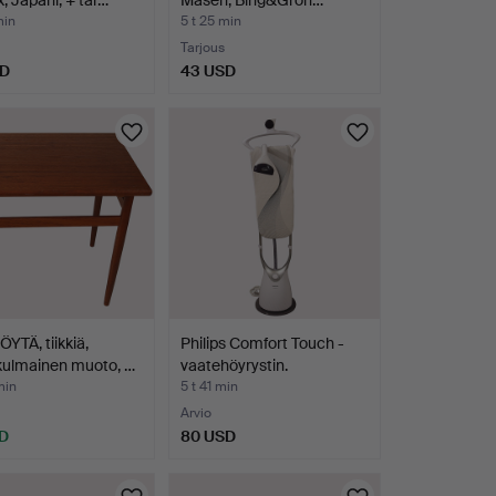
, Japani, + tar…
Måsen, Bing&Grön…
min
5 t 25 min
Tarjous
SD
43 USD
YTÄ, tiikkiä,
Philips Comfort Touch -
kulmainen muoto, …
vaatehöyrystin.
min
5 t 41 min
Arvio
D
80 USD