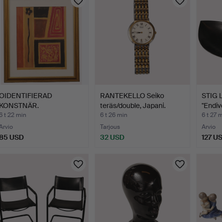
OIDENTIFIERAD
RANTEKELLO Seiko
STIG 
KONSTNÄR.
teräs/double, Japani.
"Endiv
sekatekniikka, kom…
6 t 22 min
6 t 26 min
6 t 27 
Arvio
Tarjous
Arvio
85 USD
32 USD
127 U