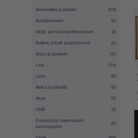
h
Keramiikka ja posliini
(50)
Keräilyesineet
(5)
Kirjat, kartat ja käsikirjoitukset
(3)
Kolikot, mitalit ja postimerkit
(5)
Korut ja jalokivet
(17)
Lasi
(24)
Lelut
(6)
Matot ja tekstiilit
(8)
Muut
(11)
Peilit
(2)
Puutarha ja rakennusten
(5)
kunnossapito
Taide
(88)