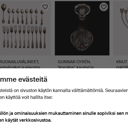
RUOKAILUVÄLINEET,
GUNNAR CYRÉN.
KNUT
kahvilusikat ja leivosha…
"Karolina", karahvi ja
HAGBE
tulpp…
ruo…
3 t 33 min
3 t 39 min
4 t 21 
mme evästeitä
12 tarjousta
2 tarjousta
Arvio
380 USD
37 USD
53 U
teistä on sivuston käytön kannalta välttämättömiä. Seuraavie
n käyttöä voit hallita itse:
ällön ja ominaisuuksien mukauttaminen sinulle sopiviksi sen
en käytät verkkosivustoa.