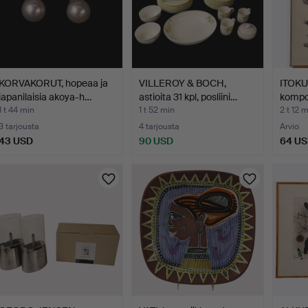
KORVAKORUT, hopeaa ja
VILLEROY & BOCH,
ITOKU 
japanilaisia akoya-h…
astioita 31 kpl, posliini…
kompo
1 t 44 min
1 t 52 min
2 t 12 
3 tarjousta
4 tarjousta
Arvio
43 USD
90 USD
64 U