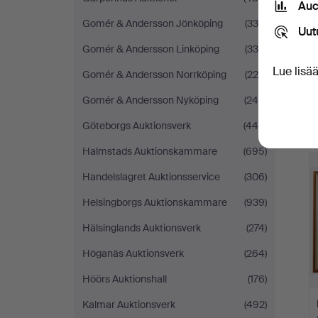
Auc
Gomér & Andersson Jönköping
(335)
Uut
Gomér & Andersson Linköping
(336)
Lue lisä
Gomér & Andersson Norrköping
(220)
Gomér & Andersson Nyköping
(246)
Göteborgs Auktionsverk
(444)
Halmstads Auktionskammare
(695)
Handelslagret Auktionsservice
(306)
Helsingborgs Auktionskammare
(939)
Hälsinglands Auktionsverk
(274)
Höganäs Auktionsverk
(264)
Höörs Auktionshall
(176)
Kalmar Auktionsverk
(492)