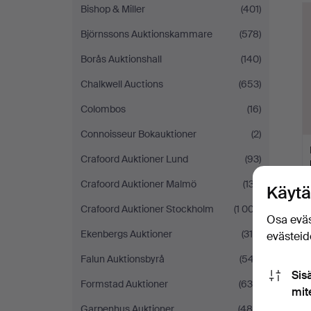
Bishop & Miller
(401)
Björnssons Auktionskammare
(578)
Borås Auktionshall
(140)
Chalkwell Auctions
(653)
Colombos
(16)
Connoisseur Bokauktioner
(2)
Crafoord Auktioner Lund
(93)
Crafoord Auktioner Malmö
(137)
Käytä
Crafoord Auktioner Stockholm
(1 007)
Osa eväs
Ekenbergs Auktioner
(319)
evästeide
Falun Auktionsbyrå
(547)
Sis
Formstad Auktioner
(635)
mit
Garpenhus Auktioner
(489)