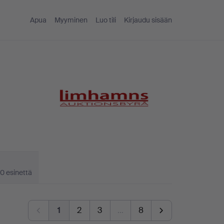
Apua
Myyminen
Luo tili
Kirjaudu sisään
0 esinettä
1
2
3
…
8