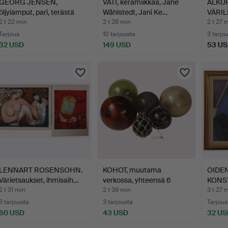
GEORG JENSEN,
VATI, keramiikkaa, Jane
ALKU
öljylamput, pari, terästä
Wåhlstedt, Jani Ke…
VÄRIL
ja…
JULKA
2 t 22 min
2 t 26 min
2 t 27 
Tarjous
10 tarjousta
3 tarjo
32 USD
149 USD
53 U
LENNART ROSENSOHN.
KOHOT, muutama
OIDEN
Värietsaukset, ihmisaih…
verkossa, yhteensä 6
KONST
kappal…
kesku
2 t 31 min
2 t 39 min
3 t 27 
6 tarjousta
3 tarjousta
Tarjous
60 USD
43 USD
32 US