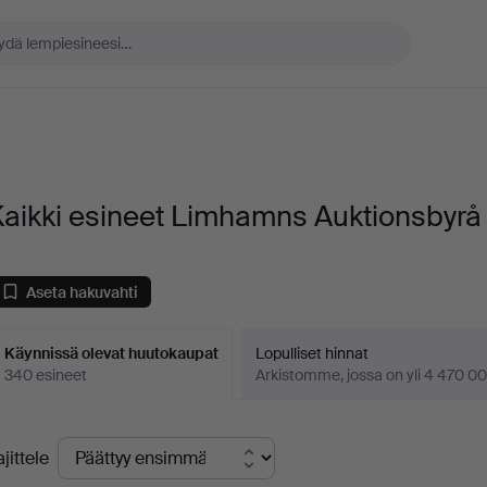
aikki esineet Limhamns Auktionsbyrå
Aseta hakuvahti
Käynnissä olevat huutokaupat
Lopulliset hinnat
340 esineet
Arkistomme, jossa on yli 4 470 00
äynnissä
ajittele
levat