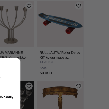
 JA MARIANNE
RULLLAUTA, "Roller Derby
RG. Kynttelikkö,
XK" kovaa muovia,…
min
4 t 23 min
Arvio
SD
53 USD
n
 mukaan,