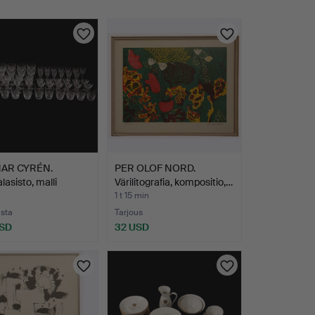
AR CYRÉN.
PER OLOF NORD.
asisto, malli
Värilitografia, kompositio,…
in…
1 t 15 min
usta
Tarjous
USD
32 USD