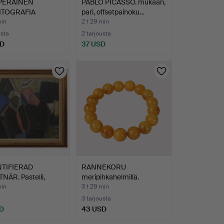
PERÄINEN
PABLO PICASSO. mukaan,
ITOGRAFIA
pari, offsetpainoku…
ISUSTA DE…
min
2 t 29 min
usta
2 tarjousta
SD
37 USD
TIFIERAD
RANNEKORU
NÄR. Pastelli,
meripihkahelmillä.
ste…
min
3 t 29 min
3 tarjousta
D
43 USD