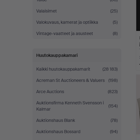
Valaisimet
(25)
Valokuvaus, kamerat ja optiikka
(5)
Vintage-vaatteet ja asusteet
(8)
Huutokauppakamari
Kaikki huutokauppakamarit
(28 183)
Acreman St Auctioneers & Valuers
(198)
Arce Auctions
(823)
Auktionsfirma Kenneth Svensson i
(154)
Kalmar
Auktionshaus Blank
(78)
Auktionshaus Bossard
(94)