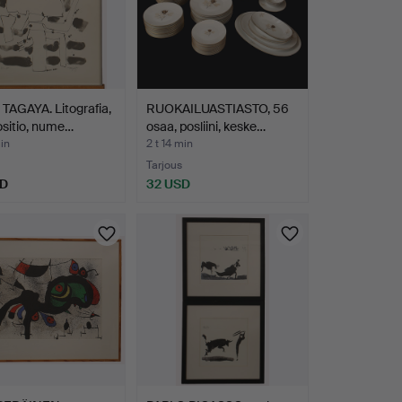
TAGAYA. Litografia,
RUOKAILUASTIASTO, 56
sitio, nume…
osaa, posliini, keske…
min
2 t 14 min
Tarjous
SD
32 USD