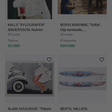
KALLE "XYLOGRAFEN"
BORIS NINEMAE. "Stiltje".
ANDERSSON. Nainen
Öljy kankaalle, …
valko…
20 tuntia
20 tuntia
Tarjous
41 tarjousta
32 USD
633 USD
ALAIN SOUCASSE. "Tribute
BERTIL VALLIEN.