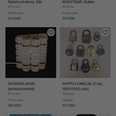
Naismuotokuva. Öljy
KONSTNÄR. Kukka-
kanka…
asetelma, öl…
13 tuntia
13 tuntia
6 tarjousta
2 tarjousta
53 USD
37 USD
SEINÄVALAISIN,
RIIPPU LUKKOJA, 10 kpl,
lasi/keltametalli,
1800/1900-luku.
Konsthan…
13 tuntia
13 tuntia
7 tarjousta
Tarjous
58 USD
32 USD