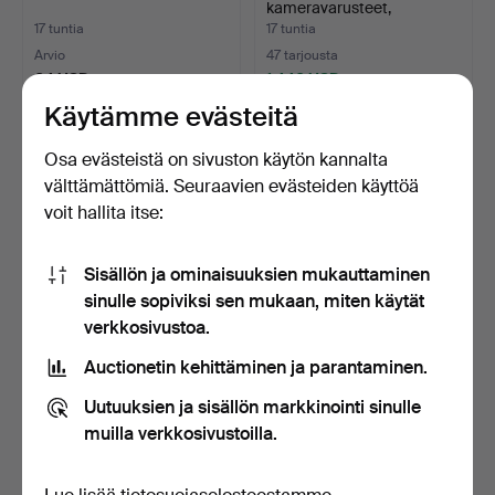
kameravarusteet,
analoginen.
17 tuntia
17 tuntia
Arvio
47 tarjousta
64 USD
1 440 USD
Käytämme evästeitä
Osa evästeistä on sivuston käytön kannalta
välttämättömiä. Seuraavien evästeiden käyttöä
voit hallita itse:
Sisällön ja ominaisuuksien mukauttaminen
sinulle sopiviksi sen mukaan, miten käytät
verkkosivustoa.
SAARA CHRISTIANSEN.
ROLLEICORD, analoginen
Auctionetin kehittäminen ja parantaminen.
"Flicka med hatt". Ölj…
kamera.
18 tuntia
18 tuntia
Uutuuksien ja sisällön markkinointi sinulle
3 tarjousta
13 tarjousta
muilla verkkosivustoilla.
44 USD
95 USD