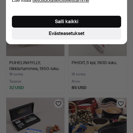
Lue lisää
tietosuojaselosteestamme
Salli kaikki
Evästeasetukset
PUHELINHYLLY,
PIHDIT, 5 kpl, 1900-luku.
tiikkiä/tammea, 1950-luku.
18 tuntia
18 tuntia
Tarjous
Arvio
32 USD
85 USD