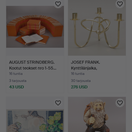
AUGUST STRINDBERG.
JOSEF FRANK.
Kootut teokset nro 1-55…
Kynttilänjalka,
"Vänskapsknut…
16 tuntia
16 tuntia
3 tarjousta
30 tarjousta
43 USD
276 USD