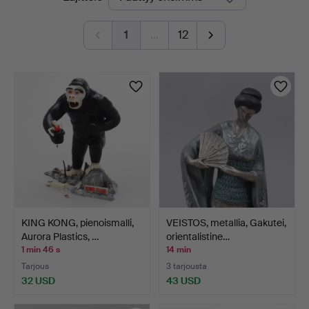
olevat
1
…
12
huutokaupat
KING KONG, pienoismalli,
VEISTOS, metallia, Gakutei,
Aurora Plastics, …
orientalistine…
1 min 46 s
14 min
Tarjous
3 tarjousta
32 USD
43 USD