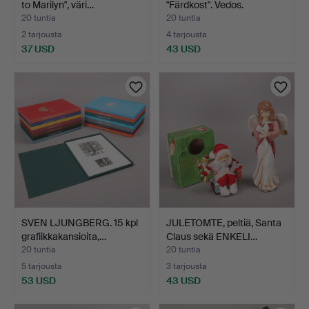
to Marilyn", väri…
"Färdkost". Vedos.
20 tuntia
20 tuntia
2 tarjousta
4 tarjousta
37 USD
43 USD
SVEN LJUNGBERG. 15 kpl
JULETOMTE, peltiä, Santa
grafiikkakansioita,…
Claus sekä ENKELI…
20 tuntia
20 tuntia
5 tarjousta
3 tarjousta
53 USD
43 USD