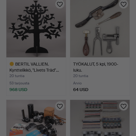
BERTIL VALLIEN.
TYÖKALUT, 5 kpl, 1900-
Kynttelikkö, "Livets Träd"…
luku.
20 tuntia
20 tuntia
53 tarjousta
Arvio
968 USD
64 USD
Valittu
esine