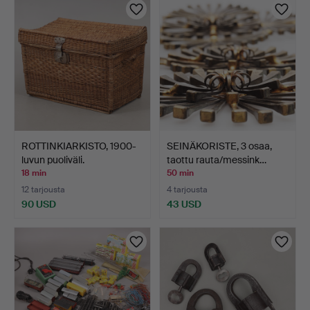
ROTTINKIARKISTO, 1900-
SEINÄKORISTE, 3 osaa,
luvun puoliväli.
taottu rauta/messink…
18 min
50 min
12 tarjousta
4 tarjousta
90 USD
43 USD