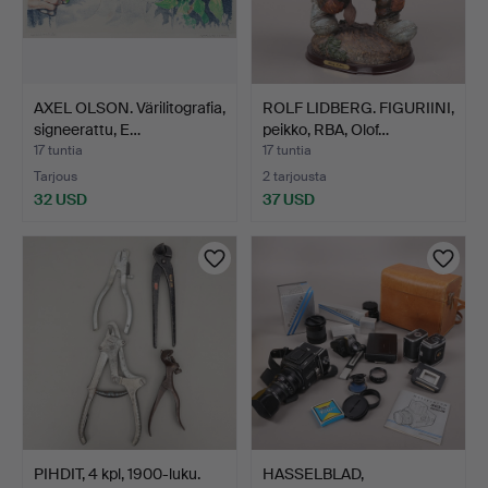
AXEL OLSON. Värilitografia,
ROLF LIDBERG. FIGURIINI,
signeerattu, E…
peikko, RBA, Olof…
17 tuntia
17 tuntia
Tarjous
2 tarjousta
32 USD
37 USD
PIHDIT, 4 kpl, 1900-luku.
HASSELBLAD,