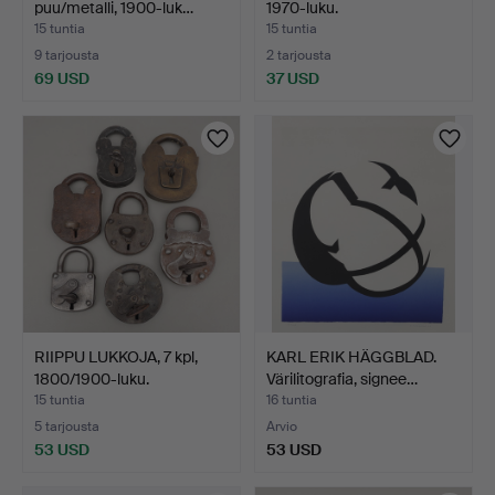
puu/metalli, 1900-luk…
1970-luku.
15 tuntia
15 tuntia
9 tarjousta
2 tarjousta
69 USD
37 USD
RIIPPU LUKKOJA, 7 kpl,
KARL ERIK HÄGGBLAD.
1800/1900-luku.
Värilitografia, signee…
15 tuntia
16 tuntia
5 tarjousta
Arvio
53 USD
53 USD