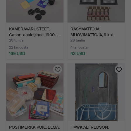
KAMERAVARUSTEET,
RÄSYMATTOJA,
Canon, analoginen, 1900-l…
MUOVIMATTOJA, 9 kpl.
20 tuntia
20 tuntia
22 tarjousta
4 tarjousta
169 USD
43 USD
POSTIMERKKIKOKOELMA,
HAWK ALFREDSON.