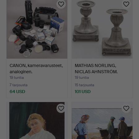
CANON, kameravarusteet,
MATHIAS NORLING,
analoginen.
NICLAS AHNSTRÖM.
Kynttilä…
19 tuntia
19 tuntia
7 tarjousta
15 tarjousta
64 USD
101 USD