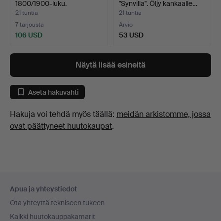
1800/1900-luku.
"Synvilla". Öljy kankaalle…
21 tuntia
21 tuntia
7 tarjousta
Arvio
106 USD
53 USD
Näytä lisää esineitä
Aseta hakuvahti
Hakuja voi tehdä myös täällä:
meidän arkistomme, jossa
ovat päättyneet huutokaupat
.
Alatunnistenavigaatio
Apua ja yhteystiedot
Ota yhteyttä tekniseen tukeen
Kaikki huutokauppakamarit