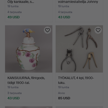
Öljy kankaalle, s…
voimamiestaitelija Johnny
Wall, O…
19 tuntia
19 tuntia
4 tarjousta
4 tarjousta
49 USD
43 USD
KANSIUURNA, flintgods,
TYÖKALUT, 4 kpl, 1900-
tidigt 1900-tal.
luku.
19 tuntia
19 tuntia
3 tarjousta
Arvio
43 USD
85 USD