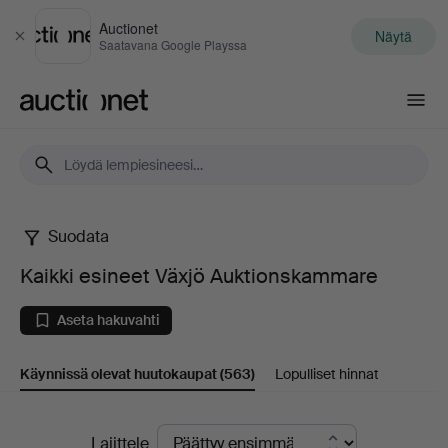
Auctionet
Näytä
Sulje
Saatavana Google Playssa
Auctionet.com
Suodata
Kaikki
Kaikki esineet Växjö Auktionskammare
esineet
Aseta hakuvahti
Växjö
Käynnissä olevat huutokaupat
(563)
Lopulliset hinnat
Auktionskammare
Käynnissä
Lajittele