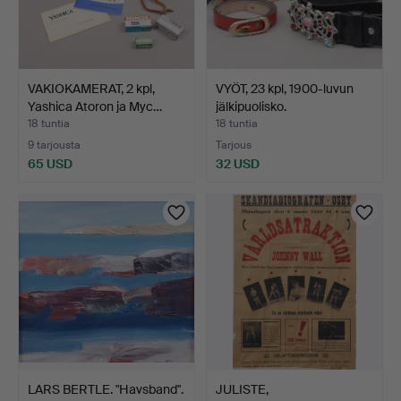
VAKIOKAMERAT, 2 kpl,
VYÖT, 23 kpl, 1900-luvun
Yashica Atoron ja Myc…
jälkipuolisko.
18 tuntia
18 tuntia
9 tarjousta
Tarjous
65 USD
32 USD
LARS BERTLE. "Havsband".
JULISTE,