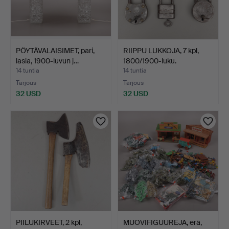
PÖYTÄVALAISIMET, pari,
RIIPPU LUKKOJA, 7 kpl,
lasia, 1900-luvun j…
1800/1900-luku.
14 tuntia
14 tuntia
Tarjous
Tarjous
32 USD
32 USD
PIILUKIRVEET, 2 kpl,
MUOVIFIGUUREJA, erä,