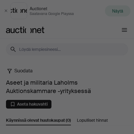
Auctionet
Näytä
Sulje
Saatavana Google Playssa
Auctionet.com
Suodata
Aseet
Aseet ja militaria Laholms
ja
Auktionskammare -yrityksessä
militaria
Aseta hakuvahti
Laholms
Käynnissä olevat huutokaupat
(0)
Lopulliset hinnat
Auktionskammare