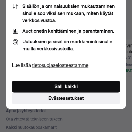
Sisällön ja ominaisuuksien mukauttaminen
sinulle sopiviksi sen mukaan, miten käytät
verkkosivustoa.
Auctionetin kehittäminen ja parantaminen.
Uutuuksien ja sisällön markkinointi sinulle
RUUTIMITAT, 8 kpl.
UPSEERISAPELI,
PIIKIVI
muilla verkkosivustoilla.
1800/1900-luku.
m/1859, kuuluva tuppi
neoliitt
ja po…
nuorem
Myyty 4 elo 2026
Myyty 17 kesä 2026
Myyty 31
Lue lisää
tietosuojaselosteestamme
15 tarjousta
3 tarjousta
15 tarjou
180 USD
211 USD
101 US
Salli kaikki
Evästeasetukset
Alatunnistenavigaatio
Apua ja yhteystiedot
Ota yhteyttä tekniseen tukeen
Kaikki huutokauppakamarit