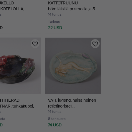
UKELLO
KATTOTRUUNU
KOTELOLLA,
bömiläisillä prismoilla ja 5
ttua puuta…
k…
a
14 tuntia
Tarjous
SD
22 USD
TIFIERAD
VATI, jugend, naisaiheinen
NÄR. tuhkakuppi,
reliefikoristel…
-…
a
14 tuntia
usta
8 tarjousta
SD
74 USD