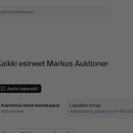
aikki esineet Markus Auktioner
Aseta hakuvahti
Käynnissä olevat huutokaupat
Lopulliset hinnat
606 esineet
Arkistomme, jossa on yli 4 470 00
äynnissä