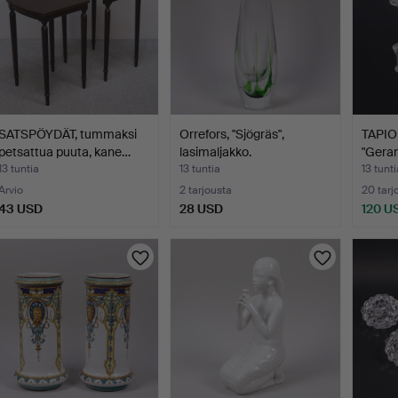
SATSPÖYDÄT, tummaksi
Orrefors, "Sjögräs",
TAPIO
petsattua puuta, kane…
lasimaljakko.
"Geran
13 tuntia
13 tuntia
13 tunti
Arvio
2 tarjousta
20 tarj
43 USD
28 USD
120 U