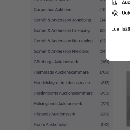
Auc
Garpenhus Auktioner
(498)
Uut
Gomér & Andersson Jönköping
(340)
Lue lisä
Gomér & Andersson Linköping
(336)
Gomér & Andersson Norrköping
(220)
Gomér & Andersson Nyköping
(246)
Göteborgs Auktionsverk
(461)
Halmstads Auktionskammare
(706)
Handelslagret Auktionsservice
(313)
Helsingborgs Auktionskammare
(956)
Hälsinglands Auktionsverk
(274)
Höganäs Auktionsverk
(276)
Höörs Auktionshall
(182)