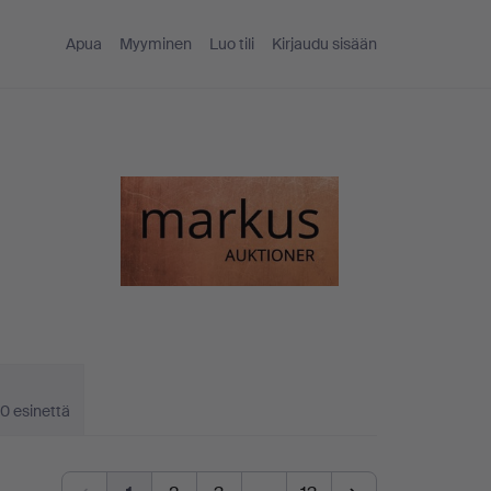
Apua
Myyminen
Luo tili
Kirjaudu sisään
0 esinettä