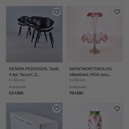
HENRIK PEDERSEN. Tuolit,
KÄYNTIKORTTIKULHO,
4 kpl, "Acura", 3…
nikkeli/lasi, 1900-luvu…
5 t 53 min
5 t 56 min
4 tarjousta
6 tarjousta
53 USD
79 USD