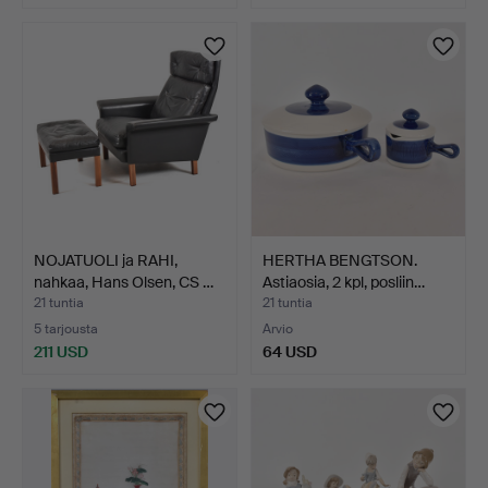
NOJATUOLI ja RAHI,
HERTHA BENGTSON.
nahkaa, Hans Olsen, CS …
Astiaosia, 2 kpl, posliin…
21 tuntia
21 tuntia
5 tarjousta
Arvio
211 USD
64 USD