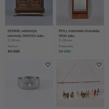
SENKKI, veistettyä
PEILI, mahonkia intarsialla,
tammea, 1940/50-luku.
1900-luku.
2 t 19 min
2 t 26 min
Tarjous
3 tarjousta
43 USD
59 USD