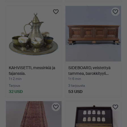
KAHVISETTI, messinkiä ja
SIDEBOARD, veistettyä
fajanssia.
tammea, barokkityyli…
1 t 2 min
1 t 6 min
Tarjous
3 tarjousta
32 USD
53 USD