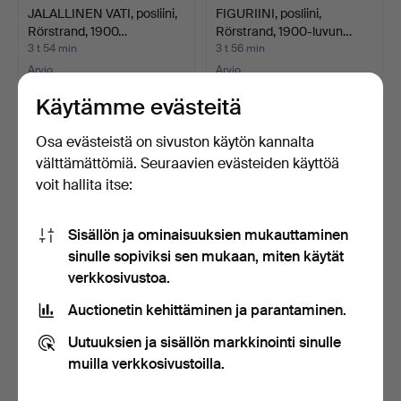
JALALLINEN VATI, posliini,
FIGURIINI, posliini,
Rörstrand, 1900…
Rörstrand, 1900-luvun…
3 t 54 min
3 t 56 min
Arvio
Arvio
106 USD
159 USD
Käytämme evästeitä
Osa evästeistä on sivuston käytön kannalta
välttämättömiä. Seuraavien evästeiden käyttöä
voit hallita itse:
Sisällön ja ominaisuuksien mukauttaminen
sinulle sopiviksi sen mukaan, miten käytät
verkkosivustoa.
Auctionetin kehittäminen ja parantaminen.
KARL ENS. FIGURIINI,
RAHI, talonpoikainen,
posliini, Saksa.
maalattu 1800-luku.
Uutuuksien ja sisällön markkinointi sinulle
4 t 27 min
4 t 32 min
muilla verkkosivustoilla.
4 tarjousta
Arvio
85 USD
64 USD