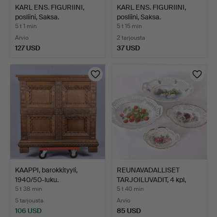
KARL ENS. FIGURIINI,
KARL ENS. FIGURIINI,
posliini, Saksa.
posliini, Saksa.
5 t 1 min
5 t 15 min
Arvio
2 tarjousta
127 USD
37 USD
KAAPPI, barokkityyli,
REUNAVADALLISET
1940/50-luku.
TARJOILUVADIT, 4 kpl,
posl…
5 t 38 min
5 t 40 min
5 tarjousta
Arvio
106 USD
85 USD