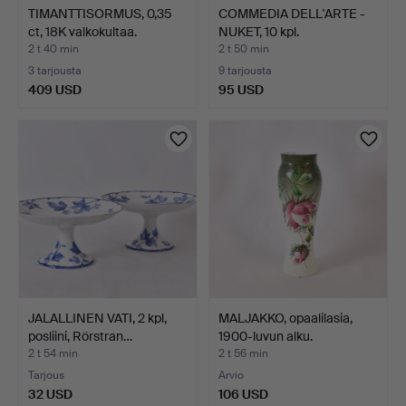
TIMANTTISORMUS, 0,35
COMMEDIA DELL'ARTE -
ct, 18K valkokultaa.
NUKET, 10 kpl.
2 t 40 min
2 t 50 min
3 tarjousta
9 tarjousta
409 USD
95 USD
JALALLINEN VATI, 2 kpl,
MALJAKKO, opaalilasia,
posliini, Rörstran…
1900-luvun alku.
2 t 54 min
2 t 56 min
Tarjous
Arvio
32 USD
106 USD