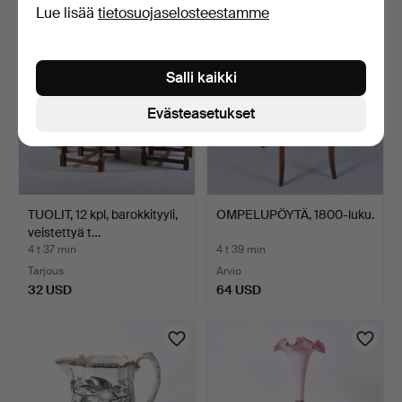
Lue lisää
tietosuojaselosteestamme
Salli kaikki
Evästeasetukset
TUOLIT, 12 kpl, barokkityyli,
OMPELUPÖYTÄ, 1800-luku.
veistettyä t…
4 t 37 min
4 t 39 min
Tarjous
Arvio
32 USD
64 USD