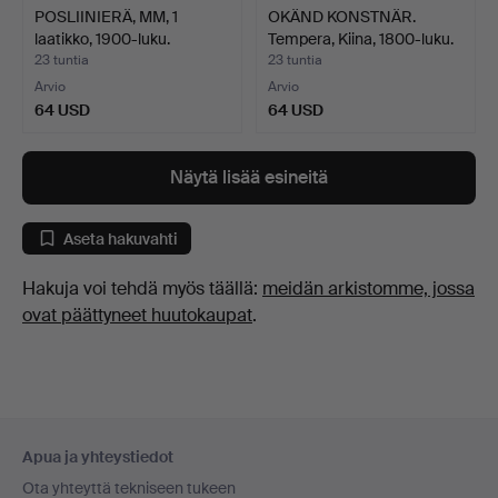
POSLIINIERÄ, MM, 1
OKÄND KONSTNÄR.
laatikko, 1900-luku.
Tempera, Kiina, 1800-luku.
23 tuntia
23 tuntia
Arvio
Arvio
64 USD
64 USD
Näytä lisää esineitä
Aseta hakuvahti
Hakuja voi tehdä myös täällä:
meidän arkistomme, jossa
ovat päättyneet huutokaupat
.
Alatunnistenavigaatio
Apua ja yhteystiedot
Ota yhteyttä tekniseen tukeen