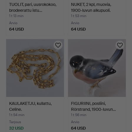
TUOLIT, pari, uusrokokoo,
NUKET, 2 kpl, muovia,
brodeerattu istu…
1900-luvun alkupuoli.
1 t 13 min
1 t 53 min
Arvio
Arvio
64 USD
64 USD
KAULAKETJU, kullattu,
FIGURIINI, posliini,
Celine.
Rörstrand, 1900-luvun…
1 t 54 min
1 t 56 min
Tarjous
Arvio
32 USD
64 USD