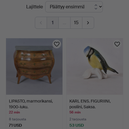
Käynnissä
Lajittele
olevat
1
…
15
huutokaupat
LIPASTO, marmorikansi,
KARL ENS. FIGURIINI,
1900-luku.
posliini, Saksa.
22 min
56 min
8 tarjousta
2 tarjousta
71 USD
53 USD