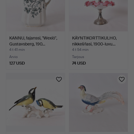
KANNU, fajanssi, "Wexiö",
KÄYNTIKORTTIKULHO,
Gustavsberg, 190…
nikkeli/lasi, 1900-luvu…
4 t 41 min
4 t 54 min
Arvio
Tarjous
127 USD
74 USD