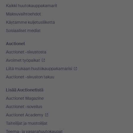
Kaikki huutokauppakamarit
Maksuvaihtoehdot
Käytämme kuljetusliikettä
Sosiaaliset mediat
Auctionet
Auctionet -sivustosta
Avoimet työpaikat
Liitä mukaan huutokauppakamarisi
Auctionet -sivuston takuu
Lisää Auctionetistä
Auctionet Magazine
Auctionet -sovellus
Auctionet Academy
Taiteilijat ja muotoilijat
Teema- ja vasarahuutokaupat