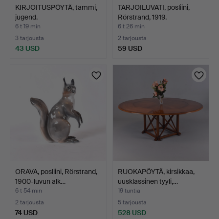
KIRJOITUSPÖYTÄ, tammi,
TARJOILUVATI, posliini,
jugend.
Rörstrand, 1919.
6 t 19 min
6 t 26 min
3 tarjousta
2 tarjousta
43 USD
59 USD
ORAVA, posliini, Rörstrand,
RUOKAPÖYTÄ, kirsikkaa,
1900-luvun alk…
uusklassinen tyyli,…
6 t 54 min
19 tuntia
2 tarjousta
5 tarjousta
74 USD
528 USD