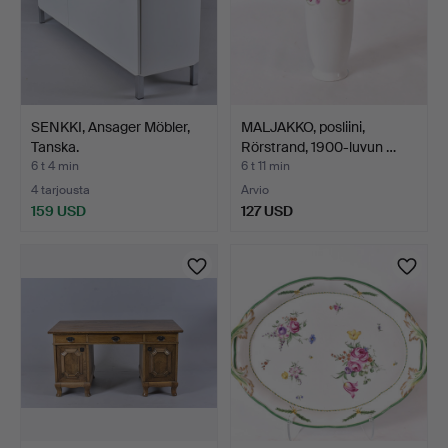
SENKKI, Ansager Möbler,
MALJAKKO, posliini,
Tanska.
Rörstrand, 1900-luvun …
6 t 4 min
6 t 11 min
4 tarjousta
Arvio
159 USD
127 USD