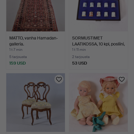
MATTO, vanha Hamadan-
SORMUSTIMET
galleria.
LAATIKOSSA, 10 kpl, posliini,
…
1 t 7 min
1 t 11 min
5 tarjousta
2 tarjousta
159 USD
53 USD