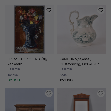
HARALD GROVENS. Öljy
KANUUNA, fajanssi,
kankaalle.
Gustavsberg, 1800-luvun…
2 t 11 min
2 t 11 min
Tarjous
Arvio
32 USD
127 USD