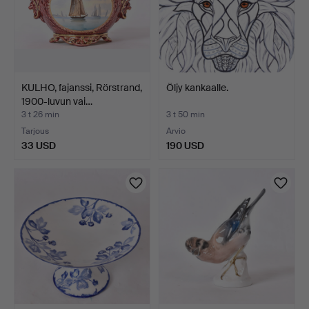
KULHO, fajanssi, Rörstrand,
Öljy kankaalle.
1900-luvun vai…
3 t 26 min
3 t 50 min
Tarjous
Arvio
33 USD
190 USD