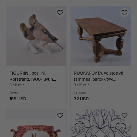
FIGURIINI, posliini,
RUOKAPÖYTÄ, veistettyä
Rörstrand, 1900-luvun…
tammea, barokkityyl…
3 t 11 min
3 t 19 min
Arvio
Tarjous
159 USD
32 USD