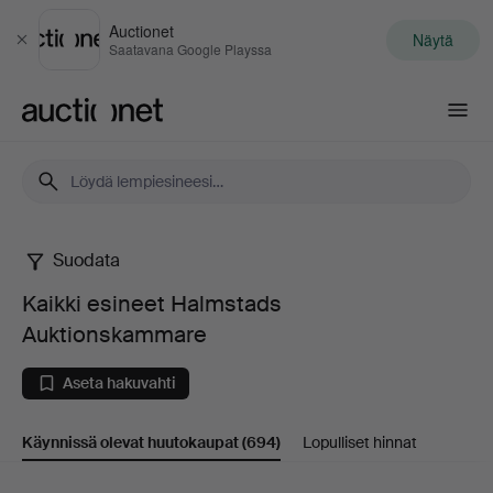
Auctionet
Näytä
Sulje
Saatavana Google Playssa
Auctionet.com
Suodata
Kaikki
Kaikki esineet Halmstads
esineet
Auktionskammare
Halmstads
Aseta hakuvahti
Auktionskammare
Käynnissä olevat huutokaupat
(694)
Lopulliset hinnat