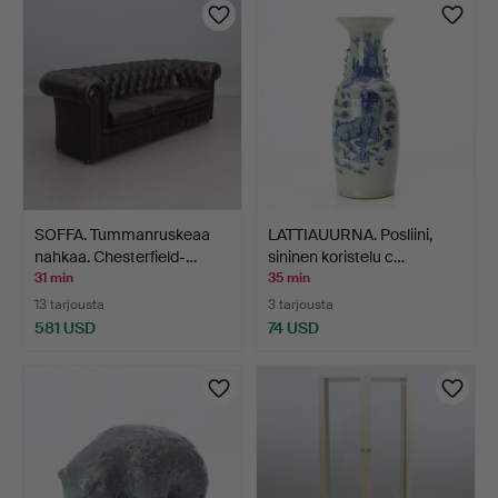
SOFFA. Tummanruskeaa
LATTIAUURNA. Posliini,
nahkaa. Chesterfield-…
sininen koristelu c…
31 min
35 min
13 tarjousta
3 tarjousta
581 USD
74 USD