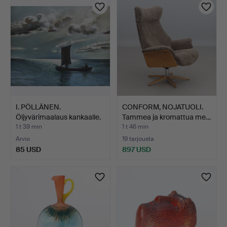
I. PÖLLÄNEN.
CONFORM, NOJATUOLI.
Öljyvärimaalaus kankaalle.
Tammea ja kromattua me…
Ve…
1 t 39 min
1 t 46 min
Arvio
19 tarjousta
85 USD
897 USD