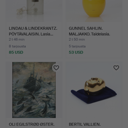
LINDAU & LINDEKRANTZ.
GUNNEL SAHLIN.
PÖYTÄVALAISIN. Lasia…
MALJAKKO. Taidelasia.
Kosta…
2 t 46 min
2 t 50 min
8 tarjousta
5 tarjousta
85 USD
53 USD
OLI EGILSTRØÐ ØSTER.
BERTIL VALLIEN.