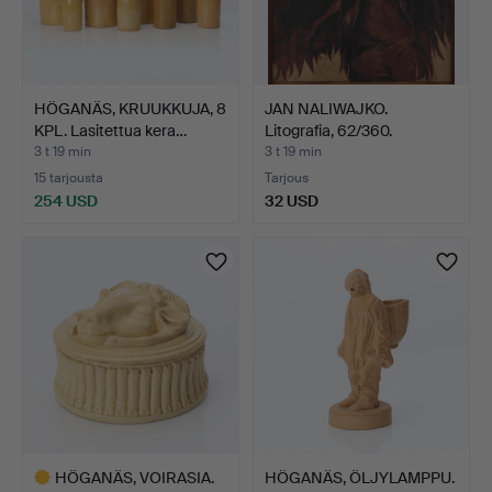
HÖGANÄS, KRUUKKUJA, 8
JAN NALIWAJKO.
KPL. Lasitettua kera…
Litografia, 62/360.
Nattäng…
3 t 19 min
3 t 19 min
15 tarjousta
Tarjous
254 USD
32 USD
HÖGANÄS, VOIRASIA.
HÖGANÄS, ÖLJYLAMPPU.