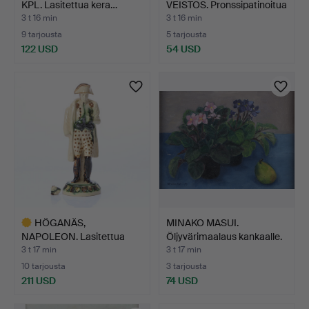
KPL. Lasitettua kera…
VEISTOS. Pronssipatinoitua
…
3 t 16 min
3 t 16 min
9 tarjousta
5 tarjousta
122 USD
54 USD
HÖGANÄS,
MINAKO MASUI.
NAPOLEON. Lasitettua
Öljyvärimaalaus kankaalle.
keramiikkaa.…
A…
3 t 17 min
3 t 17 min
10 tarjousta
3 tarjousta
211 USD
74 USD
Valittu