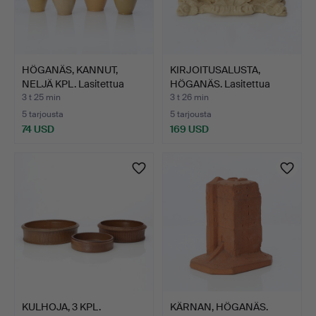
HÖGANÄS, KANNUT,
KIRJOITUSALUSTA,
NELJÄ KPL. Lasitettua
HÖGANÄS. Lasitettua
ker…
keram…
3 t 25 min
3 t 26 min
5 tarjousta
5 tarjousta
74 USD
169 USD
KULHOJA, 3 KPL.
KÄRNAN, HÖGANÄS.