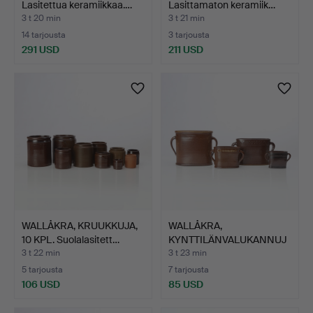
Lasitettua keramiikkaa.…
Lasittamaton keramiik…
3 t 20 min
3 t 21 min
14 tarjousta
3 tarjousta
291 USD
211 USD
Valittu
esine
WALLÅKRA, KRUUKKUJA,
WALLÅKRA,
10 KPL. Suolalasitett…
KYNTTILÄNVALUKANNUJ
A, 4 KPL. Suo…
3 t 22 min
3 t 23 min
5 tarjousta
7 tarjousta
106 USD
85 USD