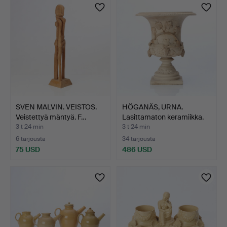
SVEN MALVIN. VEISTOS.
HÖGANÄS, URNA.
Veistettyä mäntyä. F…
Lasittamaton keramiikka.
18…
3 t 24 min
3 t 24 min
6 tarjousta
34 tarjousta
75 USD
486 USD