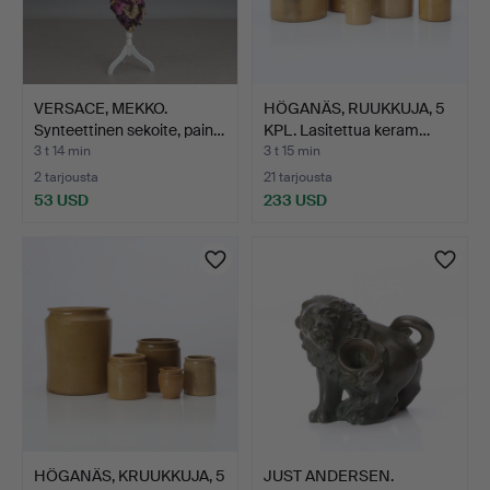
VERSACE, MEKKO.
HÖGANÄS, RUUKKUJA, 5
Synteettinen sekoite, pain…
KPL. Lasitettua keram…
3 t 14 min
3 t 15 min
2 tarjousta
21 tarjousta
53 USD
233 USD
HÖGANÄS, KRUUKKUJA, 5
JUST ANDERSEN.