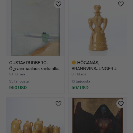
esine
GUSTAV RUDBERG.
HÖGANÄS,
Öljyvärimaalaus kankaalle.
BRÄNNVINSJUNGFRU.
…
Glaserad kerami…
3 t 18 min
3 t 18 min
35 tarjousta
16 tarjousta
950 USD
507 USD
Valittu
esine