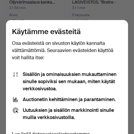
Öljyvärimaalaus kanka…
LASIVEISTOS. "Brains -
Eve…
2 t 54 min
3 t 1 min
Arvio
5 tarjousta
317 USD
148 USD
Käytämme evästeitä
Osa evästeistä on sivuston käytön kannalta
välttämättömiä. Seuraavien evästeiden käyttöä
voit hallita itse:
Sisällön ja ominaisuuksien mukauttaminen
sinulle sopiviksi sen mukaan, miten käytät
verkkosivustoa.
KULHOT, PARI. Posliini,
NYNYTTÄVÄT NUKET,
Auctionetin kehittäminen ja parantaminen.
monivärinen korist…
PARI. Lasitettua keramii…
3 t 5 min
3 t 12 min
Uutuuksien ja sisällön markkinointi sinulle
29 tarjousta
5 tarjousta
muilla verkkosivustoilla.
347 USD
1 635 USD
Valittu