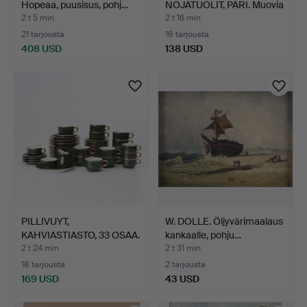
Hopeaa, puusisus, pohj…
NOJATUOLIT, PARI. Muovia
ja k…
2 t 5 min
2 t 16 min
21 tarjousta
18 tarjousta
408 USD
138 USD
PILLIVUYT,
W. DOLLE. Öljyvärimaalaus
KAHVIASTIASTO, 33 OSAA.
kankaalle, pohju…
Vihreäk…
2 t 24 min
2 t 31 min
18 tarjousta
2 tarjousta
169 USD
43 USD