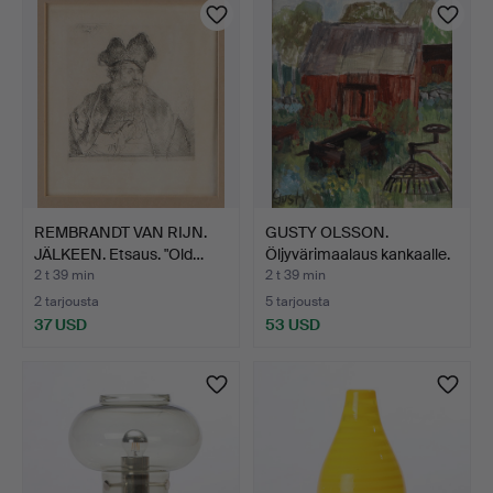
REMBRANDT VAN RIJN.
GUSTY OLSSON.
JÄLKEEN. Etsaus. "Old…
Öljyvärimaalaus kankaalle.
L…
2 t 39 min
2 t 39 min
2 tarjousta
5 tarjousta
37 USD
53 USD