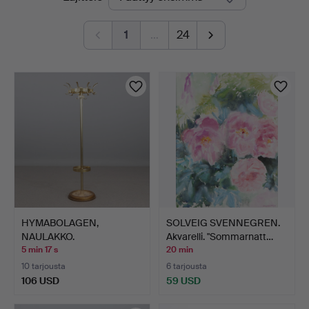
olevat
1
…
24
huutokaupat
HYMABOLAGEN,
SOLVEIG SVENNEGREN.
NAULAKKO.
Akvarelli. "Sommarnatt…
Messinginvärinen ja…
5 min 17 s
20 min
10 tarjousta
6 tarjousta
106 USD
59 USD