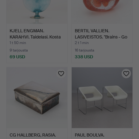
KJELL ENGMAN.
BERTIL VALLIEN.
KARAHVI. Taidelasi. Kosta
LASIVEISTOS. "Brains - Go
Bo…
…
1 t 50 min
2 t 1 min
9 tarjousta
16 tarjousta
69 USD
338 USD
CG HALLBERG, RASIA.
PAUL BOULVA.