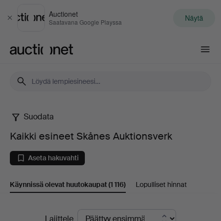
Auctionet
Näytä
Sulje
Saatavana Google Playssa
Auctionet.com
Suodata
Kaikki
Kaikki esineet Skånes Auktionsverk
esineet
Aseta hakuvahti
Skånes
Käynnissä olevat huutokaupat
(1 116)
Lopulliset hinnat
Auktionsverk
Käynnissä
Lajittele