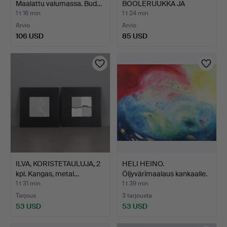
Maalattu valumassa. Bud…
BOOLERUUKKA JA
KAUPHA. Kera…
1 t 16 min
1 t 24 min
Arvio
Arvio
106 USD
85 USD
ILVA, KORISTETAULUJA, 2
HELI HEINO.
kpl. Kangas, metal…
Öljyvärimaalaus kankaalle.
Kom…
1 t 31 min
1 t 39 min
Tarjous
3 tarjousta
53 USD
53 USD