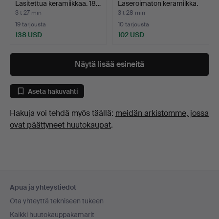
Lasitettua keramiikkaa. 18…
Laseroimaton keramiikka.
…
3 t 27 min
3 t 28 min
19 tarjousta
10 tarjousta
138 USD
102 USD
Näytä lisää esineitä
Aseta hakuvahti
Hakuja voi tehdä myös täällä:
meidän arkistomme, jossa
ovat päättyneet huutokaupat
.
Alatunnistenavigaatio
Apua ja yhteystiedot
Ota yhteyttä tekniseen tukeen
Kaikki huutokauppakamarit