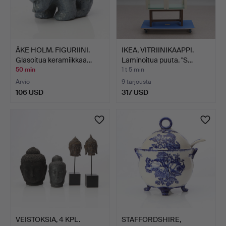
ÅKE HOLM. FIGURIINI.
IKEA, VITRIINIKAAPPI.
Glasoitua keramiikkaa…
Laminoitua puuta. "S…
50 min
1 t 5 min
Arvio
9 tarjousta
106 USD
317 USD
VEISTOKSIA, 4 KPL.
STAFFORDSHIRE,