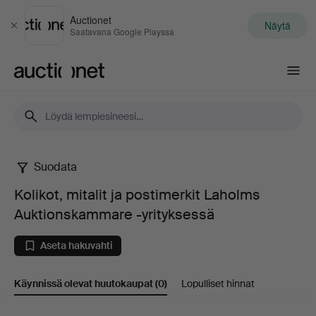
Auctionet
Näytä
Sulje
Saatavana Google Playssa
Auctionet.com
Suodata
Kolikot,
Kolikot, mitalit ja postimerkit Laholms
mitalit
Auktionskammare -yrityksessä
ja
Aseta hakuvahti
postimerkit
Käynnissä olevat huutokaupat
(0)
Lopulliset hinnat
Laholms