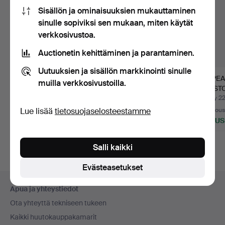
Sisällön ja ominaisuuksien mukauttaminen
sinulle sopiviksi sen mukaan, miten käytät
verkkosivustoa.
Auctionetin kehittäminen ja parantaminen.
Uutuuksien ja sisällön markkinointi sinulle
MITALEJA pronssi 10
MUISTORAHAT sekä
HOPEA
muilla verkkosivustoilla.
kpl SEKÄ
rintaneula CG Hallberg
MUIST
PUVUNKORU.
se…
Myyty 29 heinä 2026
Myyty 24 heinä 2026
Myyty 22
Lue lisää
tietosuojaselosteestamme
Arvio
16 tarjousta
8 tarjou
74 USD
165 USD
296 U
Salli kaikki
Evästeasetukset
Alatunnistenavigaatio
Apua ja yhteystiedot
Ota yhteyttä tekniseen tukeen
Kaikki huutokauppakamarit