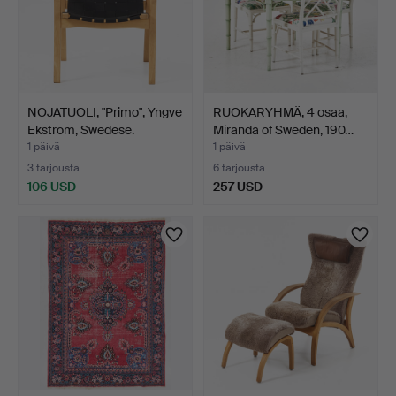
NOJATUOLI, "Primo", Yngve
RUOKARYHMÄ, 4 osaa,
Ekström, Swedese.
Miranda of Sweden, 190…
1 päivä
1 päivä
3 tarjousta
6 tarjousta
106 USD
257 USD