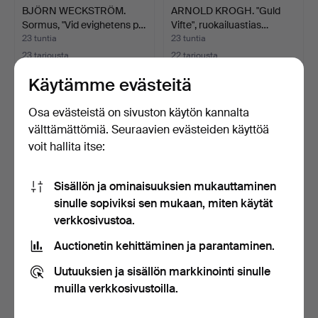
BJÖRN WECKSTRÖM.
ARNOLD KROGH. "Guld
Sormus, "Vid evighetens p…
Vifte", ruokailuastias…
23 tuntia
23 tuntia
23 tarjousta
22 tarjousta
254 USD
1 477 USD
Käytämme evästeitä
Osa evästeistä on sivuston käytön kannalta
välttämättömiä. Seuraavien evästeiden käyttöä
voit hallita itse:
Sisällön ja ominaisuuksien mukauttaminen
sinulle sopiviksi sen mukaan, miten käytät
verkkosivustoa.
Auctionetin kehittäminen ja parantaminen.
KIRJOITUSKAAPPI,
TOALETTSETTI, lasia ja
"Selebo" Ikean 1700-luvun…
hopeaa, 5 osaa, CG …
Uutuuksien ja sisällön markkinointi sinulle
23 tuntia
23 tuntia
muilla verkkosivustoilla.
7 tarjousta
2 tarjousta
739 USD
338 USD