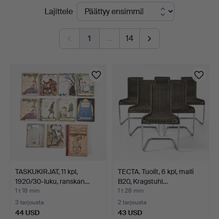
Käynnissä
Lajittele
5
olevat
1
…
14
huutokaupat
TASKUKIRJAT, 11 kpl,
TECTA. Tuolit, 6 kpl, malli
1920/30-luku, ranskan…
B20, Kragstuhl…
1 t 18 min
1 t 28 min
3 tarjousta
2 tarjousta
44 USD
43 USD