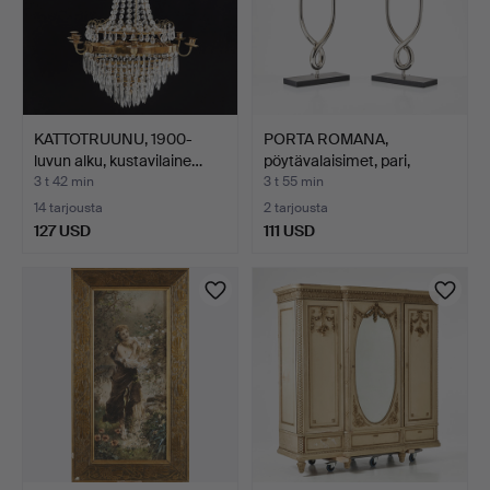
KATTOTRUUNU, 1900-
PORTA ROMANA,
luvun alku, kustavilaine…
pöytävalaisimet, pari,
malli…
3 t 42 min
3 t 55 min
14 tarjousta
2 tarjousta
127 USD
111 USD