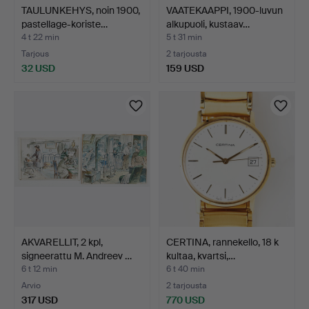
TAULUNKEHYS, noin 1900,
VAATEKAAPPI, 1900-luvun
pastellage-koriste…
alkupuoli, kustaav…
4 t 22 min
5 t 31 min
Tarjous
2 tarjousta
32 USD
159 USD
AKVARELLIT, 2 kpl,
CERTINA, rannekello, 18 k
signeerattu M. Andreev …
kultaa, kvartsi,…
6 t 12 min
6 t 40 min
Arvio
2 tarjousta
317 USD
770 USD