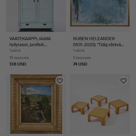
VAATEKAAPPI, sisällä
RUBEN HELEANDER
hyllytasot, profiloit…
(1931-2020). "Tidig vårkvä…
1 päivä
1 päivä
18 tarjousta
5 tarjousta
138 USD
74 USD