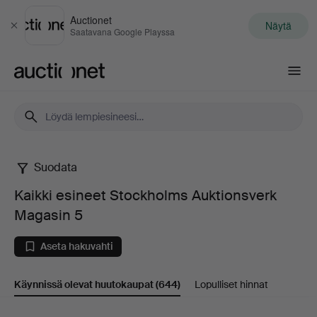
Auctionet
Näytä
Sulje
Saatavana Google Playssa
Auctionet.com
Suodata
Kaikki
Kaikki esineet Stockholms Auktionsverk
esineet
Magasin 5
Stockholms
Aseta hakuvahti
Auktionsverk
Käynnissä olevat huutokaupat
(644)
Lopulliset hinnat
Magasin