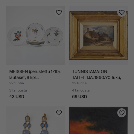
MEISSEN (perustettu 1710),
TUNNISTAMATON
lautaset, 8 kpl…
TAITEILIJA, 1860/70-luku,
öl…
22 tuntia
22 tuntia
3 tarjousta
4 tarjousta
43 USD
69 USD