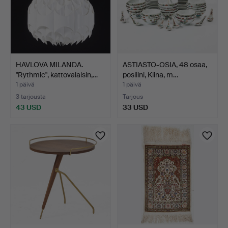
HAVLOVA MILANDA.
ASTIASTO-OSIA, 48 osaa,
"Rythmic", kattovalaisin,…
posliini, Kiina, m…
1 päivä
1 päivä
3 tarjousta
Tarjous
43 USD
33 USD