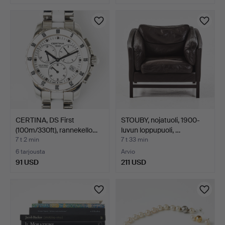
CERTINA, DS First
STOUBY, nojatuoli, 1900-
(100m/330ft), rannekello…
luvun loppupuoli, …
7 t 2 min
7 t 33 min
6 tarjousta
Arvio
91 USD
211 USD