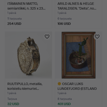
ITÄMAINEN MATTO,
ARILD ALNES & HELGE
semiantiikki, n. 325 x 23…
TARALDSEN. "Delta", no…
1 päivä
1 päivä
11 tarjousta
6 tarjousta
254 USD
106 USD
RUUTIPULLO, metallia,
OSCAR LUKS
koristeltu kiemurtel…
LUNDEFJORD (ESTLAND
1908-1972).…
1 päivä
1 päivä
Tarjous
8 tarjousta
32 USD
401 USD