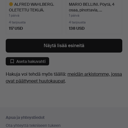
ALFRED WAHLBERG.
MARIO BELLINI. Pöytä, 4
OLETETTU TEKIJÄ.
osaa, pinottavia, …
Kesämais…
1 päivä
1 päivä
4 tarjousta
4 tarjousta
117 USD
138 USD
Valittu
esine
Näytä lisää esineitä
Aseta hakuvahti
Hakuja voi tehdä myös täällä:
meidän arkistomme, jossa
ovat päättyneet huutokaupat
.
Alatunnistenavigaatio
Apua ja yhteystiedot
Ota yhteyttä tekniseen tukeen