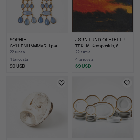
SOPHIE
JØRN LUND. OLETETTU
GYLLENHAMMAR, 1 pari,
TEKIJÄ. Kompositio, öl…
kullattua ste…
22 tuntia
22 tuntia
4 tarjousta
4 tarjousta
90 USD
69 USD