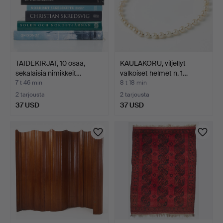
TAIDEKIRJAT, 10 osaa,
KAULAKORU, viljellyt
sekalaisia nimikkeit…
valkoiset helmet n. 1…
7 t 46 min
8 t 18 min
2 tarjousta
2 tarjousta
37 USD
37 USD