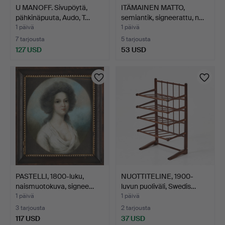
U MANOFF. Sivupöytä,
ITÄMAINEN MATTO,
pähkinäpuuta, Audo, T…
semiantik, signeerattu, n…
1 päivä
1 päivä
7 tarjousta
5 tarjousta
127 USD
53 USD
PASTELLI, 1800-luku,
NUOTTITELINE, 1900-
naismuotokuva, signee…
luvun puoliväli, Swedis…
1 päivä
1 päivä
3 tarjousta
2 tarjousta
117 USD
37 USD