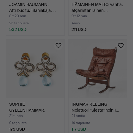
JOAMIN BAUMANN.
ITÄMAINEN MATTO, vanha,
Attribuoitu. Tilanjakaja, …
afganistanilainen,…
8 t 20 min
9 t 12 min
25 tarjousta
Arvio
532 USD
211 USD
SOPHIE
INGMAR RELLING.
GYLLENHAMMAR,
Nojatuoli, "Siesta" noin 1…
korvakorut, 1 pari, k…
21 tuntia
21 tuntia
9 tarjousta
14 tarjousta
175 USD
117 USD