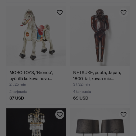
MOBO TOYS, "Bronco",
NETSUKE, puuta, Japan,
pyörillä kulkeva hevo…
1800-tal, kuvaa mie…
2 t 25 min
3 t 32 min
2 tarjousta
4 tarjousta
37 USD
69 USD