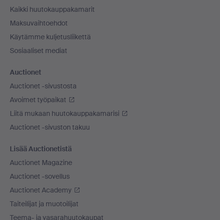
Kaikki huutokauppakamarit
Maksuvaihtoehdot
Käytämme kuljetusliikettä
Sosiaaliset mediat
Auctionet
Auctionet -sivustosta
Avoimet työpaikat
Liitä mukaan huutokauppakamarisi
Auctionet -sivuston takuu
Lisää Auctionetistä
Auctionet Magazine
Auctionet -sovellus
Auctionet Academy
Taiteilijat ja muotoilijat
Teema- ja vasarahuutokaupat