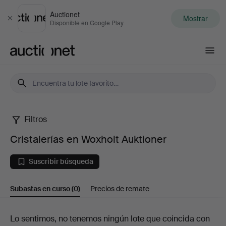
Auctionet
Mostrar
Cerrar
Disponible en Google Play
Auctionet.com
Filtros
Cristalerías
Cristalerías en Woxholt Auktioner
en
Suscribir búsqueda
Woxholt
Subastas en curso
(0)
Precios de remate
Auktioner
Subastas
Lo sentimos, no tenemos ningún lote que coincida con