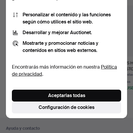
Personalizar el contenido y las funciones
según cómo utilices el sitio web.
Desarrollar y mejorar Auctionet.
Mostrarte y promocionar noticias y
contenidos en sitios web externos.
FANNY GARDE.
LYNGBY PORCELÆN.
JENS 
Encontrarás más información en nuestra
Política
'Mågestel', vajilla de
"Danild", vajilla de porc…
QUISTGA
de privacidad
.
café y…
'Relief'
Subastado 1 ago 2026
Subastado 31 jul 2026
Subastad
Estimación
7 pujas
6 pujas
186 USD
93 USD
120 US
Aceptarlas todas
Configuración de cookies
Navegación
Ayuda y contacto
en